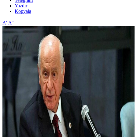
Telegram
Yazdır
Kopyala
-
+
A
A