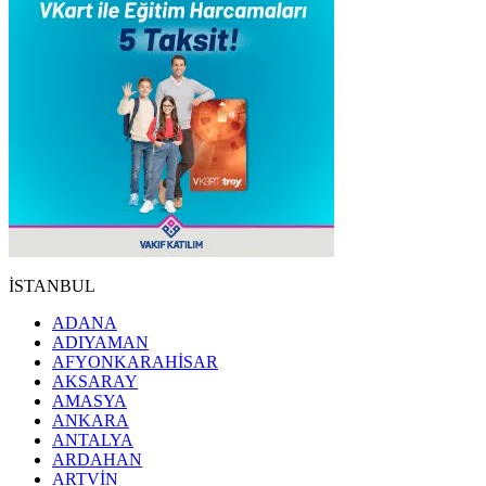
İSTANBUL
ADANA
ADIYAMAN
AFYONKARAHİSAR
AKSARAY
AMASYA
ANKARA
ANTALYA
ARDAHAN
ARTVİN