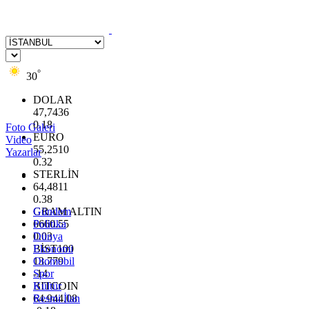
°
30
DOLAR
47,7436
0.18
Foto Galeri
EURO
Video
55,2510
Yazarlar
0.32
STERLİN
64,4811
0.38
GRAM ALTIN
Gündem
6660.55
Politika
0.03
Dünya
BİST100
Ekonomi
13.779
Otomobil
-14
Spor
BITCOIN
Kültür
64.944,08
Resmi İlan