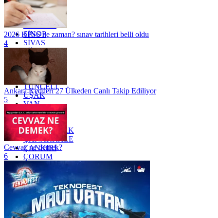
RİZE
SAKARYA
SAMSUN
SİNOP
2026 KPSS ne zaman? sınav tarihleri belli oldu
SİVAS
4
SİİRT
TEKİRDAĞ
TOKAT
TRABZON
TUNCELİ
Ankara Kedileri 27 Ülkeden Canlı Takip Ediliyor
UŞAK
5
VAN
YALOVA
YOZGAT
ZONGULDAK
ÇANAKKALE
Cevvaz ne demek?
ÇANKIRI
6
ÇORUM
İSTANBUL
İZMİR
ŞANLIURFA
ŞIRNAK