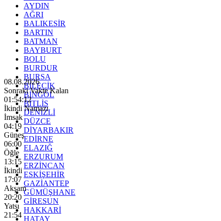
AYDIN
AĞRI
BALIKESİR
BARTIN
BATMAN
BAYBURT
BOLU
BURDUR
BURSA
08.08.2026
BİLECİK
Sonraki Vakte Kalan
BİNGÖL
01:54:10
BİTLİS
İkindi Namazı
DENİZLİ
İmsak
DÜZCE
04:19
DİYARBAKIR
Güneş
EDİRNE
06:00
ELAZIĞ
Öğle
ERZURUM
13:15
ERZİNCAN
İkindi
ESKİŞEHİR
17:07
GAZİANTEP
Akşam
GÜMÜŞHANE
20:20
GİRESUN
Yatsı
HAKKARİ
21:54
HATAY