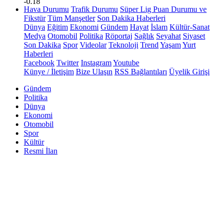
-0.18
Hava Durumu
Trafik Durumu
Süper Lig Puan Durumu ve
Fikstür
Tüm Manşetler
Son Dakika Haberleri
Dünya
Eğitim
Ekonomi
Gündem
Hayat
İslam
Kültür-Sanat
Medya
Otomobil
Politika
Röportaj
Sağlık
Seyahat
Siyaset
Son Dakika
Spor
Videolar
Teknoloji
Trend
Yaşam
Yurt
Haberleri
Facebook
Twitter
Instagram
Youtube
Künye / İletişim
Bize Ulaşın
RSS Bağlantıları
Üyelik Girişi
Gündem
Politika
Dünya
Ekonomi
Otomobil
Spor
Kültür
Resmi İlan