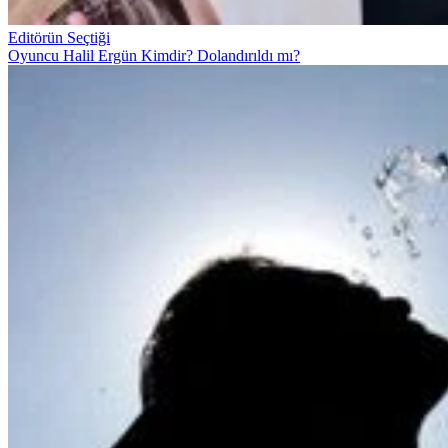
Editörün Seçtiği
Oyuncu Halil Ergün Kimdir? Dolandırıldı mı?