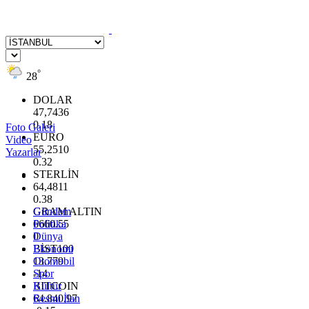
°
28
DOLAR
47,7436
0.18
Foto Galeri
EURO
Video
55,2510
Yazarlar
0.32
STERLİN
64,4811
0.38
GRAM ALTIN
Gündem
6660.55
Politika
0
Dünya
BİST100
Ekonomi
13.779
Otomobil
-14
Spor
BITCOIN
Kültür
64.840,97
Resmi İlan