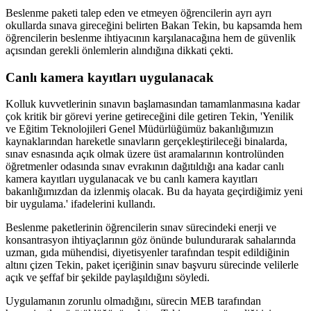
Beslenme paketi talep eden ve etmeyen öğrencilerin ayrı ayrı
okullarda sınava gireceğini belirten Bakan Tekin, bu kapsamda hem
öğrencilerin beslenme ihtiyacının karşılanacağına hem de güvenlik
açısından gerekli önlemlerin alındığına dikkati çekti.
Canlı kamera kayıtları uygulanacak
Kolluk kuvvetlerinin sınavın başlamasından tamamlanmasına kadar
çok kritik bir görevi yerine getireceğini dile getiren Tekin, 'Yenilik
ve Eğitim Teknolojileri Genel Müdürlüğümüz bakanlığımızın
kaynaklarından hareketle sınavların gerçekleştirileceği binalarda,
sınav esnasında açık olmak üzere üst aramalarının kontrolünden
öğretmenler odasında sınav evrakının dağıtıldığı ana kadar canlı
kamera kayıtları uygulanacak ve bu canlı kamera kayıtları
bakanlığımızdan da izlenmiş olacak. Bu da hayata geçirdiğimiz yeni
bir uygulama.' ifadelerini kullandı.
Beslenme paketlerinin öğrencilerin sınav sürecindeki enerji ve
konsantrasyon ihtiyaçlarının göz önünde bulundurarak sahalarında
uzman, gıda mühendisi, diyetisyenler tarafından tespit edildiğinin
altını çizen Tekin, paket içeriğinin sınav başvuru sürecinde velilerle
açık ve şeffaf bir şekilde paylaşıldığını söyledi.
Uygulamanın zorunlu olmadığını, sürecin MEB tarafından