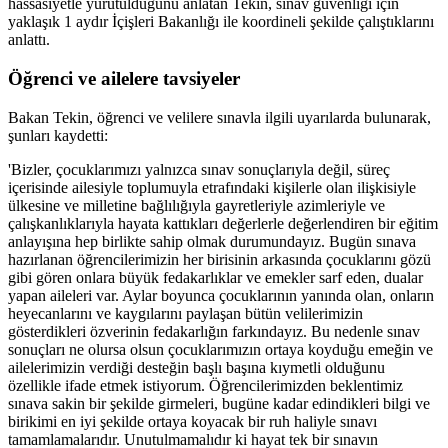
hassasiyetle yürütüldüğünü anlatan Tekin, sınav güvenliği için
yaklaşık 1 aydır İçişleri Bakanlığı ile koordineli şekilde çalıştıklarını
anlattı.
Öğrenci ve ailelere tavsiyeler
Bakan Tekin, öğrenci ve velilere sınavla ilgili uyarılarda bulunarak,
şunları kaydetti:
'Bizler, çocuklarımızı yalnızca sınav sonuçlarıyla değil, süreç
içerisinde ailesiyle toplumuyla etrafındaki kişilerle olan ilişkisiyle
ülkesine ve milletine bağlılığıyla gayretleriyle azimleriyle ve
çalışkanlıklarıyla hayata kattıkları değerlerle değerlendiren bir eğitim
anlayışına hep birlikte sahip olmak durumundayız. Bugün sınava
hazırlanan öğrencilerimizin her birisinin arkasında çocuklarını gözü
gibi gören onlara büyük fedakarlıklar ve emekler sarf eden, dualar
yapan aileleri var. Aylar boyunca çocuklarının yanında olan, onların
heyecanlarını ve kaygılarını paylaşan bütün velilerimizin
gösterdikleri özverinin fedakarlığın farkındayız. Bu nedenle sınav
sonuçları ne olursa olsun çocuklarımızın ortaya koyduğu emeğin ve
ailelerimizin verdiği desteğin başlı başına kıymetli olduğunu
özellikle ifade etmek istiyorum. Öğrencilerimizden beklentimiz
sınava sakin bir şekilde girmeleri, bugüne kadar edindikleri bilgi ve
birikimi en iyi şekilde ortaya koyacak bir ruh haliyle sınavı
tamamlamalarıdır. Unutulmamalıdır ki hayat tek bir sınavın