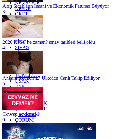
NEVŞEHİR
Aşırı Sıcakların İnsani ve Ekonomik Faturası Büyüyor
NİĞDE
3
ORDU
OSMANİYE
RİZE
SAKARYA
SAMSUN
SİNOP
2026 KPSS ne zaman? sınav tarihleri belli oldu
SİVAS
4
SİİRT
TEKİRDAĞ
TOKAT
TRABZON
TUNCELİ
Ankara Kedileri 27 Ülkeden Canlı Takip Ediliyor
UŞAK
5
VAN
YALOVA
YOZGAT
ZONGULDAK
ÇANAKKALE
Cevvaz ne demek?
ÇANKIRI
6
ÇORUM
İSTANBUL
İZMİR
ŞANLIURFA