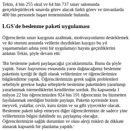
Tekin, 4 bin 255 okul ve 64 bin 737 sınav salonunda
gerçekleştirilecek sınavda görev alacak farklı görev ve ünvanlarda
400 bin personele başarı temennisinde bulundu.
LGS'de beslenme paketi uygulaması
Öğrencilerin sınav kaygısını azaltmak, motivasyonlarını desteklemek
ve iki oturum arasında velilerin duydukları kaygıyı bu yıl
yaşamamaları adına yeni bir uygulamayı hayata geçirdiklerini
anlatan Tekin, şöyle devam etti:
'Bir beslenme paketi paylaşacağız çocuklarımızla. Bunu da şöyle
yaptık. Sınav başvurusu esnasında yarın dağıtacağımız beslenme
paketinin içeriği ile ilgili olarak velilerimize ve öğrencilerimize
bilgilendirme yaptık. Öğrencilerimizin gerek sağlık problemleri
sebebiyle gerekse başka sebeplerle beslenme paketinden yararlanıp
yararlanmak istemediklerini kendilerine sorduk. Bu kapsamda 1
milyon 22 bin öğrencimizden 924 bin 191 öğrencimiz bu hizmetten
faydalanmak istediğini bizimle paylaştı. Paketin içerisinde kuru
meyveli, yulaflar, ceviz, kuru üzüm ve su gibi yiyecekler olacak.
Beslenme paketi talep etmeyen diğer öğrencilerimize de sadece yine
velilerimizin bilgisi dahilinde su, paylaşmış olacağız.
Öğrencilerimizin sağlık durumları ve olası alerji riskleri de dikkate
alınarak kapsamlı bir planlama yapıldı.'