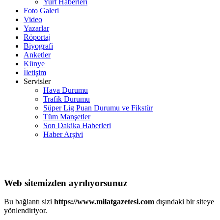
Yurt Haberleri
Foto Galeri
Video
Yazarlar
Röportaj
Biyografi
Anketler
Künye
İletişim
Servisler
Hava Durumu
Trafik Durumu
Süper Lig Puan Durumu ve Fikstür
Tüm Manşetler
Son Dakika Haberleri
Haber Arşivi
Web sitemizden ayrılıyorsunuz
Bu bağlantı sizi
https://www.milatgazetesi.com
dışındaki bir siteye
yönlendiriyor.