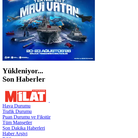
ŞIRNAK
Yükleniyor...
Son Haberler
Hava Durumu
Trafik Durumu
Puan Durumu ve Fikstür
Tüm Manşetler
Son Dakika Haberleri
Haber Arşivi