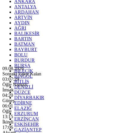
ANKARA
ANTALYA
ARDAHAN
ARTVİN
AYDIN
AĞRI
BALIKESİR
BARTIN
BATMAN
BAYBURT
BOLU
BURDUR
BURSA
09.08.2026
BİLECİK
Sonraki Vakte Kalan
BİNGÖL
03:07:27
BİTLİS
Öğle Namazı
DENİZLİ
İmsak
DÜZCE
04:20
DİYARBAKIR
Güneş
EDİRNE
06:01
ELAZIĞ
Öğle
ERZURUM
13:15
ERZİNCAN
İkindi
ESKİŞEHİR
17:06
GAZİANTEP
Akşam