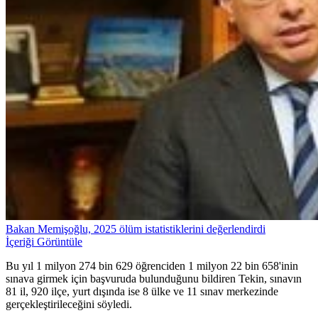
Bakan Memişoğlu, 2025 ölüm istatistiklerini değerlendirdi
İçeriği Görüntüle
Bu yıl 1 milyon 274 bin 629 öğrenciden 1 milyon 22 bin 658'inin
sınava girmek için başvuruda bulunduğunu bildiren Tekin, sınavın
81 il, 920 ilçe, yurt dışında ise 8 ülke ve 11 sınav merkezinde
gerçekleştirileceğini söyledi.