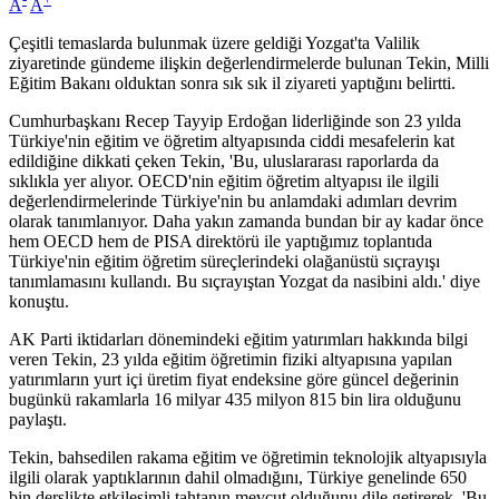
A
A
Çeşitli temaslarda bulunmak üzere geldiği Yozgat'ta Valilik
ziyaretinde gündeme ilişkin değerlendirmelerde bulunan Tekin, Milli
Eğitim Bakanı olduktan sonra sık sık il ziyareti yaptığını belirtti.
Cumhurbaşkanı Recep Tayyip Erdoğan liderliğinde son 23 yılda
Türkiye'nin eğitim ve öğretim altyapısında ciddi mesafelerin kat
edildiğine dikkati çeken Tekin, 'Bu, uluslararası raporlarda da
sıklıkla yer alıyor. OECD'nin eğitim öğretim altyapısı ile ilgili
değerlendirmelerinde Türkiye'nin bu anlamdaki adımları devrim
olarak tanımlanıyor. Daha yakın zamanda bundan bir ay kadar önce
hem OECD hem de PISA direktörü ile yaptığımız toplantıda
Türkiye'nin eğitim öğretim süreçlerindeki olağanüstü sıçrayışı
tanımlamasını kullandı. Bu sıçrayıştan Yozgat da nasibini aldı.' diye
konuştu.
AK Parti iktidarları dönemindeki eğitim yatırımları hakkında bilgi
veren Tekin, 23 yılda eğitim öğretimin fiziki altyapısına yapılan
yatırımların yurt içi üretim fiyat endeksine göre güncel değerinin
bugünkü rakamlarla 16 milyar 435 milyon 815 bin lira olduğunu
paylaştı.
Tekin, bahsedilen rakama eğitim ve öğretimin teknolojik altyapısıyla
ilgili olarak yaptıklarının dahil olmadığını, Türkiye genelinde 650
bin derslikte etkileşimli tahtanın mevcut olduğunu dile getirerek, 'Bu