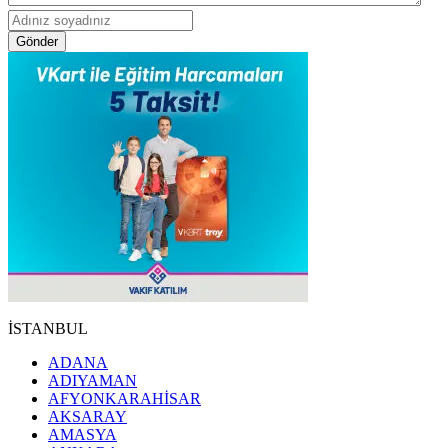
Gönder
İSTANBUL
ADANA
ADIYAMAN
AFYONKARAHİSAR
AKSARAY
AMASYA