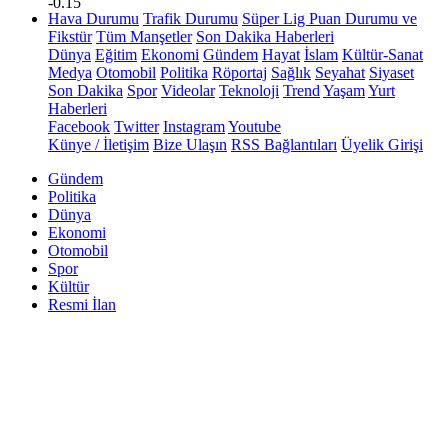
-0.15
Hava Durumu
Trafik Durumu
Süper Lig Puan Durumu ve
Fikstür
Tüm Manşetler
Son Dakika Haberleri
Dünya
Eğitim
Ekonomi
Gündem
Hayat
İslam
Kültür-Sanat
Medya
Otomobil
Politika
Röportaj
Sağlık
Seyahat
Siyaset
Son Dakika
Spor
Videolar
Teknoloji
Trend
Yaşam
Yurt
Haberleri
Facebook
Twitter
Instagram
Youtube
Künye / İletişim
Bize Ulaşın
RSS Bağlantıları
Üyelik Girişi
Gündem
Politika
Dünya
Ekonomi
Otomobil
Spor
Kültür
Resmi İlan