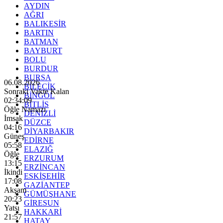
AYDIN
AĞRI
BALIKESİR
BARTIN
BATMAN
BAYBURT
BOLU
BURDUR
BURSA
06.08.2026
BİLECİK
Sonraki Vakte Kalan
BİNGÖL
02:34:07
BİTLİS
Öğle Namazı
DENİZLİ
İmsak
DÜZCE
04:16
DİYARBAKIR
Güneş
EDİRNE
05:58
ELAZIĞ
Öğle
ERZURUM
13:15
ERZİNCAN
İkindi
ESKİŞEHİR
17:08
GAZİANTEP
Akşam
GÜMÜŞHANE
20:23
GİRESUN
Yatsı
HAKKARİ
21:57
HATAY