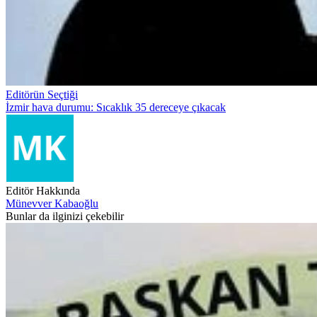
Editörün Seçtiği
İzmir hava durumu: Sıcaklık 35 dereceye çıkacak
Editör Hakkında
Münevver Kabaoğlu
Bunlar da ilginizi çekebilir