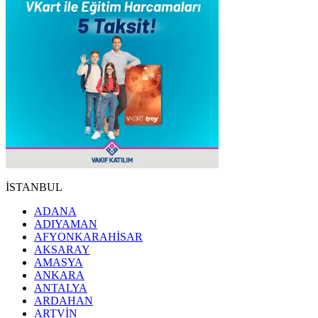
İSTANBUL
ADANA
ADIYAMAN
AFYONKARAHİSAR
AKSARAY
AMASYA
ANKARA
ANTALYA
ARDAHAN
ARTVİN