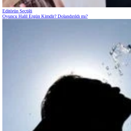
Editörün Seçtiği
Oyuncu Halil Ergün Kimdir? Dolandırıldı mı?