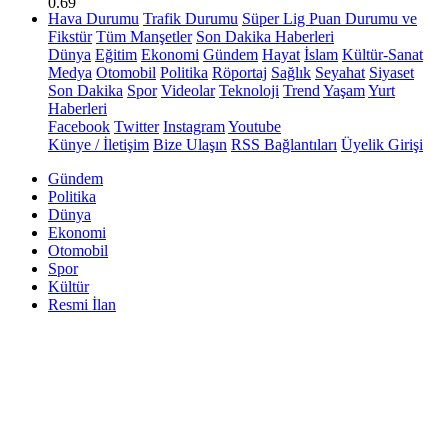
0.69
Hava Durumu
Trafik Durumu
Süper Lig Puan Durumu ve
Fikstür
Tüm Manşetler
Son Dakika Haberleri
Dünya
Eğitim
Ekonomi
Gündem
Hayat
İslam
Kültür-Sanat
Medya
Otomobil
Politika
Röportaj
Sağlık
Seyahat
Siyaset
Son Dakika
Spor
Videolar
Teknoloji
Trend
Yaşam
Yurt
Haberleri
Facebook
Twitter
Instagram
Youtube
Künye / İletişim
Bize Ulaşın
RSS Bağlantıları
Üyelik Girişi
Gündem
Politika
Dünya
Ekonomi
Otomobil
Spor
Kültür
Resmi İlan