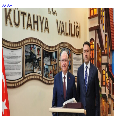
-
+
A
A