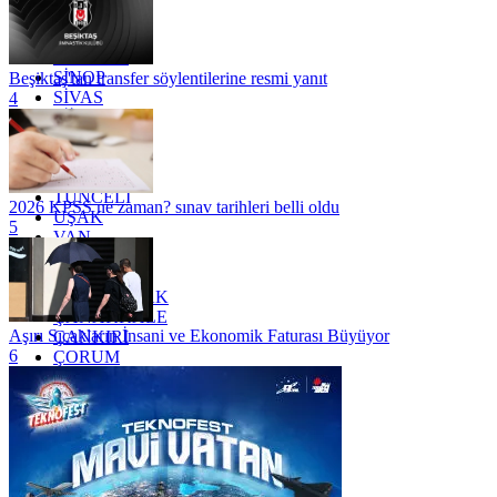
RİZE
SAKARYA
SAMSUN
SİNOP
Beşiktaş'tan transfer söylentilerine resmi yanıt
SİVAS
4
SİİRT
TEKİRDAĞ
TOKAT
TRABZON
TUNCELİ
2026 KPSS ne zaman? sınav tarihleri belli oldu
UŞAK
5
VAN
YALOVA
YOZGAT
ZONGULDAK
ÇANAKKALE
Aşırı Sıcakların İnsani ve Ekonomik Faturası Büyüyor
ÇANKIRI
6
ÇORUM
İSTANBUL
İZMİR
ŞANLIURFA
ŞIRNAK