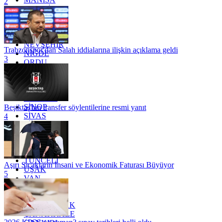
2
MARDİN
MERSİN
MUĞLA
MUŞ
NEVŞEHİR
Trabzonspor'dan Salah iddialarına ilişkin açıklama geldi
NİĞDE
3
ORDU
OSMANİYE
RİZE
SAKARYA
SAMSUN
SİNOP
Beşiktaş'tan transfer söylentilerine resmi yanıt
SİVAS
4
SİİRT
TEKİRDAĞ
TOKAT
TRABZON
TUNCELİ
Aşırı Sıcakların İnsani ve Ekonomik Faturası Büyüyor
UŞAK
5
VAN
YALOVA
YOZGAT
ZONGULDAK
ÇANAKKALE