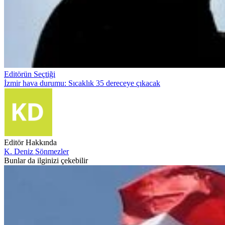
Editörün Seçtiği
İzmir hava durumu: Sıcaklık 35 dereceye çıkacak
Editör Hakkında
K. Deniz Sönmezler
Bunlar da ilginizi çekebilir