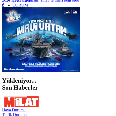
2026 KPSS ne zaman? sınav tarihleri belli oldu
ÇANKIRI
6
ÇORUM
İSTANBUL
İZMİR
ŞANLIURFA
ŞIRNAK
Yükleniyor...
Son Haberler
Hava Durumu
Trafik Durumu