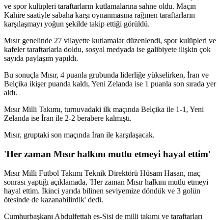
ve spor kulüpleri taraftarların kutlamalarına sahne oldu. Maçın
Kahire saatiyle sabaha karşı oynanmasına rağmen taraftarların
karşılaşmayı yoğun şekilde takip ettiği görüldü.
Mısır genelinde 27 vilayette kutlamalar düzenlendi, spor kulüpleri ve
kafeler taraftarlarla doldu, sosyal medyada ise galibiyete ilişkin çok
sayıda paylaşım yapıldı.
Bu sonuçla Mısır, 4 puanla grubunda liderliğe yükselirken, İran ve
Belçika ikişer puanda kaldı, Yeni Zelanda ise 1 puanla son sırada yer
aldı.
Mısır Milli Takımı, turnuvadaki ilk maçında Belçika ile 1-1, Yeni
Zelanda ise İran ile 2-2 berabere kalmıştı.
Mısır, gruptaki son maçında İran ile karşılaşacak.
'Her zaman Mısır halkını mutlu etmeyi hayal ettim'
Mısır Milli Futbol Takımı Teknik Direktörü Hüsam Hasan, maç
sonrası yaptığı açıklamada, 'Her zaman Mısır halkını mutlu etmeyi
hayal ettim. İkinci yarıda bilinen seviyemize döndük ve 3 golün
ötesinde de kazanabilirdik' dedi.
Cumhurbaşkanı Abdulfettah es-Sisi de milli takımı ve taraftarları