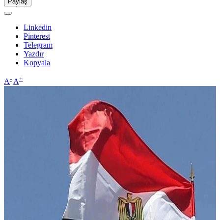
Paylaş
Linkedin
Pinterest
Telegram
Yazdır
Kopyala
-
+
A
A