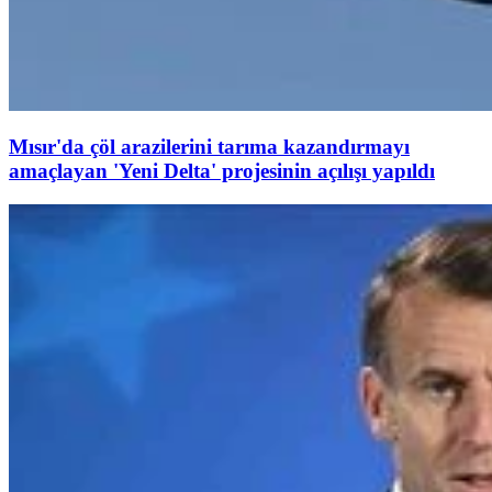
Mısır'da çöl arazilerini tarıma kazandırmayı
amaçlayan 'Yeni Delta' projesinin açılışı yapıldı