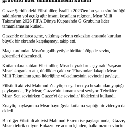
Gazze Şeridi'ndeki Filistinliler, İsrail'in 2023'ten bu yana sürdürdüğü
saldırıların yol açtığı ağır insani koşullara rağmen, Mısır Milli
Takımı'nın 2026 FIFA Dünya Kupası'nda G Grubu'nu lider
tamamlamasını kutladı.
Gazze'de onlarca genç, yıkılmış evlerin enkazları arasında kurulan
büyük bir ekranda karşılaşmayı takip etti.
Maçın ardından Mısır'ın galibiyetiyle birlikte bölgede sevinç
gösterileri düzenlendi.
Kutlamalara katılan Filistinliler, Mısır bayrakları taşıyarak 'Yaşasın
Mısır' sloganları attı, düdükler çaldı ve 'Firavunlar' lakaplı Mısır
Milli Takımı'nın grup liderliğine yükselmesinin sevincini paylaştı.
Filistinli aktivist Mahmud Zuaytir, sosyal medya hesabından yaptığı
paylaşımda, 'Ey Mısır, Gazze'nin tamamı seni seviyor. Tebrikler
Mısır. Sen sevinirken Gazze'yi de sevindir.' ifadelerini kullandı.
Zuaytir, paylaşımına Mısır bayrağıyla kutlama yaptığı bir videoyu da
ekledi.
Bir diğer Filistinli aktivist Mahmud Ekrem ise paylaşımında, 'Gazze,
Mısır'ı tebrik ediyor. Enkazın ve acının içinden, halkımızın sevincini