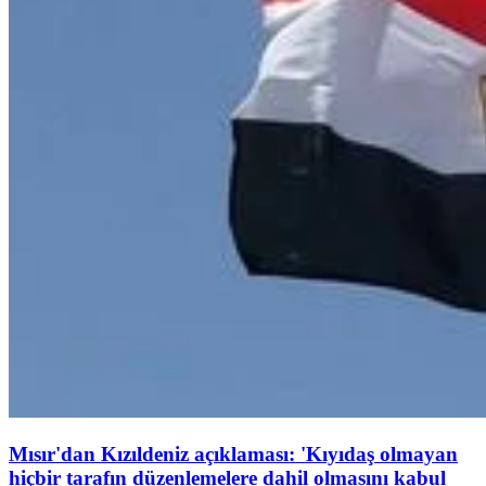
Mısır'dan Kızıldeniz açıklaması: 'Kıyıdaş olmayan
hiçbir tarafın düzenlemelere dahil olmasını kabul