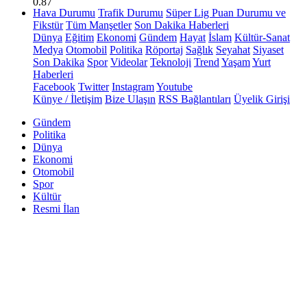
0.87
Hava Durumu
Trafik Durumu
Süper Lig Puan Durumu ve
Fikstür
Tüm Manşetler
Son Dakika Haberleri
Dünya
Eğitim
Ekonomi
Gündem
Hayat
İslam
Kültür-Sanat
Medya
Otomobil
Politika
Röportaj
Sağlık
Seyahat
Siyaset
Son Dakika
Spor
Videolar
Teknoloji
Trend
Yaşam
Yurt
Haberleri
Facebook
Twitter
Instagram
Youtube
Künye / İletişim
Bize Ulaşın
RSS Bağlantıları
Üyelik Girişi
Gündem
Politika
Dünya
Ekonomi
Otomobil
Spor
Kültür
Resmi İlan