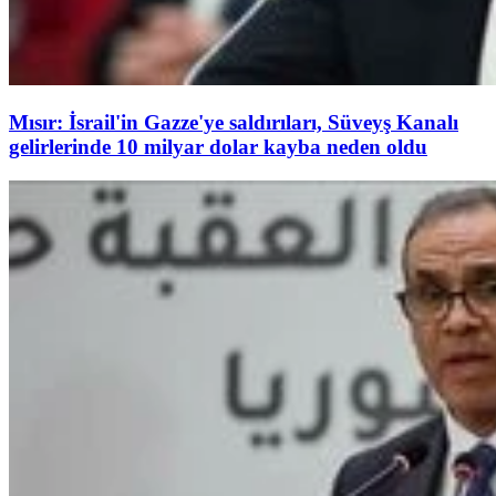
Mısır: İsrail'in Gazze'ye saldırıları, Süveyş Kanalı
gelirlerinde 10 milyar dolar kayba neden oldu