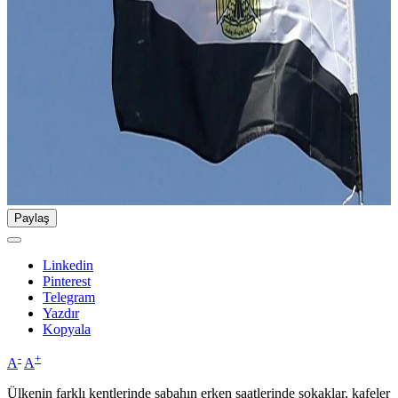
Paylaş
Linkedin
Pinterest
Telegram
Yazdır
Kopyala
-
+
A
A
Ülkenin farklı kentlerinde sabahın erken saatlerinde sokaklar, kafeler