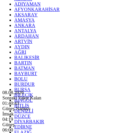
ADIYAMAN
AFYONKARAHİSAR
AKSARAY
AMASYA
ANKARA
ANTALYA
ARDAHAN
ARTVİN
AYDIN
AĞRI
BALIKESİR
BARTIN
BATMAN
BAYBURT
BOLU
BURDUR
BURSA
08.08.2026
BİLECİK
Sonraki Vakte Kalan
BİNGÖL
01:40:42
BİTLİS
Güneş Namazı
DENİZLİ
İmsak
DÜZCE
04:19
DİYARBAKIR
Güneş
EDİRNE
06:00
ELAZIĞ