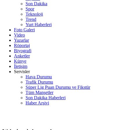
Son Dakika
Spor
Teknoloji
Trend
Yurt Haberleri
Foto Galeri
Video
Yazarlar
Röportaj
Biyografi
Anketler
Künye
İletişim
Servisler
Hava Durumu
Trafik Durumu
Süper Lig Puan Durumu ve Fikstür
Tüm Manşetler
Son Dakika Haberleri
Haber Arşivi