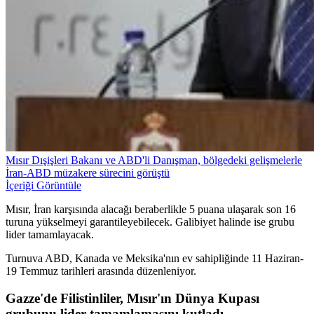
Mısır Dışişleri Bakanı ve ABD'li Danışman, bölgedeki gelişmelerle
İran-ABD müzakere sürecini görüştü
İçeriği Görüntüle
Mısır, İran karşısında alacağı beraberlikle 5 puana ulaşarak son 16
turuna yükselmeyi garantileyebilecek. Galibiyet halinde ise grubu
lider tamamlayacak.
Turnuva ABD, Kanada ve Meksika'nın ev sahipliğinde 11 Haziran-
19 Temmuz tarihleri arasında düzenleniyor.
Gazze'de Filistinliler, Mısır'ın Dünya Kupası
grubunu lider tamamlamasını kutladı