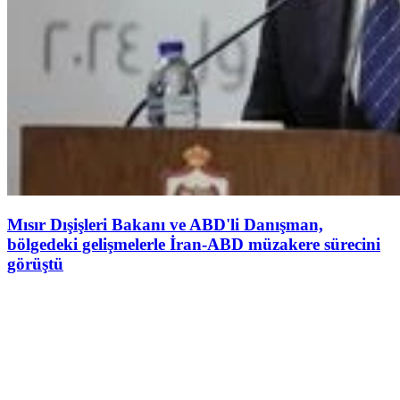
Mısır Dışişleri Bakanı ve ABD'li Danışman,
bölgedeki gelişmelerle İran-ABD müzakere sürecini
görüştü