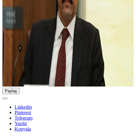
Paylaş
Linkedin
Pinterest
Telegram
Yazdır
Kopyala