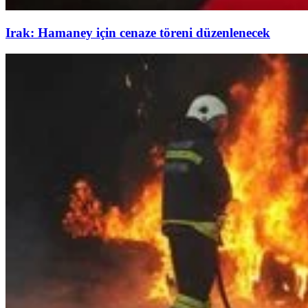
Irak: Hamaney için cenaze töreni düzenlenecek