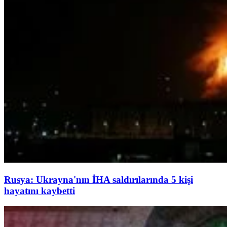
Rusya: Ukrayna'nın İHA saldırılarında 5 kişi
hayatını kaybetti