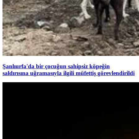
Şanlıurfa'da bir çocuğun sahipsiz köpeğin
saldırısına uğramasıyla ilgili müfettiş görevlendirildi