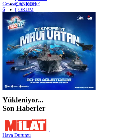
Cevvaz ne demek?
ÇANKIRI
6
ÇORUM
İSTANBUL
İZMİR
ŞANLIURFA
ŞIRNAK
Yükleniyor...
Son Haberler
Hava Durumu