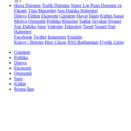
-0.1
Hava Durumu
Trafik Durumu
Süper Lig Puan Durumu ve
Fikstür
Tüm Manşetler
Son Dakika Haberleri
Dünya
Eğitim
Ekonomi
Gündem
Hayat
İslam
Kültür-Sanat
Medya
Otomobil
Politika
Röportaj
Sağlık
Seyahat
Siyaset
Son Dakika
Spor
Videolar
Teknoloji
Trend
Yaşam
Yurt
Haberleri
Facebook
Twitter
Instagram
Youtube
Künye / İletişim
Bize Ulaşın
RSS Bağlantıları
Üyelik Girişi
Gündem
Politika
Dünya
Ekonomi
Otomobil
Spor
Kültür
Resmi İlan