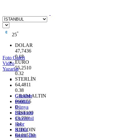
°
25
DOLAR
47,7436
0.18
Foto Galeri
EURO
Video
55,2510
Yazarlar
0.32
STERLİN
64,4811
0.38
GRAM ALTIN
Gündem
6660.55
Politika
0
Dünya
BİST100
Ekonomi
13.779
Otomobil
-14
Spor
BITCOIN
Kültür
64.815,30
Resmi İlan