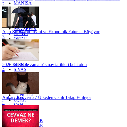
MANİSA
2
MARDİN
MERSİN
MUĞLA
MUŞ
NEVŞEHİR
Aşırı Sıcakların İnsani ve Ekonomik Faturası Büyüyor
NİĞDE
3
ORDU
OSMANİYE
RİZE
SAKARYA
SAMSUN
SİNOP
2026 KPSS ne zaman? sınav tarihleri belli oldu
SİVAS
4
SİİRT
TEKİRDAĞ
TOKAT
TRABZON
TUNCELİ
Ankara Kedileri 27 Ülkeden Canlı Takip Ediliyor
UŞAK
5
VAN
YALOVA
YOZGAT
ZONGULDAK
ÇANAKKALE