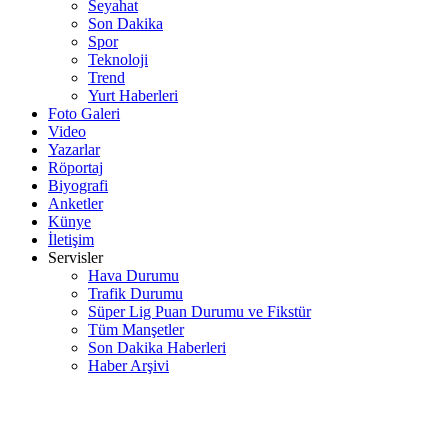
Seyahat
Son Dakika
Spor
Teknoloji
Trend
Yurt Haberleri
Foto Galeri
Video
Yazarlar
Röportaj
Biyografi
Anketler
Künye
İletişim
Servisler
Hava Durumu
Trafik Durumu
Süper Lig Puan Durumu ve Fikstür
Tüm Manşetler
Son Dakika Haberleri
Haber Arşivi