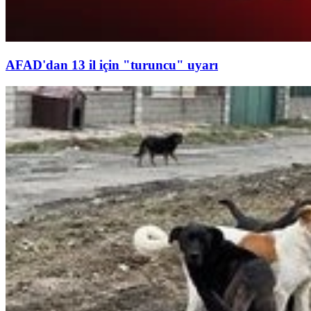
AFAD'dan 13 il için "turuncu" uyarı