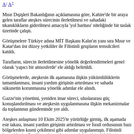
-
+
A
A
Mısır Dışişleri Bakanlığının açıklamasına göre, Kahire'de bir araya
gelen taraflar ateşkes sürecinin ilerletilmesi ve sahadaki
tıkanıklıkların giderilmesi amacıyla 'yol haritası' niteliğinde bir taslak
üzerinde çalıştı.
Görüşmelere Türkiye adına MİT Başkanı Kalın'ın yanı sıra Mısır ve
Katar'dan üst düzey yetkililer ile Filistinli grupların temsilcileri
katıldı.
Tarafların, sürecin ilerletilmesine yönelik değerlendirmeleri genel
olarak 'yapıcı bir atmosferde' ele aldığı belirtildi.
Görüşmelerde, ateşkesin ilk aşamasına ilişkin yükümlülüklerin
tamamlanması, insani yardım girişinin artırılması ve sahada
sükunetin korunmasına yönelik adımlar ele alındı.
Gazze'nin yönetimi, yeniden imar süreci, uluslararası güç
konuşlandırılması ve ateşkesin uygulanmasına ilişkin mekanizmalar
da toplantının gündeminde yer aldı.
Ateşkes anlaşması 10 Ekim 2025'te yürürlüğe girmiş, ilk aşamada
esir takası, insani yardım girişinin artırılması ve İsrail ordusunun bazı
bölgelerden kısmi çekilmesi gibi adımlar uygulanmıştı. Filistinli