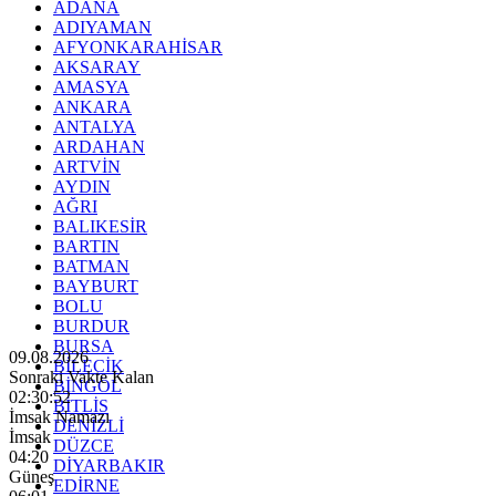
ADANA
ADIYAMAN
AFYONKARAHİSAR
AKSARAY
AMASYA
ANKARA
ANTALYA
ARDAHAN
ARTVİN
AYDIN
AĞRI
BALIKESİR
BARTIN
BATMAN
BAYBURT
BOLU
BURDUR
BURSA
09.08.2026
BİLECİK
Sonraki Vakte Kalan
BİNGÖL
02:30:50
BİTLİS
İmsak Namazı
DENİZLİ
İmsak
DÜZCE
04:20
DİYARBAKIR
Güneş
EDİRNE