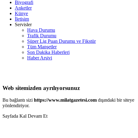
Biyografi
Anketler
Künye
İletişim
Servisler
Hava Durumu
Trafik Durumu
Süper Lig Puan Durumu ve Fikstür
Tüm Manşetler
Son Dakika Haberleri
Haber Arşivi
Web sitemizden ayrılıyorsunuz
Bu bağlantı sizi
https://www.milatgazetesi.com
dışındaki bir siteye
yönlendiriyor.
Sayfada Kal
Devam Et