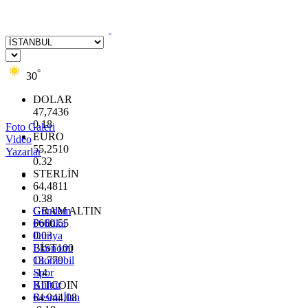
°
30
DOLAR
47,7436
0.18
Foto Galeri
EURO
Video
55,2510
Yazarlar
0.32
STERLİN
64,4811
0.38
GRAM ALTIN
Gündem
6660.55
Politika
0.03
Dünya
BİST100
Ekonomi
13.779
Otomobil
-14
Spor
BITCOIN
Kültür
64.944,08
Resmi İlan