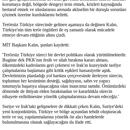
korumaya değil, bölgede dengeyi tesis etmek, krizleri kaynağında
bertaraf etmek ve uluslararası arenada aklıselim bir duruşla sorunları
çözmek üzerine kurduklarını belirtti.
Terörsüz Türkiye sürecinde gelinen aşamaya da değinen Kalın,
Türkiye'nin tüm terör örgütleri ile eş zamanlı olarak mücadele
etmeye devam ettiğinin altını çizdi.
MİT Başkanı Kalın, şunları kaydetti:
'Terörsüz Türkiye süreci bir devlet politikası olarak yürütülmektedir.
Bugüne dek PKK'nın fesih ve silah bırakma kararı alması,
ülkemizdeki kadrolarını geri çekmesi ve Irak'ın kuzeyinde tasfiye
çalışmalarına başlaması gibi kritik eşikleri hassasiyetle aştık.
Devletimizin planladığı yol haritası çerçevesinde ilerleyen sürecin,
toplumun her kesiminin desteği, sağduyusu, sabrı ve yapıcı
tutumuyla başarıya ulaşacağına olan inancımız tamdır. Önümüzdeki
dönemde de ihtiyatı elden bırakmadan ve kararlılıkla sürecin
nihayete erdirilmesine yönelik çalışmalarımıza devam edeceğiz.'
Suriye ve Irak'taki gelişmelere de dikkati çeken Kalın, Suriye'deki
yeni konjonktürün, Türkiye ve bölge açısından tehdit oluşturacak
terör ve suç yapılanmalarına yönelik ön alıcı hamlelerde
bulunulmasına olanak sağlayacağını da ifade etti.