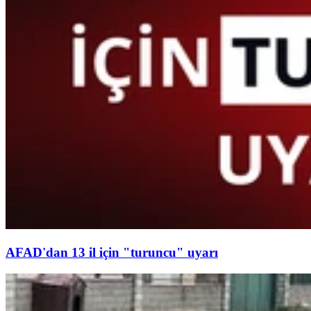
AFAD'dan 13 il için "turuncu" uyarı