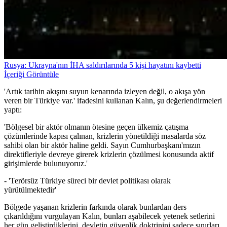
Rusya: Ukrayna'nın İHA saldırılarında 5 kişi hayatını kaybetti
İçeriği Görüntüle
'Artık tarihin akışını suyun kenarında izleyen değil, o akışa yön
veren bir Türkiye var.' ifadesini kullanan Kalın, şu değerlendirmeleri
yaptı:
'Bölgesel bir aktör olmanın ötesine geçen ülkemiz çatışma
çözümlerinde kapısı çalınan, krizlerin yönetildiği masalarda söz
sahibi olan bir aktör haline geldi. Sayın Cumhurbaşkanı'mızın
direktifleriyle devreye girerek krizlerin çözülmesi konusunda aktif
girişimlerde bulunuyoruz.'
- 'Terörsüz Türkiye süreci bir devlet politikası olarak
yürütülmektedir'
Bölgede yaşanan krizlerin farkında olarak bunlardan ders
çıkarıldığını vurgulayan Kalın, bunları aşabilecek yetenek setlerini
her gün geliştirdiklerini, devletin güvenlik doktrinini sadece sınırları