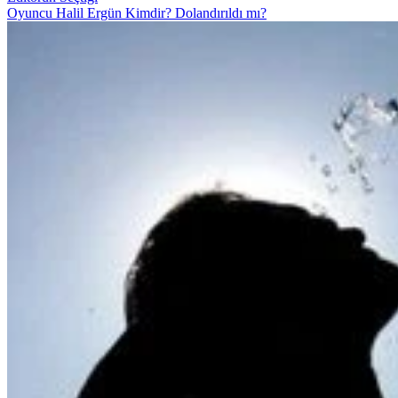
Oyuncu Halil Ergün Kimdir? Dolandırıldı mı?