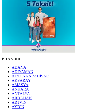
İSTANBUL
ADANA
ADIYAMAN
AFYONKARAHİSAR
AKSARAY
AMASYA
ANKARA
ANTALYA
ARDAHAN
ARTVİN
AYDIN