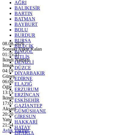
AĞRI
BALIKESİR
BARTIN
BATMAN
BAYBURT
BOLU
BURDUR
BURSA
08.08.2026
BİLECİK
Sonraki Vakte Kalan
BİNGÖL
01:35:36
BİTLİS
İkindi Namazı
DENİZLİ
İmsak
DÜZCE
04:19
DİYARBAKIR
Güneş
EDİRNE
06:00
ELAZIĞ
Öğle
ERZURUM
13:15
ERZİNCAN
İkindi
ESKİŞEHİR
17:07
GAZİANTEP
Akşam
GÜMÜŞHANE
20:20
GİRESUN
Yatsı
HAKKARİ
21:54
HATAY
Aylık Vakitler
ISPARTA