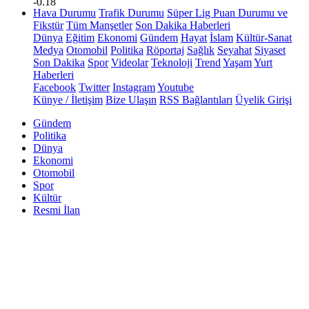
-0.18
Hava Durumu
Trafik Durumu
Süper Lig Puan Durumu ve
Fikstür
Tüm Manşetler
Son Dakika Haberleri
Dünya
Eğitim
Ekonomi
Gündem
Hayat
İslam
Kültür-Sanat
Medya
Otomobil
Politika
Röportaj
Sağlık
Seyahat
Siyaset
Son Dakika
Spor
Videolar
Teknoloji
Trend
Yaşam
Yurt
Haberleri
Facebook
Twitter
Instagram
Youtube
Künye / İletişim
Bize Ulaşın
RSS Bağlantıları
Üyelik Girişi
Gündem
Politika
Dünya
Ekonomi
Otomobil
Spor
Kültür
Resmi İlan