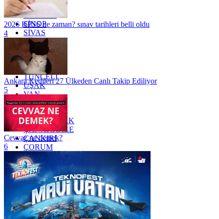
SAKARYA
SAMSUN
SİNOP
2026 KPSS ne zaman? sınav tarihleri belli oldu
SİVAS
4
SİİRT
TEKİRDAĞ
TOKAT
TRABZON
TUNCELİ
Ankara Kedileri 27 Ülkeden Canlı Takip Ediliyor
UŞAK
5
VAN
YALOVA
YOZGAT
ZONGULDAK
ÇANAKKALE
Cevvaz ne demek?
ÇANKIRI
6
ÇORUM
İSTANBUL
İZMİR
ŞANLIURFA
ŞIRNAK