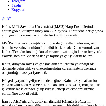
Telegram
Yazdır
Kopyala
-
+
A
A
Kalın, Milli Savunma Üniversitesi (MSÜ) Harp Enstitülerinde
eğitim gören kursiyer subaylara 22 Mayıs'ta 'Hibrit tehditler çağında
yeni güvenlik mimarisi' konulu bir konferans verdi.
MSÜ'nün sadece bir eğitim kurumu değil, millet iradesinin, milli
bilincin ve kahramanlığın üretildiği bir kale olduğunu vurgulayan
Kalın, 'Ecdadın bıraktığı kutsal emaneti, vatan için her an her yerde
şiarıyla' hep birlikte daha ileriye taşımaya çalıştıklarını belirtti.
Kalın, dünyada savaş ve çatışmaların ardı ardına yaşandığı bir
dönemde belirsizlik ve öngörülmezliğin küresel sistem üzerinde
oluşturduğu baskıya işaret etti.
Bölgede yaşanan gelişmelere de değinen Kalın, 28 Şubat'tan bu
yana devam eden ABD/İsrail-İran arasındaki savaşın, bölgesel bir
güvenlik meselesinden çıkıp küresel enerji ve ekonomi krizine
evrildiğine dikkati çekti.
İran ve ABD'nin çifte ablukası altındaki Hürmüz Boğazı'nın,
müzakerelere devam edilebilmesi açısından bir düğüm noktası haline