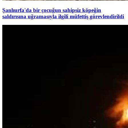
Şanlıurfa'da bir çocuğun sahipsiz köpeğin
saldırısına uğramasıyla ilgili müfettiş görevlendirildi