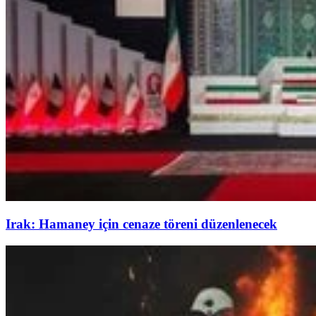
Irak: Hamaney için cenaze töreni düzenlenecek