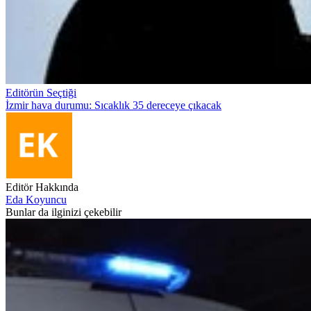
Editörün Seçtiği
İzmir hava durumu: Sıcaklık 35 dereceye çıkacak
Editör Hakkında
Eda Koyuncu
Bunlar da ilginizi çekebilir