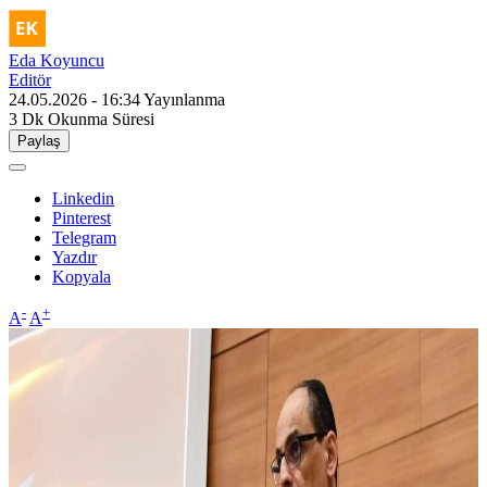
Eda Koyuncu
Editör
24.05.2026 - 16:34
Yayınlanma
3 Dk
Okunma Süresi
Paylaş
Linkedin
Pinterest
Telegram
Yazdır
Kopyala
-
+
A
A