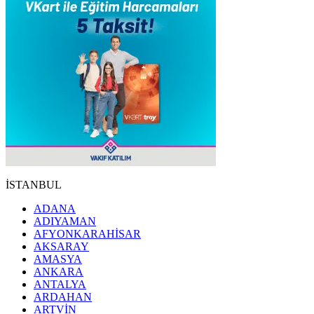
İSTANBUL
ADANA
ADIYAMAN
AFYONKARAHİSAR
AKSARAY
AMASYA
ANKARA
ANTALYA
ARDAHAN
ARTVİN