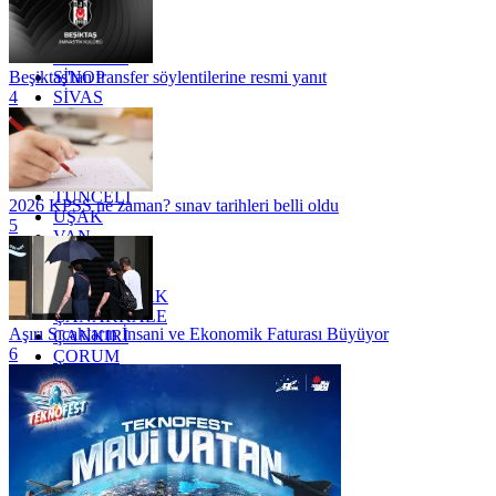
RİZE
SAKARYA
SAMSUN
SİNOP
Beşiktaş'tan transfer söylentilerine resmi yanıt
SİVAS
4
SİİRT
TEKİRDAĞ
TOKAT
TRABZON
TUNCELİ
2026 KPSS ne zaman? sınav tarihleri belli oldu
UŞAK
5
VAN
YALOVA
YOZGAT
ZONGULDAK
ÇANAKKALE
Aşırı Sıcakların İnsani ve Ekonomik Faturası Büyüyor
ÇANKIRI
6
ÇORUM
İSTANBUL
İZMİR
ŞANLIURFA
ŞIRNAK