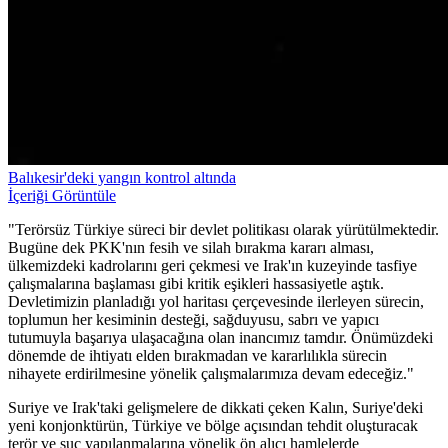
Balıkesir'deki yangın kontrol altında
İçeriği Görüntüle
"Terörsüz Türkiye süreci bir devlet politikası olarak yürütülmektedir.
Bugüne dek PKK'nın fesih ve silah bırakma kararı alması,
ülkemizdeki kadrolarını geri çekmesi ve Irak'ın kuzeyinde tasfiye
çalışmalarına başlaması gibi kritik eşikleri hassasiyetle aştık.
Devletimizin planladığı yol haritası çerçevesinde ilerleyen sürecin,
toplumun her kesiminin desteği, sağduyusu, sabrı ve yapıcı
tutumuyla başarıya ulaşacağına olan inancımız tamdır. Önümüzdeki
dönemde de ihtiyatı elden bırakmadan ve kararlılıkla sürecin
nihayete erdirilmesine yönelik çalışmalarımıza devam edeceğiz."
Suriye ve Irak'taki gelişmelere de dikkati çeken Kalın, Suriye'deki
yeni konjonktürün, Türkiye ve bölge açısından tehdit oluşturacak
terör ve suç yapılanmalarına yönelik ön alıcı hamlelerde