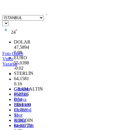
°
24
DOLAR
47,5894
0.08
Foto Galeri
EURO
Video
55,0398
Yazarlar
-0.02
STERLİN
64,1581
0.16
GRAM ALTIN
Gündem
6527.85
Politika
0.54
Dünya
BİST100
Ekonomi
13.703
Otomobil
11
Spor
BITCOIN
Kültür
64.927,78
Resmi İlan