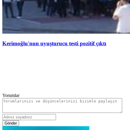
Kerimoğlu'nun uyuşturucu testi pozitif çıktı
Yorumlar
Gönder