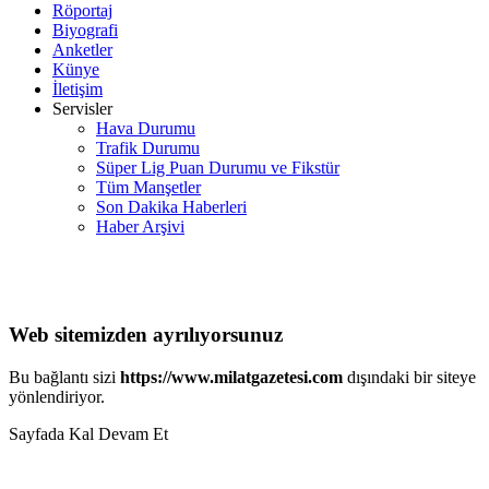
Röportaj
Biyografi
Anketler
Künye
İletişim
Servisler
Hava Durumu
Trafik Durumu
Süper Lig Puan Durumu ve Fikstür
Tüm Manşetler
Son Dakika Haberleri
Haber Arşivi
Web sitemizden ayrılıyorsunuz
Bu bağlantı sizi
https://www.milatgazetesi.com
dışındaki bir siteye
yönlendiriyor.
Sayfada Kal
Devam Et