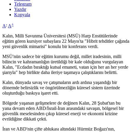
Telegram
Yazdır
Kopyala
-
+
A
A
Kalın, Milli Savunma Üniversitesi (MSÜ) Harp Enstitülerinde
eğitim gören kursiyer subaylara 22 Mayıs'ta "Hibrit tehditler çağında
yeni güvenlik mimarisi" konulu bir konferans verdi.
MSÜ'nün sadece bir eğitim kurumu değil, millet iradesinin, milli
bilincin ve kahramanlığın üretildiği bir kale olduğunu vurgulayan
Kalın, "Ecdadın bıraktığı kutsal emaneti, vatan için her an her yerde
şiarıyla" hep birlikte daha ileriye taşımaya çalıştıklarını belirtti.
Kalın, dünyada savaş ve çatışmaların ardı ardına yaşandığı bir
dönemde belirsizlik ve öngörülmezliğin küresel sistem üzerinde
oluşturduğu baskıya işaret etti.
Bölgede yaşanan gelişmelere de değinen Kalın, 28 Şubat'tan bu
yana devam eden ABD/İsrail-İran arasındaki savaşın, bölgesel bir
güvenlik meselesinden çıkıp küresel enerji ve ekonomi krizine
evrildiğine dikkati çekti.
İran ve ABD'nin çifte ablukası altındaki Hürmüz Boğazı'nın,