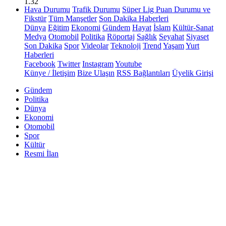
1.32
Hava Durumu
Trafik Durumu
Süper Lig Puan Durumu ve
Fikstür
Tüm Manşetler
Son Dakika Haberleri
Dünya
Eğitim
Ekonomi
Gündem
Hayat
İslam
Kültür-Sanat
Medya
Otomobil
Politika
Röportaj
Sağlık
Seyahat
Siyaset
Son Dakika
Spor
Videolar
Teknoloji
Trend
Yaşam
Yurt
Haberleri
Facebook
Twitter
Instagram
Youtube
Künye / İletişim
Bize Ulaşın
RSS Bağlantıları
Üyelik Girişi
Gündem
Politika
Dünya
Ekonomi
Otomobil
Spor
Kültür
Resmi İlan