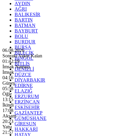
AYDIN
AĞRI
BALIKESİR
BARTIN
BATMAN
BAYBURT
BOLU
BURDUR
BURSA
06.08.2026
BİLECİK
Sonraki Vakte Kalan
BİNGÖL
01:42:17
BİTLİS
İmsak Namazı
DENİZLİ
İmsak
DÜZCE
04:16
DİYARBAKIR
Güneş
EDİRNE
05:58
ELAZIĞ
Öğle
ERZURUM
13:15
ERZİNCAN
İkindi
ESKİŞEHİR
17:08
GAZİANTEP
Akşam
GÜMÜŞHANE
20:23
GİRESUN
Yatsı
HAKKARİ
21:57
HATAY