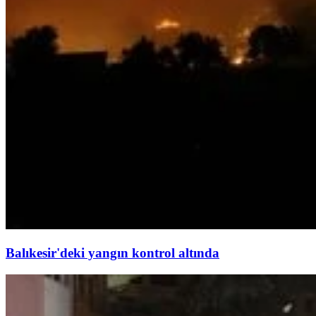
Balıkesir'deki yangın kontrol altında