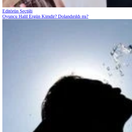
Editörün Seçtiği
Oyuncu Halil Ergün Kimdir? Dolandırıldı mı?