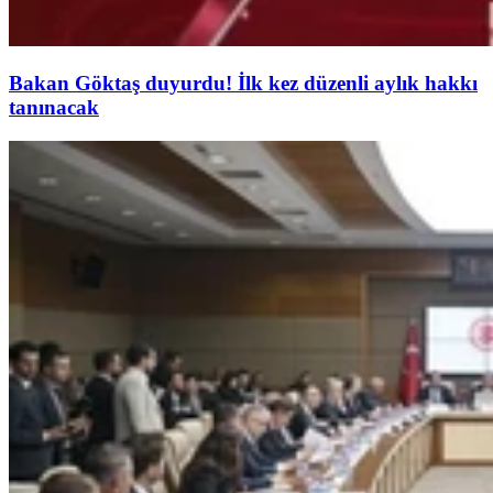
Bakan Göktaş duyurdu! İlk kez düzenli aylık hakkı
tanınacak