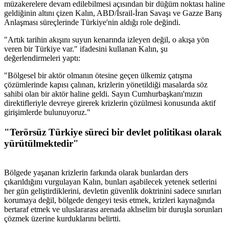
müzakerelere devam edilebilmesi açısından bir düğüm noktası haline
geldiğinin altını çizen Kalın, ABD/İsrail-İran Savaşı ve Gazze Barış
Anlaşması süreçlerinde Türkiye'nin aldığı role değindi.
"Artık tarihin akışını suyun kenarında izleyen değil, o akışa yön
veren bir Türkiye var." ifadesini kullanan Kalın, şu
değerlendirmeleri yaptı:
"Bölgesel bir aktör olmanın ötesine geçen ülkemiz çatışma
çözümlerinde kapısı çalınan, krizlerin yönetildiği masalarda söz
sahibi olan bir aktör haline geldi. Sayın Cumhurbaşkanı'mızın
direktifleriyle devreye girerek krizlerin çözülmesi konusunda aktif
girişimlerde bulunuyoruz."
"Terörsüz Türkiye süreci bir devlet politikası olarak
yürütülmektedir"
Bölgede yaşanan krizlerin farkında olarak bunlardan ders
çıkarıldığını vurgulayan Kalın, bunları aşabilecek yetenek setlerini
her gün geliştirdiklerini, devletin güvenlik doktrinini sadece sınırları
korumaya değil, bölgede dengeyi tesis etmek, krizleri kaynağında
bertaraf etmek ve uluslararası arenada aklıselim bir duruşla sorunları
çözmek üzerine kurduklarını belirtti.