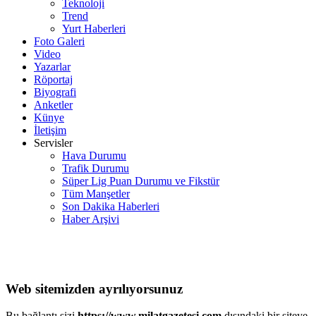
Teknoloji
Trend
Yurt Haberleri
Foto Galeri
Video
Yazarlar
Röportaj
Biyografi
Anketler
Künye
İletişim
Servisler
Hava Durumu
Trafik Durumu
Süper Lig Puan Durumu ve Fikstür
Tüm Manşetler
Son Dakika Haberleri
Haber Arşivi
Web sitemizden ayrılıyorsunuz
Bu bağlantı sizi
https://www.milatgazetesi.com
dışındaki bir siteye