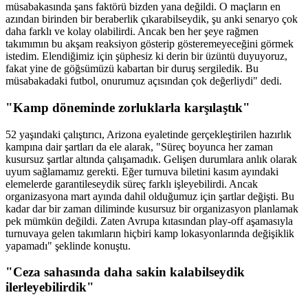
müsabakasında şans faktörü bizden yana değildi. O maçların en
azından birinden bir beraberlik çıkarabilseydik, şu anki senaryo çok
daha farklı ve kolay olabilirdi. Ancak ben her şeye rağmen
takımımın bu akşam reaksiyon gösterip gösteremeyeceğini görmek
istedim. Elendiğimiz için şüphesiz ki derin bir üzüntü duyuyoruz,
fakat yine de göğsümüzü kabartan bir duruş sergiledik. Bu
müsabakadaki futbol, onurumuz açısından çok değerliydi" dedi.
"Kamp döneminde zorluklarla karşılaştık"
52 yaşındaki çalıştırıcı, Arizona eyaletinde gerçekleştirilen hazırlık
kampına dair şartları da ele alarak, "Süreç boyunca her zaman
kusursuz şartlar altında çalışamadık. Gelişen durumlara anlık olarak
uyum sağlamamız gerekti. Eğer turnuva biletini kasım ayındaki
elemelerde garantileseydik süreç farklı işleyebilirdi. Ancak
organizasyona mart ayında dahil olduğumuz için şartlar değişti. Bu
kadar dar bir zaman diliminde kusursuz bir organizasyon planlamak
pek mümkün değildi. Zaten Avrupa kıtasından play-off aşamasıyla
turnuvaya gelen takımların hiçbiri kamp lokasyonlarında değişiklik
yapamadı" şeklinde konuştu.
"Ceza sahasında daha sakin kalabilseydik
ilerleyebilirdik"