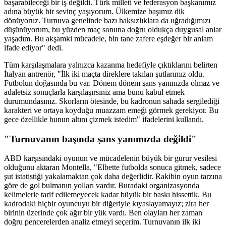
başarabileceği bir iş değildi. Türk milleti ve federasyon başkanımız
adına büyük bir sevinç yaşıyorum. Ülkemize başımız dik
dönüyoruz. Turnuva genelinde bazı haksızlıklara da uğradığımızı
düşünüyorum, bu yüzden maç sonuna doğru oldukça duygusal anlar
yaşadım. Bu akşamki mücadele, bin tane zafere eşdeğer bir anlam
ifade ediyor" dedi.
Tüm karşılaşmalara yalnızca kazanma hedefiyle çıktıklarını belirten
İtalyan antrenör, "İlk iki maçta direklere takılan şutlarımız oldu.
Futbolun doğasında bu var. Dönem dönem şans yanınızda olmaz ve
adaletsiz sonuçlarla karşılaşırsınız ama bunu kabul etmek
durumundasınız. Skorların ötesinde, bu kadronun sahada sergilediği
karakteri ve ortaya koyduğu muazzam emeği görmek gerekiyor. Bu
gece özellikle bunun altını çizmek istedim" ifadelerini kullandı.
"Turnuvanın başında şans yanımızda değildi"
ABD karşısındaki oyunun ve mücadelenin büyük bir gurur vesilesi
olduğunu aktaran Montella, "Elbette futbolda sonuca gitmek, sadece
şut istatistiği yakalamaktan çok daha değerlidir. Rakibin oyun tarzına
göre de gol bulmanın yolları vardır. Buradaki organizasyonda
kelimelerle tarif edilemeyecek kadar büyük bir baskı hissettik. Bu
kadrodaki hiçbir oyuncuyu bir diğeriyle kıyaslayamayız; zira her
birinin üzerinde çok ağır bir yük vardı. Ben olayları her zaman
doğru pencerelerden analiz etmeyi seçerim. Turnuvanın ilk iki