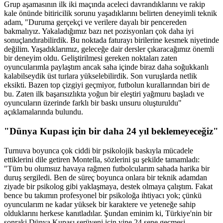
Grup aşamasının ilk iki maçında aceleci davrandıklarını ve rakip
kale önünde bitiricilik sorunu yaşadıklarını belirten deneyimli teknik
adam, "Duruma gerçekçi ve verilere dayalı bir pencereden
bakmalıyız. Yakaladığımız bazı net pozisyonları çok daha iyi
sonuçlandırabilirdik. Bu noktada faturayı birilerine kesmek niyetinde
değilim. Yaşadıklarımız, geleceğe dair dersler çıkaracağımız önemli
bir deneyim oldu. Geliştirilmesi gereken noktaları zaten
oyuncularımla paylaştım ancak saha içinde biraz daha soğukkanlı
kalabilseydik üst turlara yükselebilirdik. Son vuruşlarda netlik
eksikti. Bazen top çizgiyi geçmiyor, futbolun kurallarından biri de
bu. Zaten ilk başarısızlıkta yoğun bir eleştiri yağmuru başladı ve
oyuncuların üzerinde farklı bir baskı unsuru oluşturuldu"
açıklamalarında bulundu.
"Dünya Kupası için bir daha 24 yıl beklemeyeceğiz"
Turnuva boyunca çok ciddi bir psikolojik baskıyla mücadele
ettiklerini dile getiren Montella, sözlerini şu şekilde tamamladı:
"Tüm bu olumsuz havaya rağmen futbolcularım sahada harika bir
duruş sergiledi. Ben de süreç boyunca onlara bir teknik adamdan
ziyade bir psikolog gibi yaklaşmaya, destek olmaya çalıştım. Fakat
bence bu takımın profesyonel bir psikoloğa ihtiyacı yok; çünkü
oyuncularım ne kadar yüksek bir karaktere ve yeteneğe sahip
olduklarını herkese kanıtladılar. Şundan eminim ki, Türkiye'nin bir
sonraki Dünya Kupası serüveni için yine 24 sene geçmesi