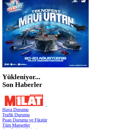
İZMİR
ŞANLIURFA
ŞIRNAK
Yükleniyor...
Son Haberler
Hava Durumu
Trafik Durumu
Puan Durumu ve Fikstür
Tüm Manşetler