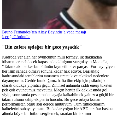
Bruno Fernandes’ten Altay Bayındır’a veda mesajı
İçeriği Görüntüle
"Bin zafere eşdeğer bir gece yaşadık"
Kadroda yer alan her oyuncunun milli formayı ilk dakikadan
itibaren terletebilecek kapasitede olduğunu vurgulayan Montella,
"Takımdaki herkes bu bütünün kıymetli birer parçası. Formayı giyen
her isim sahada olmayı sonuna kadar hak ediyor. Başlangıç
kadrosundaki tercihlerim tamamen stratejik ve taktiksel nedenlere
dayanıyordu. Geride bıraktığımız hafta tüm ekip için psikolojik
olarak oldukça yıpratıcı geçti. Zihinsel anlamda ciddi enerji tüketen
pek çok oyuncumuz mevcuttu. Maçın henüz ilk dakikasında gol
yiyip, sonrasında pes etmeden ayağa kalkabilmek yalnızca güçlü bir
takım ruhuna sahip ekiplerin harcıdır. Bu gece ortaya konan
performanstan ötürü son derece mutluyum. Tüm futbolcularım
kalitelerini sahaya yansıttı. Bu kadar yoğun bir ABD taraftar baskısı
altında böyle bir futbol sergilemek, sıradan bir takımın