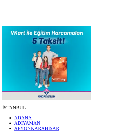
İSTANBUL
ADANA
ADIYAMAN
AFYONKARAHİSAR