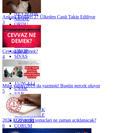
MUĞLA
MUŞ
NEVŞEHİR
Ankara Kedileri 27 Ülkeden Canlı Takip Ediliyor
NİĞDE
3
ORDU
OSMANİYE
RİZE
SAKARYA
SAMSUN
SİNOP
Cevvaz ne demek?
SİVAS
4
SİİRT
TEKİRDAĞ
TOKAT
TRABZON
TUNCELİ
Milat yazarı 2019 da yazmıştı! Bugün gerçek oluyor
UŞAK
5
VAN
YALOVA
YOZGAT
ZONGULDAK
ÇANAKKALE
2026 LGS tercih sonuçları ne zaman açıklanacak?
ÇANKIRI
6
ÇORUM
İSTANBUL