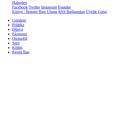
Haberleri
Facebook
Twitter
Instagram
Youtube
Künye / İletişim
Bize Ulaşın
RSS Bağlantıları
Üyelik Girişi
Gündem
Politika
Dünya
Ekonomi
Otomobil
Spor
Kültür
Resmi İlan