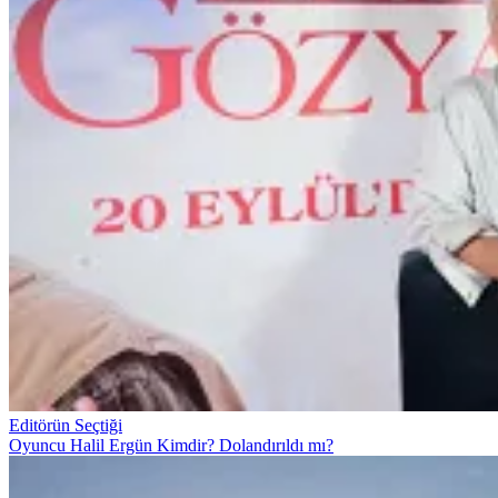
Editörün Seçtiği
Oyuncu Halil Ergün Kimdir? Dolandırıldı mı?