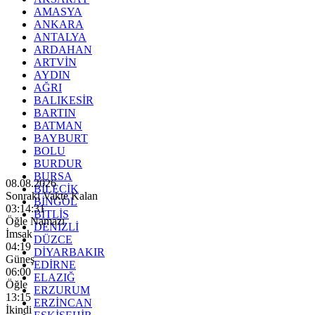
AMASYA
ANKARA
ANTALYA
ARDAHAN
ARTVİN
AYDIN
AĞRI
BALIKESİR
BARTIN
BATMAN
BAYBURT
BOLU
BURDUR
BURSA
08.08.2026
BİLECİK
Sonraki Vakte Kalan
BİNGÖL
03:14:29
BİTLİS
Öğle Namazı
DENİZLİ
İmsak
DÜZCE
04:19
DİYARBAKIR
Güneş
EDİRNE
06:00
ELAZIĞ
Öğle
ERZURUM
13:15
ERZİNCAN
İkindi