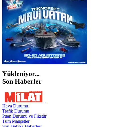
İZMİR
ŞANLIURFA
ŞIRNAK
Yükleniyor...
Son Haberler
Hava Durumu
Trafik Durumu
Puan Durumu ve Fikstür
Tüm Manşetler
Son Dakika Haberleri