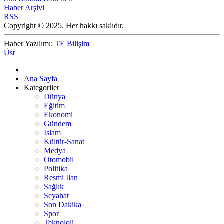
Haber Arşivi
RSS
Copyright © 2025. Her hakkı saklıdır.
Haber Yazılımı:
TE Bilişim
Üst
Ana Sayfa
Kategoriler
Dünya
Eğitim
Ekonomi
Gündem
İslam
Kültür-Sanat
Medya
Otomobil
Politika
Resmi İlan
Sağlık
Seyahat
Son Dakika
Spor
Teknoloji