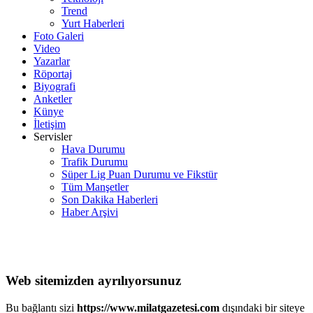
Trend
Yurt Haberleri
Foto Galeri
Video
Yazarlar
Röportaj
Biyografi
Anketler
Künye
İletişim
Servisler
Hava Durumu
Trafik Durumu
Süper Lig Puan Durumu ve Fikstür
Tüm Manşetler
Son Dakika Haberleri
Haber Arşivi
Web sitemizden ayrılıyorsunuz
Bu bağlantı sizi
https://www.milatgazetesi.com
dışındaki bir siteye