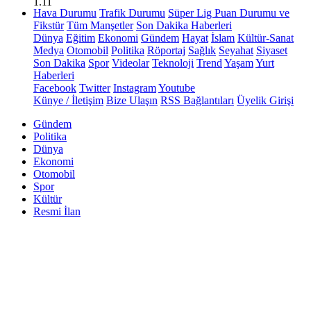
1.11
Hava Durumu
Trafik Durumu
Süper Lig Puan Durumu ve
Fikstür
Tüm Manşetler
Son Dakika Haberleri
Dünya
Eğitim
Ekonomi
Gündem
Hayat
İslam
Kültür-Sanat
Medya
Otomobil
Politika
Röportaj
Sağlık
Seyahat
Siyaset
Son Dakika
Spor
Videolar
Teknoloji
Trend
Yaşam
Yurt
Haberleri
Facebook
Twitter
Instagram
Youtube
Künye / İletişim
Bize Ulaşın
RSS Bağlantıları
Üyelik Girişi
Gündem
Politika
Dünya
Ekonomi
Otomobil
Spor
Kültür
Resmi İlan