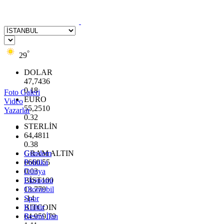
°
29
DOLAR
47,7436
0.18
Foto Galeri
EURO
Video
55,2510
Yazarlar
0.32
STERLİN
64,4811
0.38
GRAM ALTIN
Gündem
6660.55
Politika
0.03
Dünya
BİST100
Ekonomi
13.779
Otomobil
-14
Spor
BITCOIN
Kültür
64.959,79
Resmi İlan