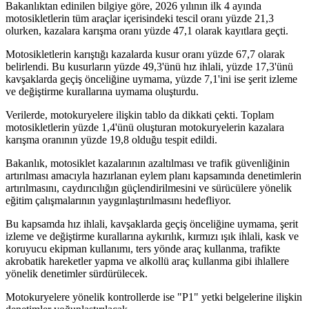
Bakanlıktan edinilen bilgiye göre, 2026 yılının ilk 4 ayında
motosikletlerin tüm araçlar içerisindeki tescil oranı yüzde 21,3
olurken, kazalara karışma oranı yüzde 47,1 olarak kayıtlara geçti.
Motosikletlerin karıştığı kazalarda kusur oranı yüzde 67,7 olarak
belirlendi. Bu kusurların yüzde 49,3'ünü hız ihlali, yüzde 17,3'ünü
kavşaklarda geçiş önceliğine uymama, yüzde 7,1'ini ise şerit izleme
ve değiştirme kurallarına uymama oluşturdu.
Verilerde, motokuryelere ilişkin tablo da dikkati çekti. Toplam
motosikletlerin yüzde 1,4'ünü oluşturan motokuryelerin kazalara
karışma oranının yüzde 19,8 olduğu tespit edildi.
Bakanlık, motosiklet kazalarının azaltılması ve trafik güvenliğinin
artırılması amacıyla hazırlanan eylem planı kapsamında denetimlerin
artırılmasını, caydırıcılığın güçlendirilmesini ve sürücülere yönelik
eğitim çalışmalarının yaygınlaştırılmasını hedefliyor.
Bu kapsamda hız ihlali, kavşaklarda geçiş önceliğine uymama, şerit
izleme ve değiştirme kurallarına aykırılık, kırmızı ışık ihlali, kask ve
koruyucu ekipman kullanımı, ters yönde araç kullanma, trafikte
akrobatik hareketler yapma ve alkollü araç kullanma gibi ihlallere
yönelik denetimler sürdürülecek.
Motokuryelere yönelik kontrollerde ise "P1" yetki belgelerine ilişkin