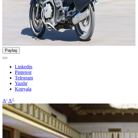
Paylaş
Linkedin
Pinterest
Telegram
Yazdır
Kopyala
-
+
A
A