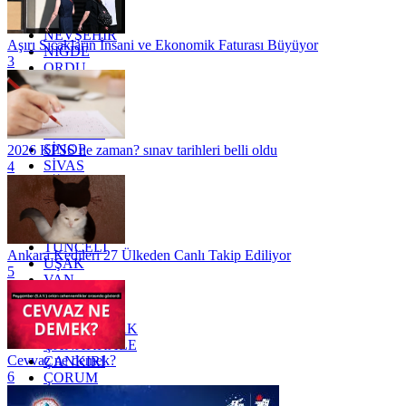
MUĞLA
MUŞ
NEVŞEHİR
Aşırı Sıcakların İnsani ve Ekonomik Faturası Büyüyor
NİĞDE
3
ORDU
OSMANİYE
RİZE
SAKARYA
SAMSUN
SİNOP
2026 KPSS ne zaman? sınav tarihleri belli oldu
SİVAS
4
SİİRT
TEKİRDAĞ
TOKAT
TRABZON
TUNCELİ
Ankara Kedileri 27 Ülkeden Canlı Takip Ediliyor
UŞAK
5
VAN
YALOVA
YOZGAT
ZONGULDAK
ÇANAKKALE
Cevvaz ne demek?
ÇANKIRI
6
ÇORUM
İSTANBUL