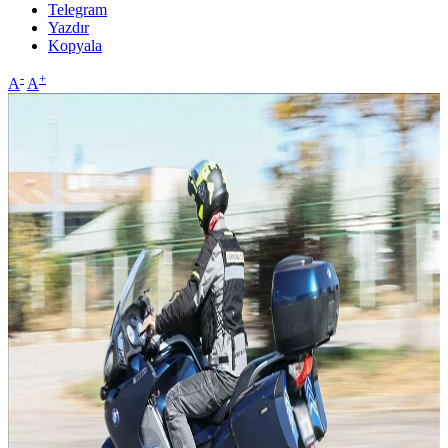
Telegram
Yazdır
Kopyala
-
+
A
A