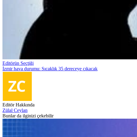
Editörün Seçtiği
İzmir hava durumu: Sıcaklık 35 dereceye çıkacak
Editör Hakkında
Zülal Ceylan
Bunlar da ilginizi çekebilir