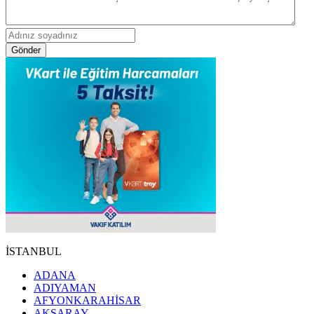
Gönder
İSTANBUL
ADANA
ADIYAMAN
AFYONKARAHİSAR
AKSARAY