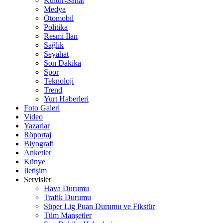
Kültür-Sanat
Medya
Otomobil
Politika
Resmi İlan
Sağlık
Seyahat
Son Dakika
Spor
Teknoloji
Trend
Yurt Haberleri
Foto Galeri
Video
Yazarlar
Röportaj
Biyografi
Anketler
Künye
İletişim
Servisler
Hava Durumu
Trafik Durumu
Süper Lig Puan Durumu ve Fikstür
Tüm Manşetler