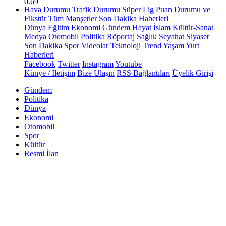
0.69
Hava Durumu
Trafik Durumu
Süper Lig Puan Durumu ve
Fikstür
Tüm Manşetler
Son Dakika Haberleri
Dünya
Eğitim
Ekonomi
Gündem
Hayat
İslam
Kültür-Sanat
Medya
Otomobil
Politika
Röportaj
Sağlık
Seyahat
Siyaset
Son Dakika
Spor
Videolar
Teknoloji
Trend
Yaşam
Yurt
Haberleri
Facebook
Twitter
Instagram
Youtube
Künye / İletişim
Bize Ulaşın
RSS Bağlantıları
Üyelik Girişi
Gündem
Politika
Dünya
Ekonomi
Otomobil
Spor
Kültür
Resmi İlan