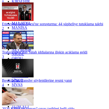
1
KIRŞEHİR
KOCAELİ
KONYA
KÜTAHYA
KİLİS
MALATYA
Etimesgut Belediyesi'ne soruşturma: 44 şüpheliye tutuklama talebi
MANİSA
2
MARDİN
MERSİN
MUĞLA
MUŞ
NEVŞEHİR
Trabzonspor'dan Salah iddialarına ilişkin açıklama geldi
NİĞDE
3
ORDU
OSMANİYE
RİZE
SAKARYA
SAMSUN
SİNOP
Beşiktaş'tan transfer söylentilerine resmi yanıt
SİVAS
4
SİİRT
TEKİRDAĞ
TOKAT
TRABZON
TUNCELİ
2026 KPSS ne zaman? sınav tarihleri belli oldu