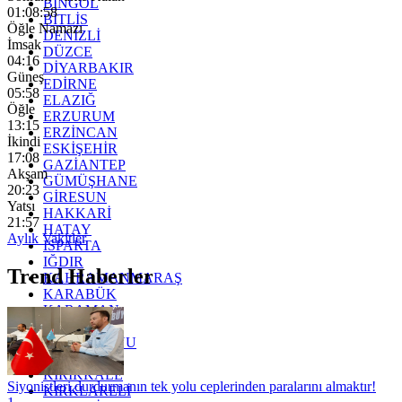
BİNGÖL
01:08:56
BİTLİS
Öğle Namazı
DENİZLİ
İmsak
DÜZCE
04:16
DİYARBAKIR
Güneş
EDİRNE
05:58
ELAZIĞ
Öğle
ERZURUM
13:15
ERZİNCAN
İkindi
ESKİŞEHİR
17:08
GAZİANTEP
Akşam
GÜMÜŞHANE
20:23
GİRESUN
Yatsı
HAKKARİ
21:57
HATAY
Aylık Vakitler
ISPARTA
IĞDIR
Trend Haberler
KAHRAMANMARAŞ
KARABÜK
KARAMAN
KARS
KASTAMONU
KAYSERİ
KIRIKKALE
Siyonistleri durdurmanın tek yolu ceplerinden paralarını almaktır!
KIRKLARELİ