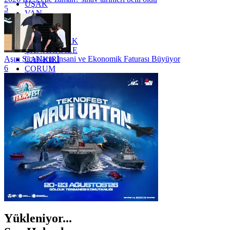
UŞAK
5
VAN
YALOVA
YOZGAT
ZONGULDAK
ÇANAKKALE
Aşırı Sıcakların İnsani ve Ekonomik Faturası Büyüyor
ÇANKIRI
6
ÇORUM
İSTANBUL
İZMİR
ŞANLIURFA
ŞIRNAK
Yükleniyor...