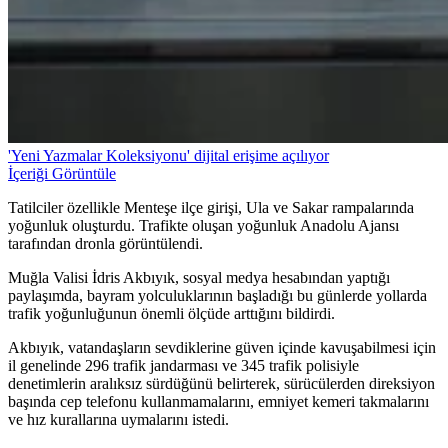
'Yeni Yazmalar Koleksiyonu' dijital erişime açılıyor
İçeriği Görüntüle
Tatilciler özellikle Menteşe ilçe girişi, Ula ve Sakar rampalarında
yoğunluk oluşturdu. Trafikte oluşan yoğunluk Anadolu Ajansı
tarafından dronla görüntülendi.
Muğla Valisi İdris Akbıyık, sosyal medya hesabından yaptığı
paylaşımda, bayram yolculuklarının başladığı bu günlerde yollarda
trafik yoğunluğunun önemli ölçüde arttığını bildirdi.
Akbıyık, vatandaşların sevdiklerine güven içinde kavuşabilmesi için
il genelinde 296 trafik jandarması ve 345 trafik polisiyle
denetimlerin aralıksız sürdüğünü belirterek, sürücülerden direksiyon
başında cep telefonu kullanmamalarını, emniyet kemeri takmalarını
ve hız kurallarına uymalarını istedi.