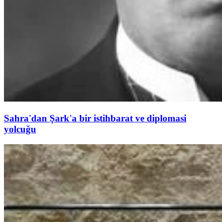
Sahra'dan Şark'a bir istihbarat ve diplomasi
yolcuğu