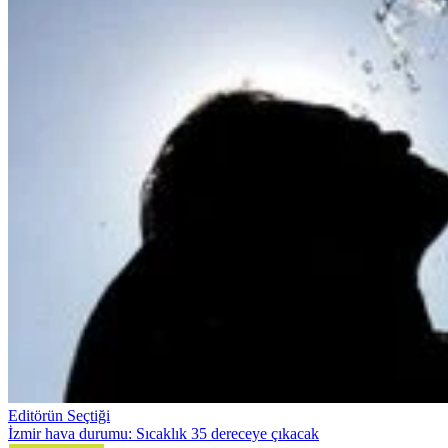
Editörün Seçtiği
İzmir hava durumu: Sıcaklık 35 dereceye çıkacak