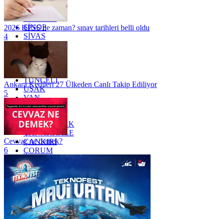
RİZE
SAKARYA
SAMSUN
SİNOP
2026 KPSS ne zaman? sınav tarihleri belli oldu
SİVAS
4
SİİRT
TEKİRDAĞ
TOKAT
TRABZON
TUNCELİ
Ankara Kedileri 27 Ülkeden Canlı Takip Ediliyor
UŞAK
5
VAN
YALOVA
YOZGAT
ZONGULDAK
ÇANAKKALE
Cevvaz ne demek?
ÇANKIRI
6
ÇORUM
İSTANBUL
İZMİR
ŞANLIURFA
ŞIRNAK