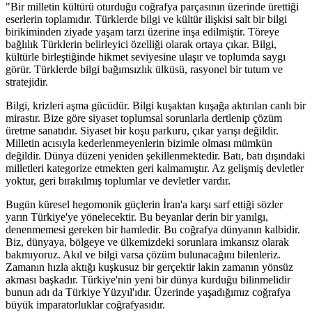
"Bir milletin kültürü oturduğu coğrafya parçasının üzerinde ürettiği
eserlerin toplamıdır. Türklerde bilgi ve kültür ilişkisi salt bir bilgi
birikiminden ziyade yaşam tarzı üzerine inşa edilmiştir. Töreye
bağlılık Türklerin belirleyici özelliği olarak ortaya çıkar. Bilgi,
kültürle birleştiğinde hikmet seviyesine ulaşır ve toplumda saygı
görür. Türklerde bilgi bağımsızlık ülküsü, rasyonel bir tutum ve
stratejidir.
Bilgi, krizleri aşma gücüdür. Bilgi kuşaktan kuşağa aktırılan canlı bir
mirastır. Bize göre siyaset toplumsal sorunlarla dertlenip çözüm
üretme sanatıdır. Siyaset bir koşu parkuru, çıkar yarışı değildir.
Milletin acısıyla kederlenmeyenlerin bizimle olması mümkün
değildir. Dünya düzeni yeniden şekillenmektedir. Batı, batı dışındaki
milletleri kategorize etmekten geri kalmamıştır. Az gelişmiş devletler
yoktur, geri bırakılmış toplumlar ve devletler vardır.
Bugün küresel hegomonik güçlerin İran'a karşı sarf ettiği sözler
yarın Türkiye'ye yönelecektir. Bu beyanlar derin bir yanılgı,
denenmemesi gereken bir hamledir. Bu coğrafya dünyanın kalbidir.
Biz, dünyaya, bölgeye ve ülkemizdeki sorunlara imkansız olarak
bakmıyoruz. Akıl ve bilgi varsa çözüm bulunacağını bilenleriz.
Zamanın hızla aktığı kuşkusuz bir gerçektir lakin zamanın yönsüz
akması başkadır. Türkiye'nin yeni bir dünya kurduğu bilinmelidir
bunun adı da Türkiye Yüzyıl'ıdır. Üzerinde yaşadığımız coğrafya
büyük imparatorluklar coğrafyasıdır.