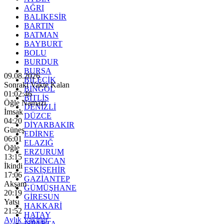
AĞRI
BALIKESİR
BARTIN
BATMAN
BAYBURT
BOLU
BURDUR
BURSA
09.08.2026
BİLECİK
Sonraki Vakte Kalan
BİNGÖL
01:02:44
BİTLİS
Öğle Namazı
DENİZLİ
İmsak
DÜZCE
04:20
DİYARBAKIR
Güneş
EDİRNE
06:01
ELAZIĞ
Öğle
ERZURUM
13:15
ERZİNCAN
İkindi
ESKİŞEHİR
17:06
GAZİANTEP
Akşam
GÜMÜŞHANE
20:19
GİRESUN
Yatsı
HAKKARİ
21:52
HATAY
Aylık Vakitler
ISPARTA