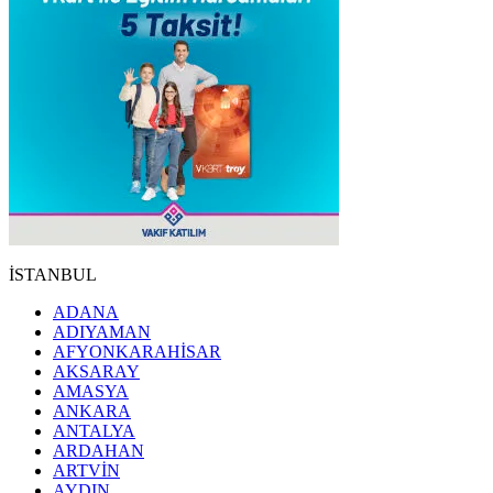
İSTANBUL
ADANA
ADIYAMAN
AFYONKARAHİSAR
AKSARAY
AMASYA
ANKARA
ANTALYA
ARDAHAN
ARTVİN
AYDIN