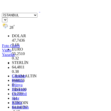
°
28
DOLAR
47,7436
0.18
Foto Galeri
EURO
Video
55,2510
Yazarlar
0.32
STERLİN
64,4811
0.38
GRAM ALTIN
Gündem
6660.55
Politika
0
Dünya
BİST100
Ekonomi
13.779
Otomobil
-14
Spor
BITCOIN
Kültür
64.840,97
Resmi İlan