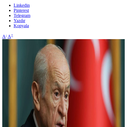
Linkedin
Pinterest
Telegram
Yazdır
Kopyala
-
+
A
A