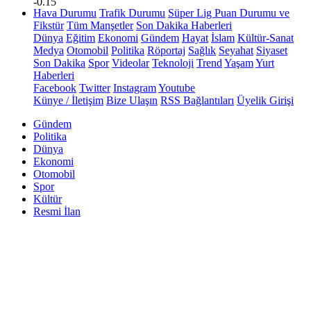
-0.15
Hava Durumu
Trafik Durumu
Süper Lig Puan Durumu ve
Fikstür
Tüm Manşetler
Son Dakika Haberleri
Dünya
Eğitim
Ekonomi
Gündem
Hayat
İslam
Kültür-Sanat
Medya
Otomobil
Politika
Röportaj
Sağlık
Seyahat
Siyaset
Son Dakika
Spor
Videolar
Teknoloji
Trend
Yaşam
Yurt
Haberleri
Facebook
Twitter
Instagram
Youtube
Künye / İletişim
Bize Ulaşın
RSS Bağlantıları
Üyelik Girişi
Gündem
Politika
Dünya
Ekonomi
Otomobil
Spor
Kültür
Resmi İlan