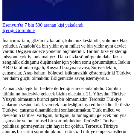
Esenyurt'ta 7 bin 500 aranan kişi yakalandı
İçeriği Görüntüle
İnancımız tam, gözümüz karadır, kılıcımız keskindir, yolumuz Hak
yoludur. Anadolu'da bin yıldır aynı millet ve bin yıldır aynı devlet
vardır. Değişen sadece yönetim biçimleridir. Tarihin bize yüklediği
misyonu çok iyi anlamalıyız. Daha fazla sömürgenin daha fazla
zenginlik olduğunu düşünenler için yolun sonu görünmüştür. Irak'ın
ABD tarafından işgali, Rusya-Ukrayna savaşı, Suriye'deki iç
çatışmalar, Arap baharı, bölgesel istikrarsızlık göstermiştir ki Türkiye
her daim güçlü olmalıdır. Bölgemizde savaş istemiyoruz.
Zaman, stratejik bir hedefe ilerlediği sürece anlamlıdır. Cumhur
ittifakının iradesiyle gelecek bizim olacaktır. 21. Yüzyılın Türkiye
Yüzyılı olmasının birinci şartı bir olmamızdır. Terörsüz Türkiye,
atalarının sesine kulak vererek kardeşliğin inşa edilmesidir. Terörsüz
Türkiye, çatışma dinamiklerini sonlandırmaktır. Türk milleti ve
devletinin tarihsel varlığını, birliğini, bütünlüğünü gelecek bin yıla
taşımaktır ve bu tarihsel bir sorumluluktur. Terörsüz Türkiye
politikası görmeyenler için hayat bir çöldür. Terörsüz Türkiye
alınmış bir tarihi sorumluluktur. Terörsüz Türkiye emperyalistlerin