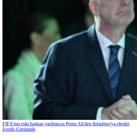
FIFA'nın eski başkan yardımcısı Prens Ali'den Infantino'ya eleştiri
İçeriği Görüntüle