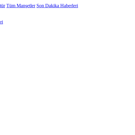
tür
Tüm Manşetler
Son Dakika Haberleri
ri