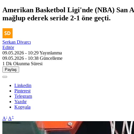
Amerikan Basketbol Ligi'nde (NBA) San A
mağlup ederek seride 2-1 öne geçti.
Serkan Divarcı
Editör
09.05.2026 - 10:29
Yayınlanma
09.05.2026 - 10:38
Güncelleme
1 Dk
Okunma Süresi
Paylaş
Linkedin
Pinterest
Telegram
Yazdır
Kopyala
-
+
A
A