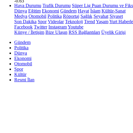
-0.63
Hava Durumu
Trafik Durumu
Süper Lig Puan Durumu ve Fiks
Dünya
Eğitim
Ekonomi
Gündem
Hayat
İslam
Kültür-Sanat
Medya
Otomobil
Politika
Röportaj
Sağlık
Seyahat
Siyaset
Son Dakika
Spor
Videolar
Teknoloji
Trend
Yaşam
Yurt Haberle
Facebook
Twitter
Instagram
Youtube
Künye / İletişim
Bize Ulaşın
RSS Bağlantıları
Üyelik Girişi
Gündem
Politika
Dünya
Ekonomi
Otomobil
Spor
Kültür
Resmi İlan