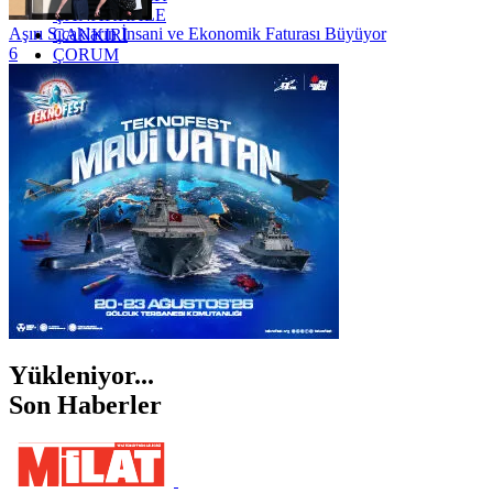
ÇANAKKALE
Aşırı Sıcakların İnsani ve Ekonomik Faturası Büyüyor
ÇANKIRI
6
ÇORUM
İSTANBUL
İZMİR
ŞANLIURFA
ŞIRNAK
Yükleniyor...
Son Haberler