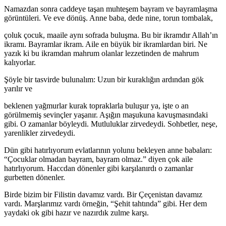
Namazdan sonra caddeye taşan muhteşem bayram ve bayramlaşma
görüntüleri. Ve eve dönüş. Anne baba, dede nine, torun tombalak,
çoluk çocuk, maaile aynı sofrada buluşma. Bu bir ikramdır Allah’ın
ikramı. Bayramlar ikram. Aile en büyük bir ikramlardan biri. Ne
yazık ki bu ikramdan mahrum olanlar lezzetinden de mahrum
kalıyorlar.
Şöyle bir tasvirde bulunalım: Uzun bir kuraklığın ardından gök
yarılır ve
beklenen yağmurlar kurak topraklarla buluşur ya, işte o an
görülmemiş sevinçler yaşanır. Aşığın maşukuna kavuşmasındaki
gibi. O zamanlar böyleydi. Mutluluklar zirvedeydi. Sohbetler, neşe,
yarenlikler zirvedeydi.
Dün gibi hatırlıyorum evlatlarının yolunu bekleyen anne babaları:
“Çocuklar olmadan bayram, bayram olmaz.” diyen çok aile
hatırlıyorum. Haccdan dönenler gibi karşılanırdı o zamanlar
gurbetten dönenler.
Birde bizim bir Filistin davamız vardı. Bir Çeçenistan davamız
vardı. Marşlarımız vardı örneğin, “Şehit tahtında” gibi. Her dem
yaydaki ok gibi hazır ve nazırdık zulme karşı.