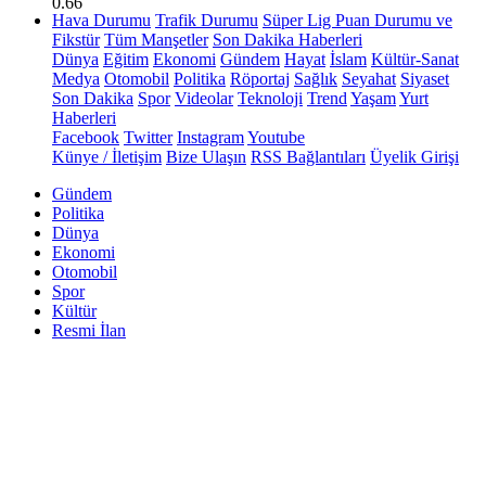
0.66
Hava Durumu
Trafik Durumu
Süper Lig Puan Durumu ve
Fikstür
Tüm Manşetler
Son Dakika Haberleri
Dünya
Eğitim
Ekonomi
Gündem
Hayat
İslam
Kültür-Sanat
Medya
Otomobil
Politika
Röportaj
Sağlık
Seyahat
Siyaset
Son Dakika
Spor
Videolar
Teknoloji
Trend
Yaşam
Yurt
Haberleri
Facebook
Twitter
Instagram
Youtube
Künye / İletişim
Bize Ulaşın
RSS Bağlantıları
Üyelik Girişi
Gündem
Politika
Dünya
Ekonomi
Otomobil
Spor
Kültür
Resmi İlan