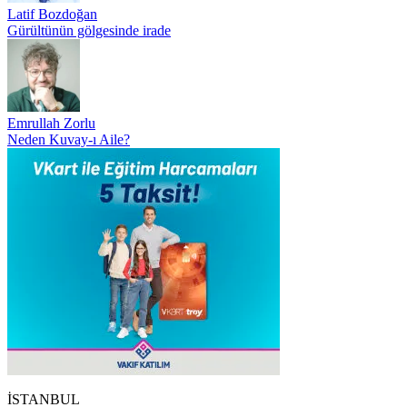
Latif Bozdoğan
Gürültünün gölgesinde irade
Emrullah Zorlu
Neden Kuvay-ı Aile?
İSTANBUL