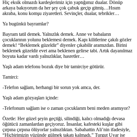
Hiç eksik olmazdı kardeşlerimiz için yaptığımız dualar. Dönüp
arkaya bakıyorum da her şey çok çabuk geçip gitmiş…Hısım
akraba, konu komşu ziyaretleri. Sevinçler, dualar, tebrikler…
Ya bugünkü bayramlar?
Bayram tatil demek. Yalnızlık demek. Anne ve babaların
çocuklarının yolunu beklemesi demek. Kapı kilitlerine çakılı gözler
demek! “Beklemek güzeldir” diyenler çıkabilir aramızdan. Birini
beklemek güzeldir evet ama beklenen gelirse tabi. Artık dayanılmaz
boyuta kadar vardı yalnızlıklar, hasretler…
Yaşlı adam telefonu bozuk diye bir tamirciye götürür.
Tamirci:
-Telefon sağlam, herhangi bir sorun yok amca, der.
Yaşlı adam gözyaşları içinde:
-Telefonum sağlam ise o zaman çocuklarım beni meden aramıyor?
Özetle: Her güzel şeyin geçtiği, silindiği, kalıcı olmadığı devasa
öğütücü zamanlardan geçiyoruz. İnsanlar, kafesteki kuşlar gibi
çırpına çırpına ölüyorlar yalnızlıktan. Sabahattin Ali’nin ifadesiyle,
“Hiçbirimizin yüzünde gülmek takatı kalmadı.” Turgut Uyar ise