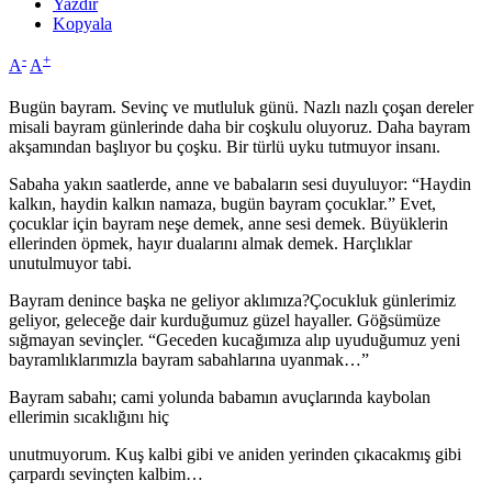
Yazdır
Kopyala
-
+
A
A
Bugün bayram. Sevinç ve mutluluk günü. Nazlı nazlı çoşan dereler
misali bayram günlerinde daha bir coşkulu oluyoruz. Daha bayram
akşamından başlıyor bu çoşku. Bir türlü uyku tutmuyor insanı.
Sabaha yakın saatlerde, anne ve babaların sesi duyuluyor: “Haydin
kalkın, haydin kalkın namaza, bugün bayram çocuklar.” Evet,
çocuklar için bayram neşe demek, anne sesi demek. Büyüklerin
ellerinden öpmek, hayır dualarını almak demek. Harçlıklar
unutulmuyor tabi.
Bayram denince başka ne geliyor aklımıza?Çocukluk günlerimiz
geliyor, geleceğe dair kurduğumuz güzel hayaller. Göğsümüze
sığmayan sevinçler. “Geceden kucağımıza alıp uyuduğumuz yeni
bayramlıklarımızla bayram sabahlarına uyanmak…”
Bayram sabahı; cami yolunda babamın avuçlarında kaybolan
ellerimin sıcaklığını hiç
unutmuyorum. Kuş kalbi gibi ve aniden yerinden çıkacakmış gibi
çarpardı sevinçten kalbim…