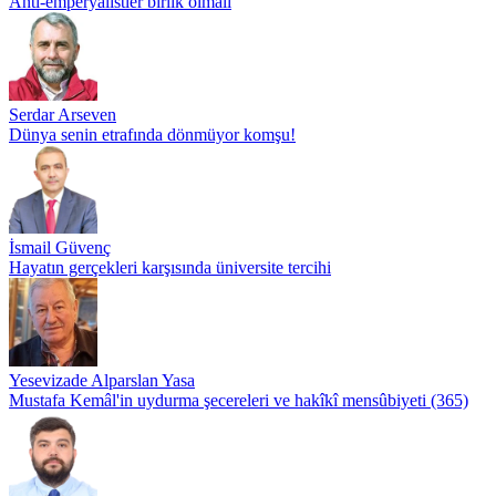
Anti-emperyalistler birlik olmalı
Serdar Arseven
Dünya senin etrafında dönmüyor komşu!
İsmail Güvenç
Hayatın gerçekleri karşısında üniversite tercihi
Yesevizade Alparslan Yasa
Mustafa Kemâl'in uydurma şecereleri ve hakîkî mensûbiyeti (365)