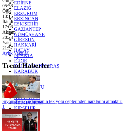
Güneş
EDİRNE
05:58
ELAZIĞ
Öğle
ERZURUM
13:15
ERZİNCAN
İkindi
ESKİŞEHİR
17:08
GAZİANTEP
Akşam
GÜMÜŞHANE
20:23
GİRESUN
Yatsı
HAKKARİ
21:57
HATAY
Aylık Vakitler
ISPARTA
IĞDIR
Trend Haberler
KAHRAMANMARAŞ
KARABÜK
KARAMAN
KARS
KASTAMONU
KAYSERİ
KIRIKKALE
Siyonistleri durdurmanın tek yolu ceplerinden paralarını almaktır!
KIRKLARELİ
1
KIRŞEHİR
KOCAELİ
KONYA
KÜTAHYA
KİLİS