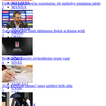
MALATYA
Etimesgut Belediyesi'ne soruşturma: 44 şüpheliye tutuklama talebi
MANİSA
2
MARDİN
MERSİN
MUĞLA
MUŞ
NEVŞEHİR
Trabzonspor'dan Salah iddialarına ilişkin açıklama geldi
NİĞDE
3
ORDU
OSMANİYE
RİZE
SAKARYA
SAMSUN
SİNOP
Beşiktaş'tan transfer söylentilerine resmi yanıt
SİVAS
4
SİİRT
TEKİRDAĞ
TOKAT
TRABZON
TUNCELİ
2026 KPSS ne zaman? sınav tarihleri belli oldu
UŞAK
5
VAN
YALOVA
YOZGAT
ZONGULDAK