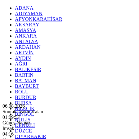
ADANA
ADIYAMAN
AFYONKARAHİSAR
AKSARAY
AMASYA
ANKARA
ANTALYA
ARDAHAN
ARTVİN
AYDIN
AĞRI
BALIKESİR
BARTIN
BATMAN
BAYBURT
BOLU
BURDUR
BURSA
06.08.2026
BİLECİK
Sonraki Vakte Kalan
BİNGÖL
01:09:56
BİTLİS
Güneş Namazı
DENİZLİ
İmsak
DÜZCE
04:16
DİYARBAKIR