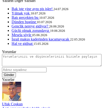
Yazarın Diğer Yazıları
Bak işte yine aynı pis işler!
24.07.2026
Yılmak yok
18.07.2026
Batı gerçekten bu
10.07.2026
Dünden bugüne
03.07.2026
Gençlik nereye gidiyor?
26.06.2026
Güçlü olmak zorundayız
19.06.2026
Mesela şöyle
05.06.2026
İsrail makus kaderinden kaçamayacak
22.05.2026
Hal ve gidişat
15.05.2026
Yorumlar
Gönder
Yazarlar
Ufuk Coşkun