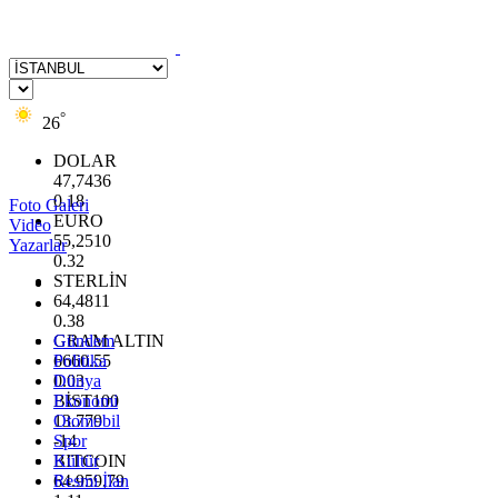
°
26
DOLAR
47,7436
0.18
Foto Galeri
EURO
Video
55,2510
Yazarlar
0.32
STERLİN
64,4811
0.38
GRAM ALTIN
Gündem
6660.55
Politika
0.03
Dünya
BİST100
Ekonomi
13.779
Otomobil
-14
Spor
BITCOIN
Kültür
64.959,79
Resmi İlan