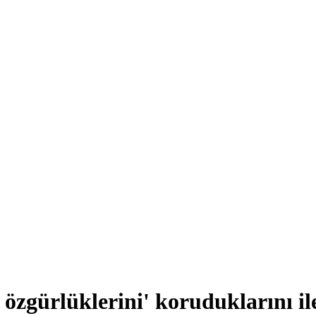
zgürlüklerini' koruduklarını il