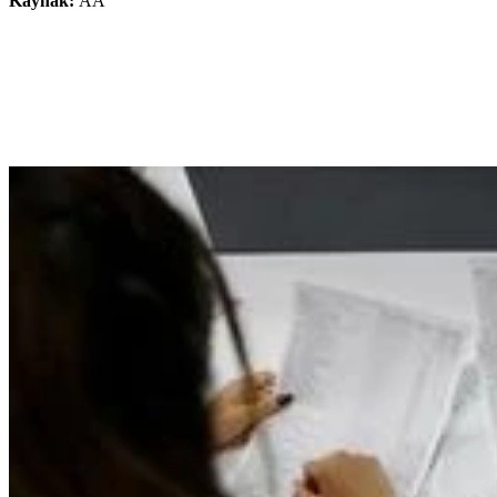
Kaynak:
AA