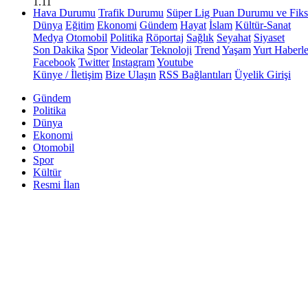
1.11
Hava Durumu
Trafik Durumu
Süper Lig Puan Durumu ve Fiks
Dünya
Eğitim
Ekonomi
Gündem
Hayat
İslam
Kültür-Sanat
Medya
Otomobil
Politika
Röportaj
Sağlık
Seyahat
Siyaset
Son Dakika
Spor
Videolar
Teknoloji
Trend
Yaşam
Yurt Haberle
Facebook
Twitter
Instagram
Youtube
Künye / İletişim
Bize Ulaşın
RSS Bağlantıları
Üyelik Girişi
Gündem
Politika
Dünya
Ekonomi
Otomobil
Spor
Kültür
Resmi İlan