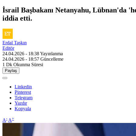
İsrail Başbakanı Netanyahu, Lübnan'da 'he
iddia etti.
Erdal Taşkın
Editör
24.04.2026 - 18:38
Yayınlanma
24.04.2026 - 18:57
Güncelleme
1 Dk
Okunma Süresi
Paylaş
Linkedin
Pinterest
Telegram
Yazdır
Kopyala
-
+
A
A