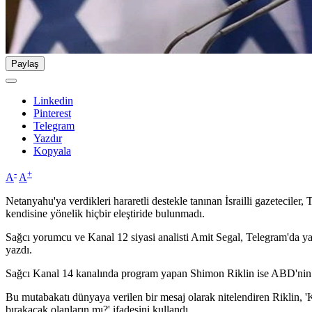
Paylaş
Linkedin
Pinterest
Telegram
Yazdır
Kopyala
-
+
A
A
Netanyahu'ya verdikleri hararetli destekle tanınan İsrailli gazeteciler
kendisine yönelik hiçbir eleştiride bulunmadı.
Sağcı yorumcu ve Kanal 12 siyasi analisti Amit Segal, Telegram'da ya
yazdı.
Sağcı Kanal 14 kanalında program yapan Shimon Riklin ise ABD'nin İsr
Bu mutabakatı dünyaya verilen bir mesaj olarak nitelendiren Riklin, '
bırakacak olanların mı?' ifadesini kullandı.