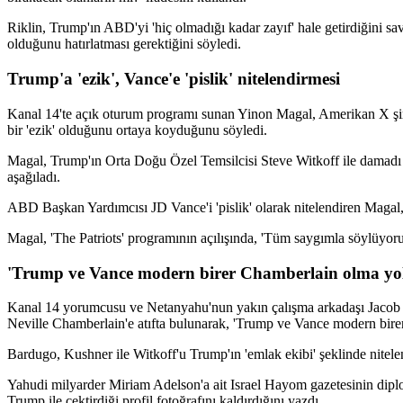
Riklin, Trump'ın ABD'yi 'hiç olmadığı kadar zayıf' hale getirdiğini sa
olduğunu hatırlatması gerektiğini söyledi.
Trump'a 'ezik', Vance'e 'pislik' nitelendirmesi
Kanal 14'te açık oturum programı sunan Yinon Magal, Amerikan X şi
bir 'ezik' olduğunu ortaya koyduğunu söyledi.
Magal, Trump'ın Orta Doğu Özel Temsilcisi Steve Witkoff ile damadı Jar
aşağıladı.
ABD Başkan Yardımcısı JD Vance'i 'pislik' olarak nitelendiren Magal, m
Magal, 'The Patriots' programının açılışında, 'Tüm saygımla söylüyoru
'Trump ve Vance modern birer Chamberlain olma yolu
Kanal 14 yorumcusu ve Netanyahu'nun yakın çalışma arkadaşı Jacob Ba
Neville Chamberlain'e atıfta bulunarak, 'Trump ve Vance modern birer 
Bardugo, Kushner ile Witkoff'u Trump'ın 'emlak ekibi' şeklinde nitelendi
Yahudi milyarder Miriam Adelson'a ait Israel Hayom gazetesinin dip
Trump ile çektirdiği profil fotoğrafını kaldırdığını yazdı.