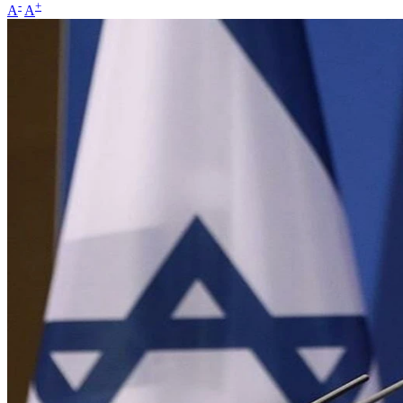
-
+
A
A