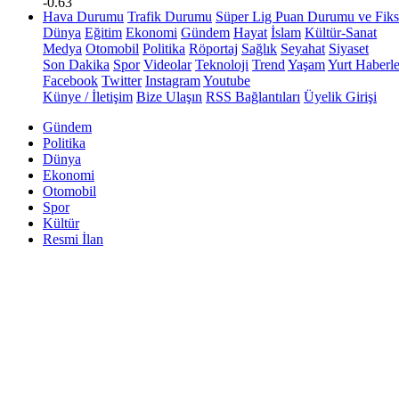
-0.63
Hava Durumu
Trafik Durumu
Süper Lig Puan Durumu ve Fiks
Dünya
Eğitim
Ekonomi
Gündem
Hayat
İslam
Kültür-Sanat
Medya
Otomobil
Politika
Röportaj
Sağlık
Seyahat
Siyaset
Son Dakika
Spor
Videolar
Teknoloji
Trend
Yaşam
Yurt Haberle
Facebook
Twitter
Instagram
Youtube
Künye / İletişim
Bize Ulaşın
RSS Bağlantıları
Üyelik Girişi
Gündem
Politika
Dünya
Ekonomi
Otomobil
Spor
Kültür
Resmi İlan