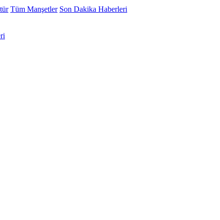
tür
Tüm Manşetler
Son Dakika Haberleri
ri