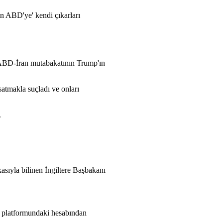
in ABD'ye' kendi çıkarları
 ABD-İran mutabakatının Trump'ın
satmakla suçladı ve onları
.
sıyla bilinen İngiltere Başbakanı
a platformundaki hesabından