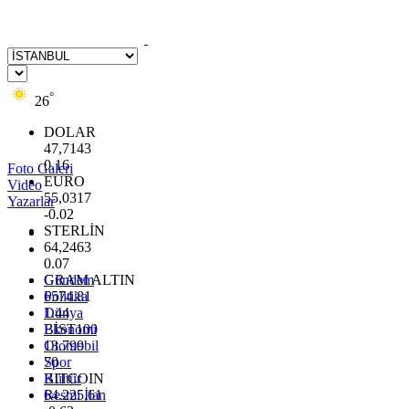
°
26
DOLAR
47,7143
0.16
Foto Galeri
EURO
Video
55,0317
Yazarlar
-0.02
STERLİN
64,2463
0.07
GRAM ALTIN
Gündem
6574.81
Politika
1.44
Dünya
BİST100
Ekonomi
13.799
Otomobil
70
Spor
BITCOIN
Kültür
64.225,61
Resmi İlan