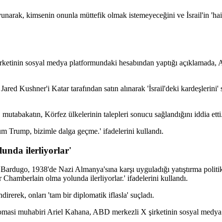
vunarak, kimsenin onunla müttefik olmak istemeyeceğini ve İsrail'in 'ha
rketinin sosyal medya platformundaki hesabından yaptığı açıklamada,
ed Kushner'i Katar tarafından satın alınarak 'İsrail'deki kardeşlerini' 
utabakatın, Körfez ülkelerinin talepleri sonucu sağlandığını iddia etti
m Trump, bizimle dalga geçme.' ifadelerini kullandı.
nda ilerliyorlar'
rdugo, 1938'de Nazi Almanya'sına karşı uyguladığı yatıştırma politika
Chamberlain olma yolunda ilerliyorlar.' ifadelerini kullandı.
rerek, onları 'tam bir diplomatik iflasla' suçladı.
lomasi muhabiri Ariel Kahana, ABD merkezli X şirketinin sosyal medy