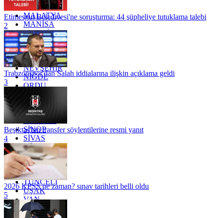
KİLİS
MALATYA
Etimesgut Belediyesi'ne soruşturma: 44 şüpheliye tutuklama talebi
MANİSA
2
MARDİN
MERSİN
MUĞLA
MUŞ
NEVŞEHİR
Trabzonspor'dan Salah iddialarına ilişkin açıklama geldi
NİĞDE
3
ORDU
OSMANİYE
RİZE
SAKARYA
SAMSUN
SİNOP
Beşiktaş'tan transfer söylentilerine resmi yanıt
SİVAS
4
SİİRT
TEKİRDAĞ
TOKAT
TRABZON
TUNCELİ
2026 KPSS ne zaman? sınav tarihleri belli oldu
UŞAK
5
VAN
YALOVA
YOZGAT