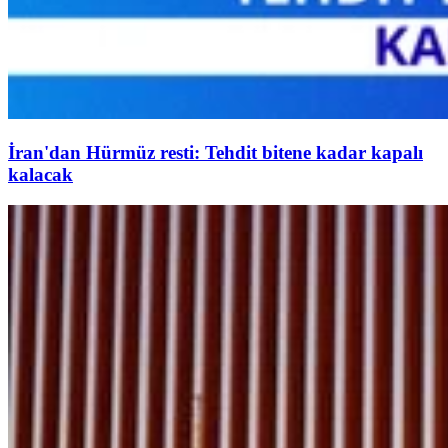
İran'dan Hürmüz resti: Tehdit bitene kadar kapalı
kalacak