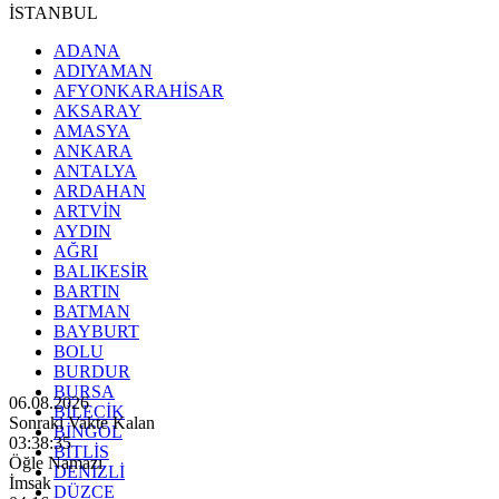
İSTANBUL
ADANA
ADIYAMAN
AFYONKARAHİSAR
AKSARAY
AMASYA
ANKARA
ANTALYA
ARDAHAN
ARTVİN
AYDIN
AĞRI
BALIKESİR
BARTIN
BATMAN
BAYBURT
BOLU
BURDUR
BURSA
06.08.2026
BİLECİK
Sonraki Vakte Kalan
BİNGÖL
03:38:33
BİTLİS
Öğle Namazı
DENİZLİ
İmsak
DÜZCE