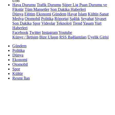
0.66
Hava Durumu
Trafik Durumu
Süper Lig Puan Durumu ve
Fikstür
Tüm Manşetler
Son Dakika Haberleri
Dünya
Eğitim
Ekonomi
Gündem
Hayat
İslam
Kültür-Sanat
Medya
Otomobil
Politika
Röportaj
Sağlık
Seyahat
Siyaset
Son Dakika
Spor
Videolar
Teknoloji
Trend
Yaşam
Yurt
Haberleri
Facebook
Twitter
Instagram
Youtube
Künye / İletişim
Bize Ulaşın
RSS Bağlantıları
Üyelik Girişi
Gündem
Politika
Dünya
Ekonomi
Otomobil
Spor
Kültür
Resmi İlan