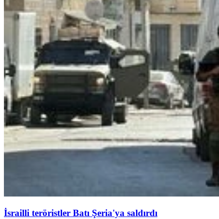
İsrailli teröristler Batı Şeria'ya saldırdı