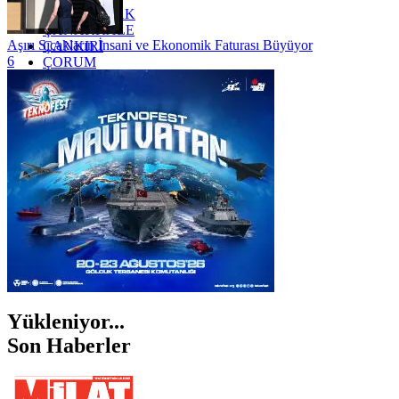
ZONGULDAK
ÇANAKKALE
Aşırı Sıcakların İnsani ve Ekonomik Faturası Büyüyor
ÇANKIRI
6
ÇORUM
İSTANBUL
İZMİR
ŞANLIURFA
ŞIRNAK
Yükleniyor...
Son Haberler