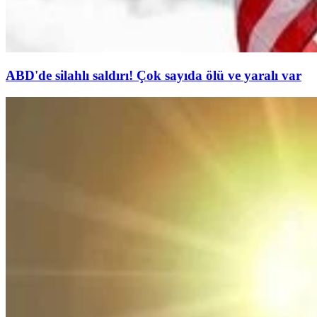
ABD'de silahlı saldırı! Çok sayıda ölü ve yaralı var