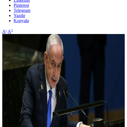
Linkedin
Pinterest
Telegram
Yazdır
Kopyala
-
+
A
A