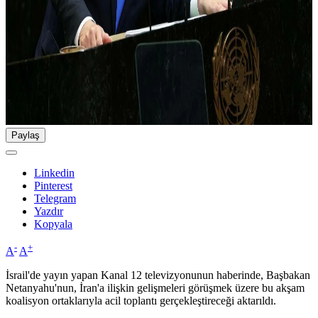
Paylaş
Linkedin
Pinterest
Telegram
Yazdır
Kopyala
-
+
A
A
İsrail'de yayın yapan Kanal 12 televizyonunun haberinde, Başbakan
Netanyahu'nun, İran'a ilişkin gelişmeleri görüşmek üzere bu akşam
koalisyon ortaklarıyla acil toplantı gerçekleştireceği aktarıldı.