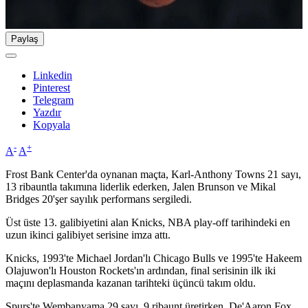
Paylaş
Linkedin
Pinterest
Telegram
Yazdır
Kopyala
-
+
A
A
Frost Bank Center'da oynanan maçta, Karl-Anthony Towns 21 sayı,
13 ribauntla takımına liderlik ederken, Jalen Brunson ve Mikal
Bridges 20'şer sayılık performans sergiledi.
Üst üste 13. galibiyetini alan Knicks, NBA play-off tarihindeki en
uzun ikinci galibiyet serisine imza attı.
Knicks, 1993'te Michael Jordan'lı Chicago Bulls ve 1995'te Hakeem
Olajuwon'lı Houston Rockets'ın ardından, final serisinin ilk iki
maçını deplasmanda kazanan tarihteki üçüncü takım oldu.
Spurs'te Wembanyama 29 sayı, 9 ribaunt üretirken, De'Aaron Fox