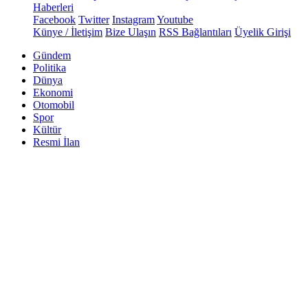
Haberleri
Facebook
Twitter
Instagram
Youtube
Künye / İletişim
Bize Ulaşın
RSS Bağlantıları
Üyelik Girişi
Gündem
Politika
Dünya
Ekonomi
Otomobil
Spor
Kültür
Resmi İlan