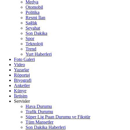
Medya
Otomobil
Politika
Resmi İlan
Sağlık
Seyahat
Son Dakika
Spor
Teknoloji
Trend
Yurt Haberleri
Foto Galeri
Video
Yazarlar
Röportaj
Biyografi
Anketler
Künye
İletişim
Servisler
Hava Durumu
Trafik Durumu
Süper Lig Puan Durumu ve Fikstür
Tüm Manşetler
Son Dakika Haberleri