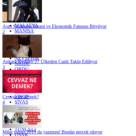
KOCAELİ
KONYA
KÜTAHYA
KİLİS
MALATYA
Aşırı Sıcakların İnsani ve Ekonomik Faturası Büyüyor
MANİSA
2
MARDİN
MERSİN
MUĞLA
MUŞ
NEVŞEHİR
Ankara Kedileri 27 Ülkeden Canlı Takip Ediliyor
NİĞDE
3
ORDU
OSMANİYE
RİZE
SAKARYA
SAMSUN
SİNOP
Cevvaz ne demek?
SİVAS
4
SİİRT
TEKİRDAĞ
TOKAT
TRABZON
TUNCELİ
Milat yazarı 2019 da yazmıştı! Bugün gerçek oluyor
UŞAK