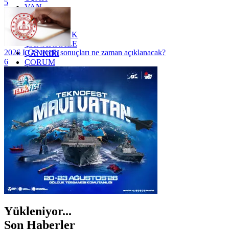
5
VAN
YALOVA
YOZGAT
ZONGULDAK
ÇANAKKALE
2026 LGS tercih sonuçları ne zaman açıklanacak?
ÇANKIRI
6
ÇORUM
İSTANBUL
İZMİR
ŞANLIURFA
ŞIRNAK
Yükleniyor...
Son Haberler