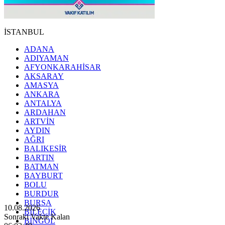
İSTANBUL
ADANA
ADIYAMAN
AFYONKARAHİSAR
AKSARAY
AMASYA
ANKARA
ANTALYA
ARDAHAN
ARTVİN
AYDIN
AĞRI
BALIKESİR
BARTIN
BATMAN
BAYBURT
BOLU
BURDUR
BURSA
10.08.2026
BİLECİK
Sonraki Vakte Kalan
BİNGÖL