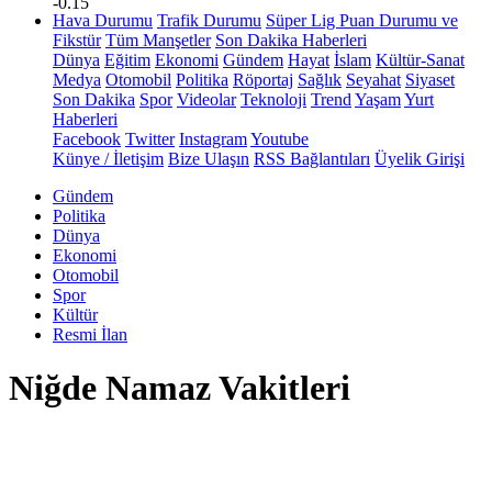
-0.15
Hava Durumu
Trafik Durumu
Süper Lig Puan Durumu ve
Fikstür
Tüm Manşetler
Son Dakika Haberleri
Dünya
Eğitim
Ekonomi
Gündem
Hayat
İslam
Kültür-Sanat
Medya
Otomobil
Politika
Röportaj
Sağlık
Seyahat
Siyaset
Son Dakika
Spor
Videolar
Teknoloji
Trend
Yaşam
Yurt
Haberleri
Facebook
Twitter
Instagram
Youtube
Künye / İletişim
Bize Ulaşın
RSS Bağlantıları
Üyelik Girişi
Gündem
Politika
Dünya
Ekonomi
Otomobil
Spor
Kültür
Resmi İlan
Niğde Namaz Vakitleri