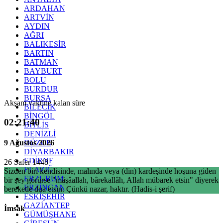
ARDAHAN
ARTVİN
AYDIN
AĞRI
BALIKESİR
BARTIN
BATMAN
BAYBURT
BOLU
BURDUR
BURSA
Akşam vaktine kalan süre
BİLECİK
BİNGÖL
02:21:39
BİTLİS
DENİZLİ
9 Ağustos 2026
DÜZCE
DİYARBAKIR
EDİRNE
26 Safer 1448
ELAZIĞ
Sizden biri kendisinde, malında veya (din) kardeşinde hoşuna giden
ERZURUM
bir şey görürse "mâşâallah, bârekallâh, Allah mübarek etsin" diyerek
ERZİNCAN
bereketle dua etsin. Çünkü nazar, haktır. (Hadis-i şerif)
ESKİŞEHİR
GAZİANTEP
İmsak
GÜMÜŞHANE