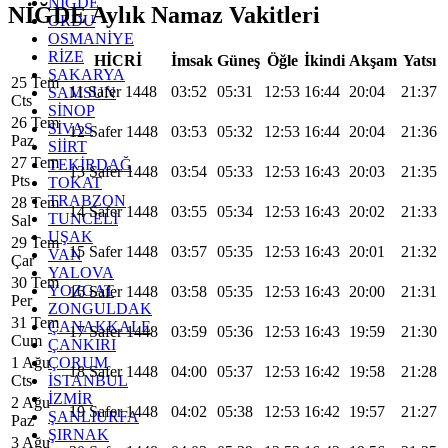
NİĞDE
NİĞDE Aylık Namaz Vakitleri
ORDU
OSMANİYE
RİZE
HİCRİ
İmsak
Güneş
Öğle
İkindi
Akşam
Yatsı
SAKARYA
25 Tem
11 Safer 1448
03:52
05:31
12:53
16:44
20:04
21:37
SAMSUN
Cts
SİNOP
26 Tem
SİVAS
12 Safer 1448
03:53
05:32
12:53
16:44
20:04
21:36
Paz
SİİRT
27 Tem
TEKİRDAĞ
13 Safer 1448
03:54
05:33
12:53
16:43
20:03
21:35
Pts
TOKAT
TRABZON
28 Tem
14 Safer 1448
03:55
05:34
12:53
16:43
20:02
21:33
TUNCELİ
Sal
UŞAK
29 Tem
15 Safer 1448
03:57
05:35
12:53
16:43
20:01
21:32
VAN
Çar
YALOVA
30 Tem
YOZGAT
16 Safer 1448
03:58
05:35
12:53
16:43
20:00
21:31
Per
ZONGULDAK
31 Tem
ÇANAKKALE
17 Safer 1448
03:59
05:36
12:53
16:43
19:59
21:30
Cum
ÇANKIRI
ÇORUM
1 Ağu
18 Safer 1448
04:00
05:37
12:53
16:42
19:58
21:28
İSTANBUL
Cts
İZMİR
2 Ağu
19 Safer 1448
04:02
05:38
12:53
16:42
19:57
21:27
ŞANLIURFA
Paz
ŞIRNAK
3 Ağu