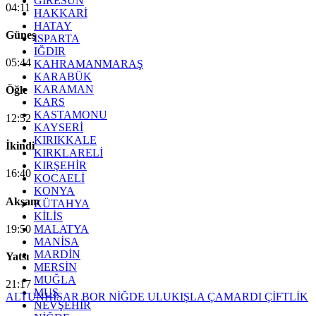
GİRESUN
04:11
HAKKARİ
HATAY
Güneş
ISPARTA
IĞDIR
05:44
KAHRAMANMARAŞ
KARABÜK
KARAMAN
Öğle
KARS
KASTAMONU
12:52
KAYSERİ
KIRIKKALE
İkindi
KIRKLARELİ
KIRŞEHİR
16:40
KOCAELİ
KONYA
Akşam
KÜTAHYA
KİLİS
19:50
MALATYA
MANİSA
MARDİN
Yatsı
MERSİN
MUĞLA
21:17
MUŞ
ALTUNHİSAR
BOR
NİĞDE
ULUKIŞLA
ÇAMARDI
ÇİFTLİK
NEVŞEHİR