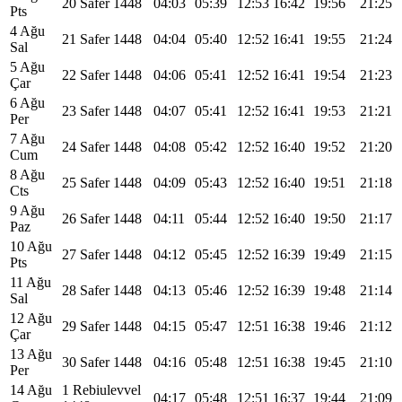
20 Safer 1448
04:03
05:39
12:53
16:42
19:56
21:25
Pts
4 Ağu
21 Safer 1448
04:04
05:40
12:52
16:41
19:55
21:24
Sal
5 Ağu
22 Safer 1448
04:06
05:41
12:52
16:41
19:54
21:23
Çar
6 Ağu
23 Safer 1448
04:07
05:41
12:52
16:41
19:53
21:21
Per
7 Ağu
24 Safer 1448
04:08
05:42
12:52
16:40
19:52
21:20
Cum
8 Ağu
25 Safer 1448
04:09
05:43
12:52
16:40
19:51
21:18
Cts
9 Ağu
26 Safer 1448
04:11
05:44
12:52
16:40
19:50
21:17
Paz
10 Ağu
27 Safer 1448
04:12
05:45
12:52
16:39
19:49
21:15
Pts
11 Ağu
28 Safer 1448
04:13
05:46
12:52
16:39
19:48
21:14
Sal
12 Ağu
29 Safer 1448
04:15
05:47
12:51
16:38
19:46
21:12
Çar
13 Ağu
30 Safer 1448
04:16
05:48
12:51
16:38
19:45
21:10
Per
14 Ağu
1 Rebiulevvel
04:17
05:48
12:51
16:37
19:44
21:09