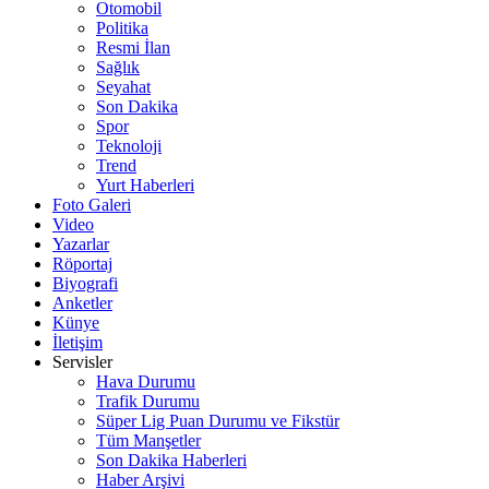
Otomobil
Politika
Resmi İlan
Sağlık
Seyahat
Son Dakika
Spor
Teknoloji
Trend
Yurt Haberleri
Foto Galeri
Video
Yazarlar
Röportaj
Biyografi
Anketler
Künye
İletişim
Servisler
Hava Durumu
Trafik Durumu
Süper Lig Puan Durumu ve Fikstür
Tüm Manşetler
Son Dakika Haberleri
Haber Arşivi