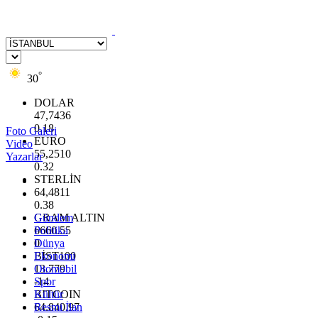
°
30
DOLAR
47,7436
0.18
Foto Galeri
EURO
Video
55,2510
Yazarlar
0.32
STERLİN
64,4811
0.38
GRAM ALTIN
Gündem
6660.55
Politika
0
Dünya
BİST100
Ekonomi
13.779
Otomobil
-14
Spor
BITCOIN
Kültür
64.840,97
Resmi İlan