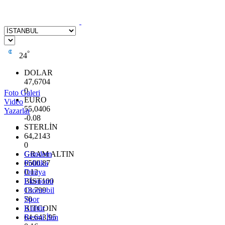
°
24
DOLAR
47,6704
0
Foto Galeri
EURO
Video
55,0406
Yazarlar
-0.08
STERLİN
64,2143
0
GRAM ALTIN
Gündem
6500.87
Politika
0.12
Dünya
BİST100
Ekonomi
13.799
Otomobil
70
Spor
BITCOIN
Kültür
64.643,95
Resmi İlan