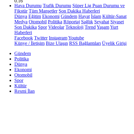
0.16
Hava Durumu
Trafik Durumu
Süper Lig Puan Durumu ve
Fikstür
Tüm Manşetler
Son Dakika Haberleri
Dünya
Eğitim
Ekonomi
Gündem
Hayat
İslam
Kültür-Sanat
Medya
Otomobil
Politika
Röportaj
Sağlık
Seyahat
Siyaset
Son Dakika
Spor
Videolar
Teknoloji
Trend
Yaşam
Yurt
Haberleri
Facebook
Twitter
Instagram
Youtube
Künye / İletişim
Bize Ulaşın
RSS Bağlantıları
Üyelik Girişi
Gündem
Politika
Dünya
Ekonomi
Otomobil
Spor
Kültür
Resmi İlan