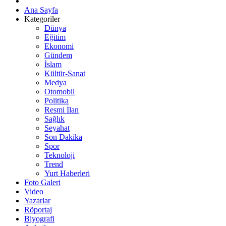
Ana Sayfa
Kategoriler
Dünya
Eğitim
Ekonomi
Gündem
İslam
Kültür-Sanat
Medya
Otomobil
Politika
Resmi İlan
Sağlık
Seyahat
Son Dakika
Spor
Teknoloji
Trend
Yurt Haberleri
Foto Galeri
Video
Yazarlar
Röportaj
Biyografi