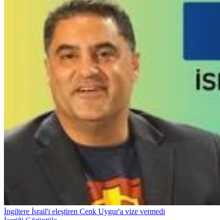
İngiltere İsrail'i eleştiren Cenk Uygur'a vize vermedi