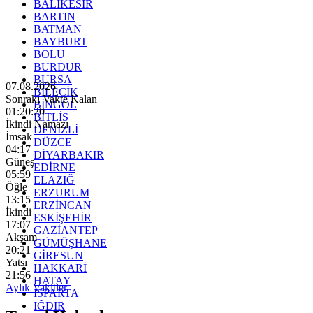
BALIKESİR
BARTIN
BATMAN
BAYBURT
BOLU
BURDUR
BURSA
07.08.2026
BİLECİK
Sonraki Vakte Kalan
BİNGÖL
01:20:18
BİTLİS
İkindi Namazı
DENİZLİ
İmsak
DÜZCE
04:17
DİYARBAKIR
Güneş
EDİRNE
05:59
ELAZIĞ
Öğle
ERZURUM
13:15
ERZİNCAN
İkindi
ESKİŞEHİR
17:07
GAZİANTEP
Akşam
GÜMÜŞHANE
20:21
GİRESUN
Yatsı
HAKKARİ
21:56
HATAY
Aylık Vakitler
ISPARTA
IĞDIR