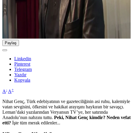
Paylaş
Linkedin
Pinterest
Telegram
Yazdır
Kopyala
-
+
A
A
Nihat Genç, Türk edebiyatının ve gazeteciliğinin asi ruhu, kalemiyle
vatan sevgisini, öfkesini ve hakikat arayışını haykıran bir savaşçı.
Leman’daki yazılarından Veryansın TV’ye, her satırında
Anadolu’nun nabzını tuttu.
Peki,
Nihat Genç kimdir? Neden vefat
etti?
İşte tüm merak edilenler...