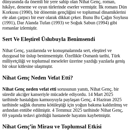
dünyasında da önemli bir yere sahip olan Nihat Genç, roman,
hikâye, deneme ve oyun türlerinde eserler vermiştir. İlk romanı Dün
Korkusu (1990), bir dönemin gençliğini ve toplumsal dinamiklerini
ele alan çarpıcı bir eser olarak dikkat çeker. Bunu Bu Çağın Soylusu
(1991), Dar Alanda Tufan (1993) ve Soğuk Sabun (1994) gibi
romanlar izlemiştir.
Sert Ve Eleştirel Üslubuyla Benimsendi
Nihat Genç, yazılarında ve konuşmalarında sert, eleştirel ve
duygusal bir üslup benimsemiştir. Özellikle Osmanlı tarihi, Türk
milliyetçiliği ve toplumsal meseleler üzerine yazdığı yazılarla geniş
bir okur kitlesine ulaşmıştır.
Nihat Genç Neden Vefat Etti?
Nihat Genç neden vefat etti
sorusunun yanıtı,
Nihat Genç, bir
süredir akciğer kanseriyle mücadele ediyordu. 14 Mart 2025
tarihinde hastalığını kamuoyuyla paylaşan Genç, 4 Haziran 2025
tarihinde sağlık durumu kötüleştiği için yoğun bakıma kaldırılmış ve
ardından entübe edilmiştir. 4 Temmuz 2025 tarihinde Nihat Genç,
69 yaşında tedavi gördüğü hastanede hayatını kaybetmiştir.
Nihat Genç’in Mirası ve Toplumsal Etkisi