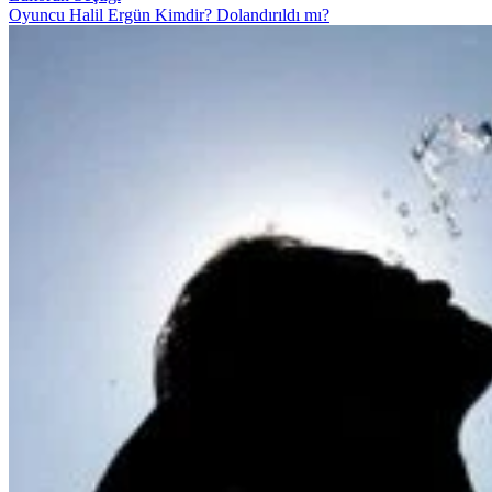
Oyuncu Halil Ergün Kimdir? Dolandırıldı mı?