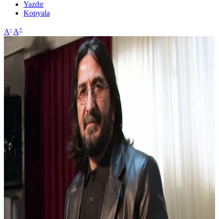
Yazdır
Kopyala
-
+
A
A