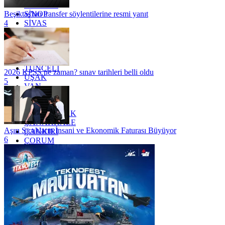
SAMSUN
SİNOP
Beşiktaş'tan transfer söylentilerine resmi yanıt
SİVAS
4
SİİRT
TEKİRDAĞ
TOKAT
TRABZON
TUNCELİ
2026 KPSS ne zaman? sınav tarihleri belli oldu
UŞAK
5
VAN
YALOVA
YOZGAT
ZONGULDAK
ÇANAKKALE
Aşırı Sıcakların İnsani ve Ekonomik Faturası Büyüyor
ÇANKIRI
6
ÇORUM
İSTANBUL
İZMİR
ŞANLIURFA
ŞIRNAK