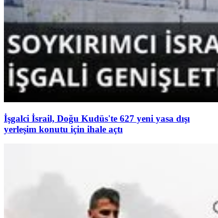
İşgalci İsrail, Doğu Kudüs'te 627 yeni yasa dışı
yerleşim konutu için ihale açtı