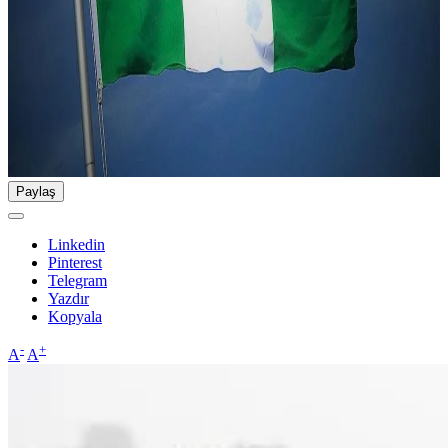
Paylaş
Linkedin
Pinterest
Telegram
Yazdır
Kopyala
-
+
A
A