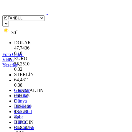
°
30
DOLAR
47,7436
0.18
Foto Galeri
EURO
Video
55,2510
Yazarlar
0.32
STERLİN
64,4811
0.38
GRAM ALTIN
Gündem
6660.55
Politika
0
Dünya
BİST100
Ekonomi
13.779
Otomobil
-14
Spor
BITCOIN
Kültür
64.840,97
Resmi İlan