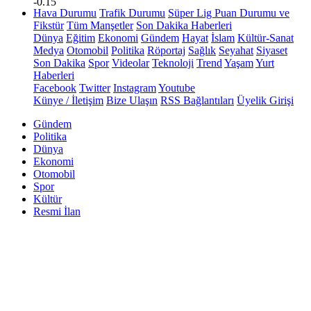
-0.15
Hava Durumu
Trafik Durumu
Süper Lig Puan Durumu ve
Fikstür
Tüm Manşetler
Son Dakika Haberleri
Dünya
Eğitim
Ekonomi
Gündem
Hayat
İslam
Kültür-Sanat
Medya
Otomobil
Politika
Röportaj
Sağlık
Seyahat
Siyaset
Son Dakika
Spor
Videolar
Teknoloji
Trend
Yaşam
Yurt
Haberleri
Facebook
Twitter
Instagram
Youtube
Künye / İletişim
Bize Ulaşın
RSS Bağlantıları
Üyelik Girişi
Gündem
Politika
Dünya
Ekonomi
Otomobil
Spor
Kültür
Resmi İlan