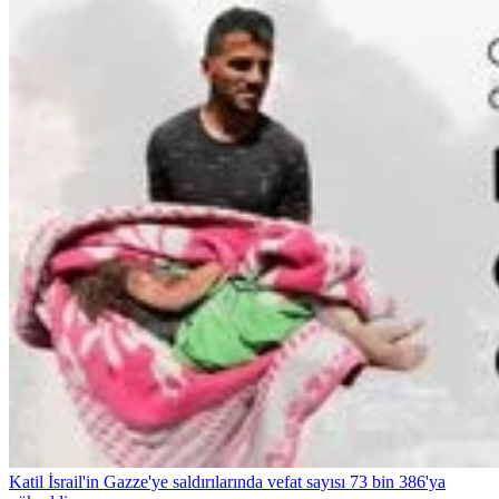
Katil İsrail'in Gazze'ye saldırılarında vefat sayısı 73 bin 386'ya