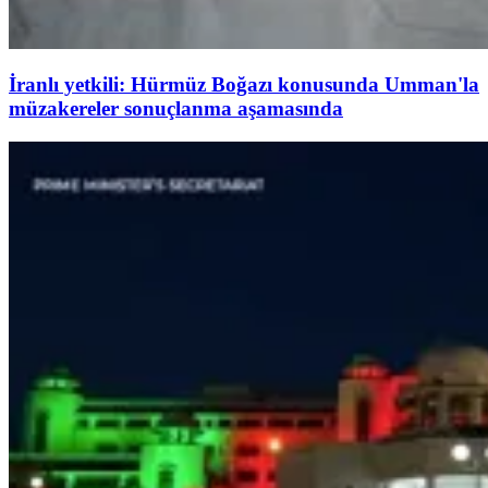
İranlı yetkili: Hürmüz Boğazı konusunda Umman'la
müzakereler sonuçlanma aşamasında