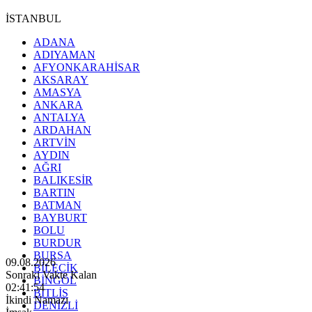
İSTANBUL
ADANA
ADIYAMAN
AFYONKARAHİSAR
AKSARAY
AMASYA
ANKARA
ANTALYA
ARDAHAN
ARTVİN
AYDIN
AĞRI
BALIKESİR
BARTIN
BATMAN
BAYBURT
BOLU
BURDUR
BURSA
09.08.2026
BİLECİK
Sonraki Vakte Kalan
BİNGÖL
02:41:53
BİTLİS
İkindi Namazı
DENİZLİ