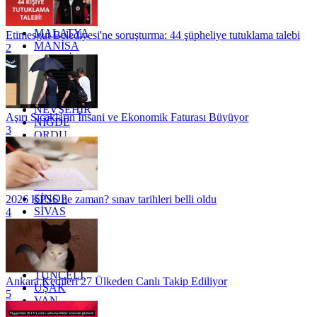
KÜTAHYA
KİLİS
MALATYA
Etimesgut Belediyesi'ne soruşturma: 44 şüpheliye tutuklama talebi
MANİSA
2
MARDİN
MERSİN
MUĞLA
MUŞ
NEVŞEHİR
Aşırı Sıcakların İnsani ve Ekonomik Faturası Büyüyor
NİĞDE
3
ORDU
OSMANİYE
RİZE
SAKARYA
SAMSUN
SİNOP
2026 KPSS ne zaman? sınav tarihleri belli oldu
SİVAS
4
SİİRT
TEKİRDAĞ
TOKAT
TRABZON
TUNCELİ
Ankara Kedileri 27 Ülkeden Canlı Takip Ediliyor
UŞAK
5
VAN
YALOVA