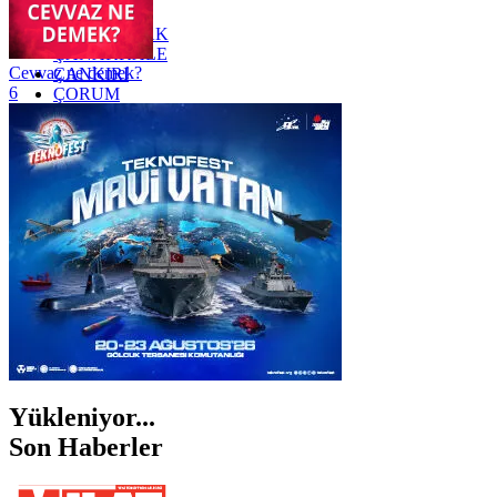
YOZGAT
ZONGULDAK
ÇANAKKALE
Cevvaz ne demek?
ÇANKIRI
6
ÇORUM
İSTANBUL
İZMİR
ŞANLIURFA
ŞIRNAK
Yükleniyor...
Son Haberler