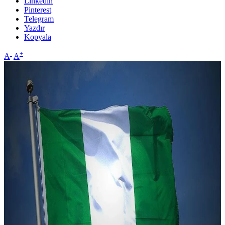
Linkedin
Pinterest
Telegram
Yazdır
Kopyala
-
+
A
A