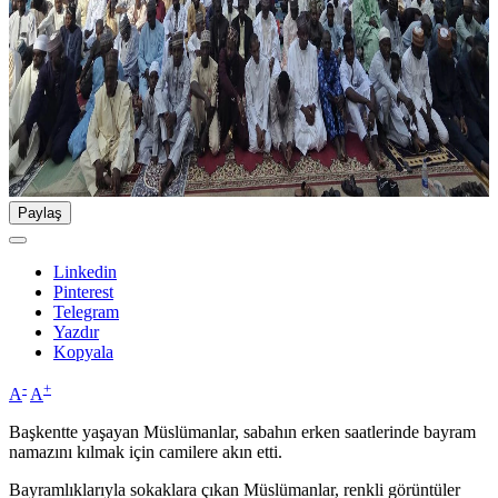
Paylaş
Linkedin
Pinterest
Telegram
Yazdır
Kopyala
-
+
A
A
Başkentte yaşayan Müslümanlar, sabahın erken saatlerinde bayram
namazını kılmak için camilere akın etti.
Bayramlıklarıyla sokaklara çıkan Müslümanlar, renkli görüntüler