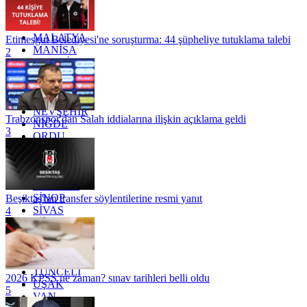
KONYA
KÜTAHYA
KİLİS
MALATYA
Etimesgut Belediyesi'ne soruşturma: 44 şüpheliye tutuklama talebi
MANİSA
2
MARDİN
MERSİN
MUĞLA
MUŞ
NEVŞEHİR
Trabzonspor'dan Salah iddialarına ilişkin açıklama geldi
NİĞDE
3
ORDU
OSMANİYE
RİZE
SAKARYA
SAMSUN
SİNOP
Beşiktaş'tan transfer söylentilerine resmi yanıt
SİVAS
4
SİİRT
TEKİRDAĞ
TOKAT
TRABZON
TUNCELİ
2026 KPSS ne zaman? sınav tarihleri belli oldu
UŞAK
5
VAN