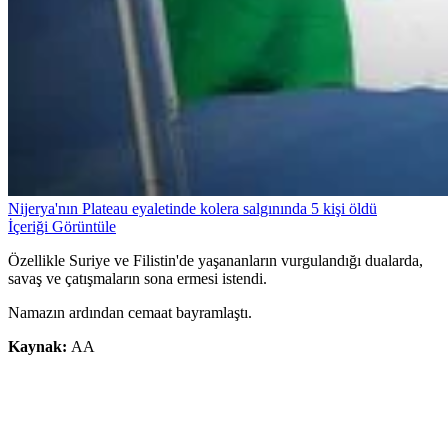
Nijerya'nın Plateau eyaletinde kolera salgınında 5 kişi öldü
İçeriği Görüntüle
Özellikle Suriye ve Filistin'de yaşananların vurgulandığı dualarda,
savaş ve çatışmaların sona ermesi istendi.
Namazın ardından cemaat bayramlaştı.
Kaynak:
AA