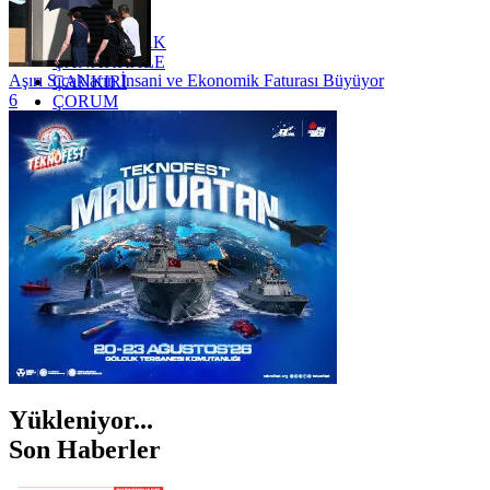
YALOVA
YOZGAT
ZONGULDAK
ÇANAKKALE
Aşırı Sıcakların İnsani ve Ekonomik Faturası Büyüyor
ÇANKIRI
6
ÇORUM
İSTANBUL
İZMİR
ŞANLIURFA
ŞIRNAK
Yükleniyor...
Son Haberler