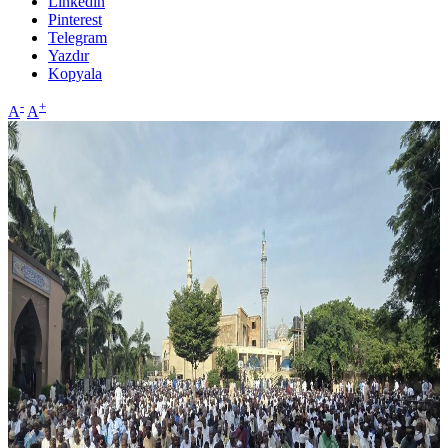
Linkedin
Pinterest
Telegram
Yazdır
Kopyala
-
+
A
A