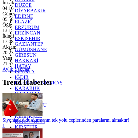
İmsak
DÜZCE
04:16
DİYARBAKIR
Güneş
EDİRNE
05:58
ELAZIĞ
Öğle
ERZURUM
13:15
ERZİNCAN
İkindi
ESKİŞEHİR
17:08
GAZİANTEP
Akşam
GÜMÜŞHANE
20:23
GİRESUN
Yatsı
HAKKARİ
21:57
HATAY
Aylık Vakitler
ISPARTA
IĞDIR
Trend Haberler
KAHRAMANMARAŞ
KARABÜK
KARAMAN
KARS
KASTAMONU
KAYSERİ
KIRIKKALE
Siyonistleri durdurmanın tek yolu ceplerinden paralarını almaktır!
KIRKLARELİ
1
KIRŞEHİR
KOCAELİ