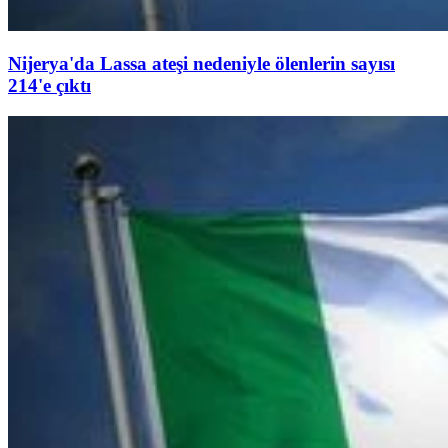
Nijerya'da Lassa ateşi nedeniyle ölenlerin sayısı
214'e çıktı