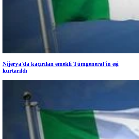
Nijerya'da kaçırılan emekli Tümgeneral'in eşi
kurtarıldı