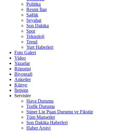
Politika
Resmi İlan
Sağlık
Seyahat
Son Dakika
Spor
Teknoloji
Trend
Yurt Haberleri
Foto Galeri
Video
Yazarlar
Röportaj
Biyografi
Anketler
Künye
İletişim
Servisler
Hava Durumu
Trafik Durumu
Süper Lig Puan Durumu ve Fikstür
Tüm Manşetler
Son Dakika Haberleri
Haber Arşivi