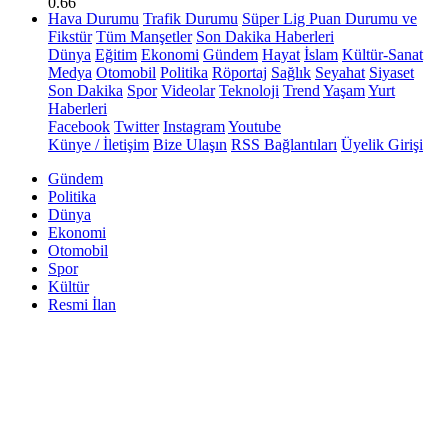
0.66
Hava Durumu
Trafik Durumu
Süper Lig Puan Durumu ve
Fikstür
Tüm Manşetler
Son Dakika Haberleri
Dünya
Eğitim
Ekonomi
Gündem
Hayat
İslam
Kültür-Sanat
Medya
Otomobil
Politika
Röportaj
Sağlık
Seyahat
Siyaset
Son Dakika
Spor
Videolar
Teknoloji
Trend
Yaşam
Yurt
Haberleri
Facebook
Twitter
Instagram
Youtube
Künye / İletişim
Bize Ulaşın
RSS Bağlantıları
Üyelik Girişi
Gündem
Politika
Dünya
Ekonomi
Otomobil
Spor
Kültür
Resmi İlan