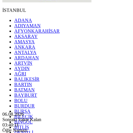
İSTANBUL
ADANA
ADIYAMAN
AFYONKARAHİSAR
AKSARAY
AMASYA
ANKARA
ANTALYA
ARDAHAN
ARTVİN
AYDIN
AĞRI
BALIKESİR
BARTIN
BATMAN
BAYBURT
BOLU
BURDUR
BURSA
06.08.2026
BİLECİK
Sonraki Vakte Kalan
BİNGÖL
03:40:09
BİTLİS
Öğle Namazı
DENİZLİ