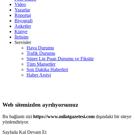
Video
Yazarlar
Röportaj
Biyografi
Anketler
Künye
İletişim
Servisler
Hava Durumu
Trafik Durumu
Süper Lig Puan Durumu ve Fikstür
Tüm Manşetler
Son Dakika Haberleri
Haber Arşivi
Web sitemizden ayrılıyorsunuz
Bu bağlantı sizi
https://www.milatgazetesi.com
dışındaki bir siteye
yönlendiriyor.
Sayfada Kal
Devam Et