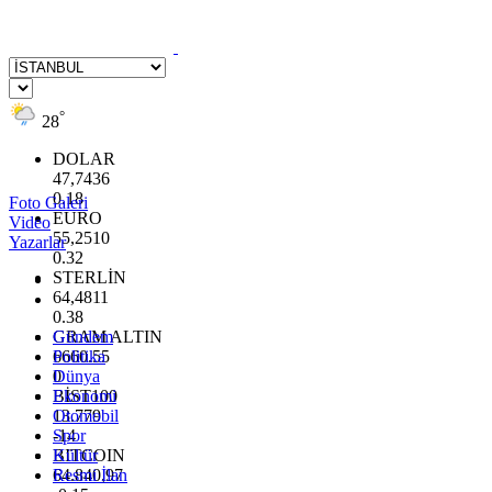
°
28
DOLAR
47,7436
0.18
Foto Galeri
EURO
Video
55,2510
Yazarlar
0.32
STERLİN
64,4811
0.38
GRAM ALTIN
Gündem
6660.55
Politika
0
Dünya
BİST100
Ekonomi
13.779
Otomobil
-14
Spor
BITCOIN
Kültür
64.840,97
Resmi İlan