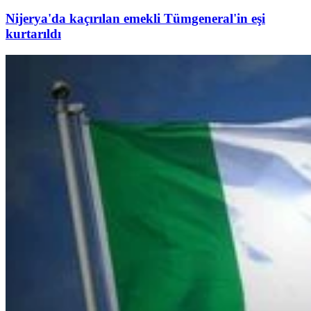
Nijerya'da kaçırılan emekli Tümgeneral'in eşi
kurtarıldı