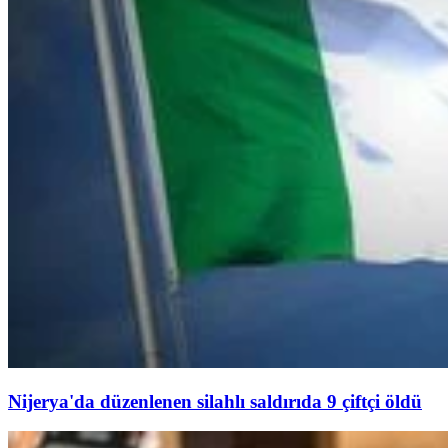
Nijerya'da düzenlenen silahlı saldırıda 9 çiftçi öldü