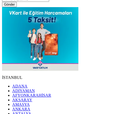
Gönder
İSTANBUL
ADANA
ADIYAMAN
AFYONKARAHİSAR
AKSARAY
AMASYA
ANKARA
ANTALYA