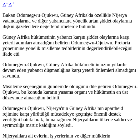
-
+
A
A
Bakan Odumegwu-Ojukwu, Güney Afrika'da özellikle Nijerya
vatandaşlarına ve diğer yabancılara yönelik artan şiddet olaylarına
ilişkin gazetecilere değerlendirmelerde bulundu.
Güney Afrika hükümetinin yabancı karşıtı şiddet olaylarına karşı
yeterli adımları atmadığını belirten Odumegwu-Ojukwu, Pretoria
yönetimine yönelik misilleme tedbirlerinin değerlendirilebileceğini
ifade etti.
Odumegwu-Ojukwu, Güney Afrika hükümetinin uzun yıllardır
devam eden yabancı düşmanlığına karşı yeterli önlemleri almadığını
savundu.
Misilleme seçeneğinin gündemde olduğunu dile getiren Odumegwu-
Ojukwu, bu konuda kararın yasama organı ve hükümetin en üst
düzeyinde alınacağını belirtti.
Odumegwu-Ojukwu, Nijerya'nın Güney Afrika'nın apartheid
rejimine karşı yürüttüğü mücadeleye geçmişte önemli destek
verdiğini hatırlatarak, buna rağmen Nijeryalıların ülkede saldırı ve
ayrımcılığa maruz kaldığını söyledi.
Nijeryalılara ait evlerin, iş yerlerinin ve diğer mülklerin