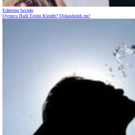
Editörün Seçtiği
Oyuncu Halil Ergün Kimdir? Dolandırıldı mı?