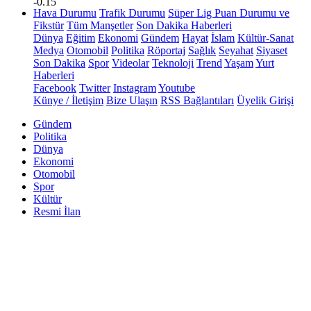
-0.15
Hava Durumu
Trafik Durumu
Süper Lig Puan Durumu ve
Fikstür
Tüm Manşetler
Son Dakika Haberleri
Dünya
Eğitim
Ekonomi
Gündem
Hayat
İslam
Kültür-Sanat
Medya
Otomobil
Politika
Röportaj
Sağlık
Seyahat
Siyaset
Son Dakika
Spor
Videolar
Teknoloji
Trend
Yaşam
Yurt
Haberleri
Facebook
Twitter
Instagram
Youtube
Künye / İletişim
Bize Ulaşın
RSS Bağlantıları
Üyelik Girişi
Gündem
Politika
Dünya
Ekonomi
Otomobil
Spor
Kültür
Resmi İlan