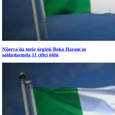
Nijerya'da terör örgütü Boko Haram'ın
saldırılarında 11 çiftçi öldü