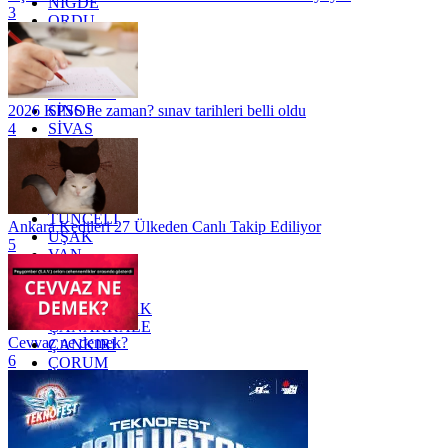
NİĞDE
3
ORDU
OSMANİYE
RİZE
SAKARYA
SAMSUN
SİNOP
2026 KPSS ne zaman? sınav tarihleri belli oldu
SİVAS
4
SİİRT
TEKİRDAĞ
TOKAT
TRABZON
TUNCELİ
Ankara Kedileri 27 Ülkeden Canlı Takip Ediliyor
UŞAK
5
VAN
YALOVA
YOZGAT
ZONGULDAK
ÇANAKKALE
Cevvaz ne demek?
ÇANKIRI
6
ÇORUM
İSTANBUL
İZMİR
ŞANLIURFA
ŞIRNAK