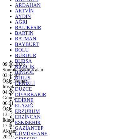
ARDAHAN
ARTVİN
AYDIN
AĞRI
BALIKESİR
BARTIN
BATMAN
BAYBURT
BOLU
BURDUR
BURSA
09.08.2026
BİLECİK
Sonraki Vakte Kalan
BİNGÖL
03:44:40
BİTLİS
Öğle Namazı
DENİZLİ
İmsak
DÜZCE
04:20
DİYARBAKIR
Güneş
EDİRNE
06:01
ELAZIĞ
Öğle
ERZURUM
13:15
ERZİNCAN
İkindi
ESKİŞEHİR
17:06
GAZİANTEP
Akşam
GÜMÜŞHANE
20:19