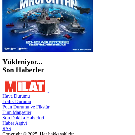
Yükleniyor...
Son Haberler
Hava Durumu
Trafik Durumu
Puan Durumu ve Fikstür
Tüm Manşetler
Son Dakika Haberleri
Haber Arşivi
RSS
Copyright © 2025. Her hakkı saklıdır.