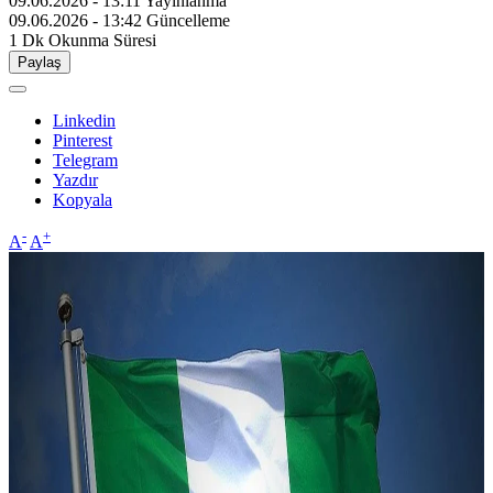
09.06.2026 - 13:11
Yayınlanma
09.06.2026 - 13:42
Güncelleme
1 Dk
Okunma Süresi
Paylaş
Linkedin
Pinterest
Telegram
Yazdır
Kopyala
-
+
A
A