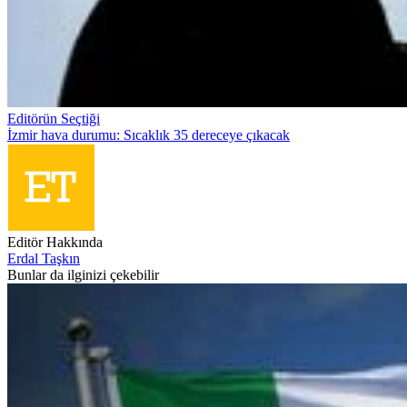
Editörün Seçtiği
İzmir hava durumu: Sıcaklık 35 dereceye çıkacak
Editör Hakkında
Erdal Taşkın
Bunlar da ilginizi çekebilir