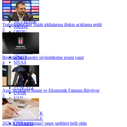
MARDİN
MERSİN
MUĞLA
MUŞ
NEVŞEHİR
Trabzonspor'dan Salah iddialarına ilişkin açıklama geldi
NİĞDE
3
ORDU
OSMANİYE
RİZE
SAKARYA
SAMSUN
SİNOP
Beşiktaş'tan transfer söylentilerine resmi yanıt
SİVAS
4
SİİRT
TEKİRDAĞ
TOKAT
TRABZON
TUNCELİ
Aşırı Sıcakların İnsani ve Ekonomik Faturası Büyüyor
UŞAK
5
VAN
YALOVA
YOZGAT
ZONGULDAK
ÇANAKKALE
2026 KPSS ne zaman? sınav tarihleri belli oldu
ÇANKIRI