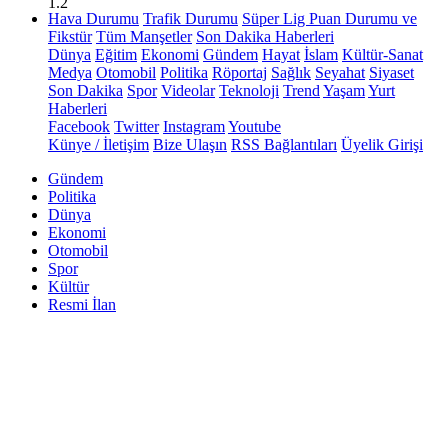
1.2
Hava Durumu
Trafik Durumu
Süper Lig Puan Durumu ve
Fikstür
Tüm Manşetler
Son Dakika Haberleri
Dünya
Eğitim
Ekonomi
Gündem
Hayat
İslam
Kültür-Sanat
Medya
Otomobil
Politika
Röportaj
Sağlık
Seyahat
Siyaset
Son Dakika
Spor
Videolar
Teknoloji
Trend
Yaşam
Yurt
Haberleri
Facebook
Twitter
Instagram
Youtube
Künye / İletişim
Bize Ulaşın
RSS Bağlantıları
Üyelik Girişi
Gündem
Politika
Dünya
Ekonomi
Otomobil
Spor
Kültür
Resmi İlan