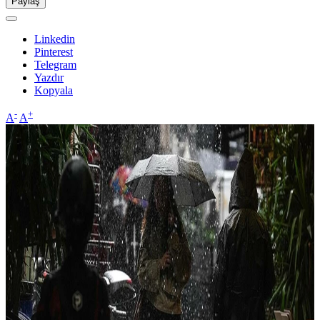
Paylaş
Linkedin
Pinterest
Telegram
Yazdır
Kopyala
-
+
A
A