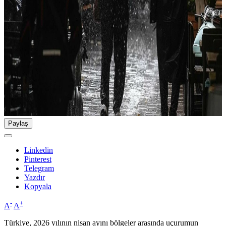
Paylaş
Linkedin
Pinterest
Telegram
Yazdır
Kopyala
-
+
A
A
Türkiye, 2026 yılının nisan ayını bölgeler arasında uçurumun