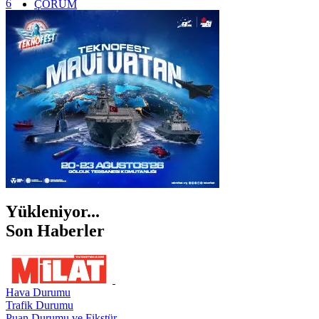
6
ÇORUM
İSTANBUL
İZMİR
ŞANLIURFA
ŞIRNAK
Yükleniyor...
Son Haberler
Hava Durumu
Trafik Durumu
Puan Durumu ve Fikstür