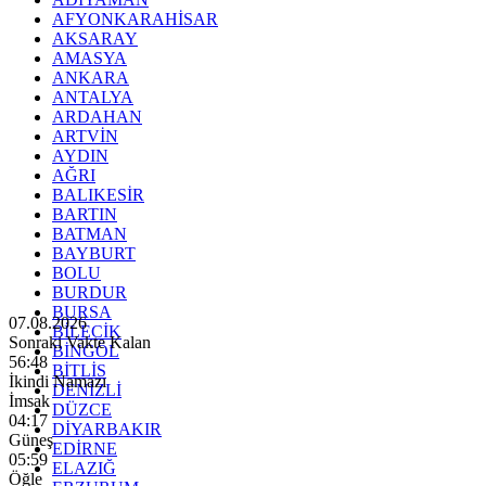
AFYONKARAHİSAR
AKSARAY
AMASYA
ANKARA
ANTALYA
ARDAHAN
ARTVİN
AYDIN
AĞRI
BALIKESİR
BARTIN
BATMAN
BAYBURT
BOLU
BURDUR
BURSA
07.08.2026
BİLECİK
Sonraki Vakte Kalan
BİNGÖL
56:46
BİTLİS
İkindi Namazı
DENİZLİ
İmsak
DÜZCE
04:17
DİYARBAKIR
Güneş
EDİRNE
05:59
ELAZIĞ
Öğle