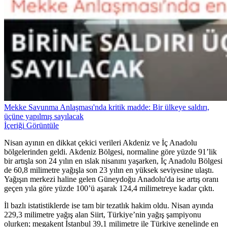
Mekke Savunma Anlaşması'nda kritik madde: Bir ülkeye saldırı,
üçüne yapılmış sayılacak
İçeriği Görüntüle
Nisan ayının en dikkat çekici verileri Akdeniz ve İç Anadolu
bölgelerinden geldi. Akdeniz Bölgesi, normaline göre yüzde 91’lik
bir artışla son 24 yılın en ıslak nisanını yaşarken, İç Anadolu Bölgesi
de 60,8 milimetre yağışla son 23 yılın en yüksek seviyesine ulaştı.
Yağışın merkezi haline gelen Güneydoğu Anadolu'da ise artış oranı
geçen yıla göre yüzde 100’ü aşarak 124,4 milimetreye kadar çıktı.
İl bazlı istatistiklerde ise tam bir tezatlık hakim oldu. Nisan ayında
229,3 milimetre yağış alan Siirt, Türkiye’nin yağış şampiyonu
olurken; megakent İstanbul 39,1 milimetre ile Türkiye genelinde en