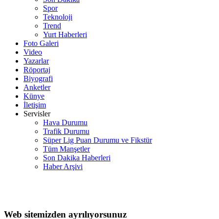
Spor
Teknoloji
Trend
Yurt Haberleri
Foto Galeri
Video
Yazarlar
Röportaj
Biyografi
Anketler
Künye
İletişim
Servisler
Hava Durumu
Trafik Durumu
Süper Lig Puan Durumu ve Fikstür
Tüm Manşetler
Son Dakika Haberleri
Haber Arşivi
Web sitemizden ayrılıyorsunuz