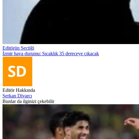
Editörün Seçtiği
İzmir hava durumu: Sıcaklık 35 dereceye çıkacak
Editör Hakkında
Serkan Divarcı
Bunlar da ilginizi çekebilir