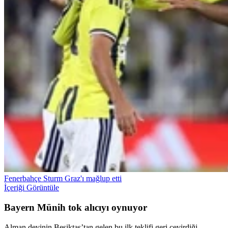
Fenerbahçe Sturm Graz'ı mağlup etti
İçeriği Görüntüle
Bayern Münih tok alıcıyı oynuyor
Alman devinin Beşiktaş’tan gelen bu ilk teklifi geri çevirdiği