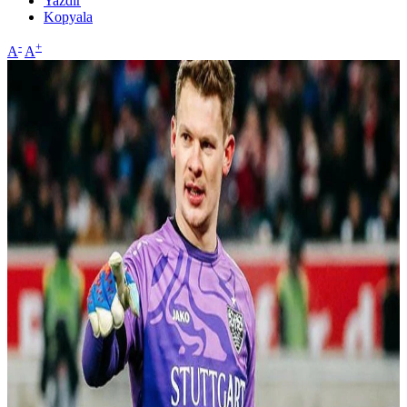
Yazdır
Kopyala
-
+
A
A