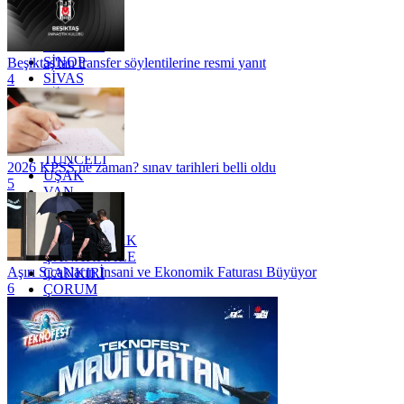
RİZE
SAKARYA
SAMSUN
SİNOP
Beşiktaş'tan transfer söylentilerine resmi yanıt
SİVAS
4
SİİRT
TEKİRDAĞ
TOKAT
TRABZON
TUNCELİ
2026 KPSS ne zaman? sınav tarihleri belli oldu
UŞAK
5
VAN
YALOVA
YOZGAT
ZONGULDAK
ÇANAKKALE
Aşırı Sıcakların İnsani ve Ekonomik Faturası Büyüyor
ÇANKIRI
6
ÇORUM
İSTANBUL
İZMİR
ŞANLIURFA
ŞIRNAK