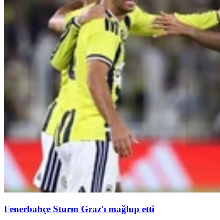
Fenerbahçe Sturm Graz'ı mağlup etti