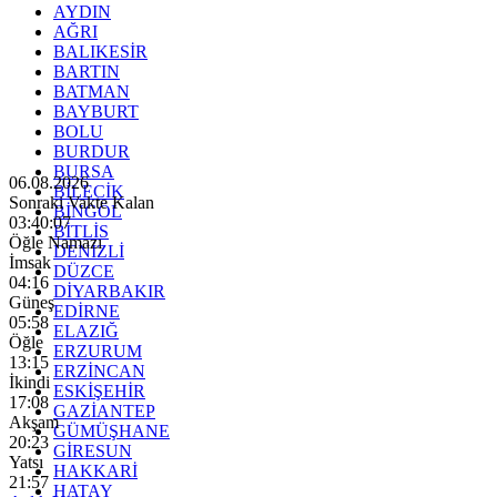
AYDIN
AĞRI
BALIKESİR
BARTIN
BATMAN
BAYBURT
BOLU
BURDUR
BURSA
06.08.2026
BİLECİK
Sonraki Vakte Kalan
BİNGÖL
03:40:05
BİTLİS
Öğle Namazı
DENİZLİ
İmsak
DÜZCE
04:16
DİYARBAKIR
Güneş
EDİRNE
05:58
ELAZIĞ
Öğle
ERZURUM
13:15
ERZİNCAN
İkindi
ESKİŞEHİR
17:08
GAZİANTEP
Akşam
GÜMÜŞHANE
20:23
GİRESUN
Yatsı
HAKKARİ
21:57
HATAY