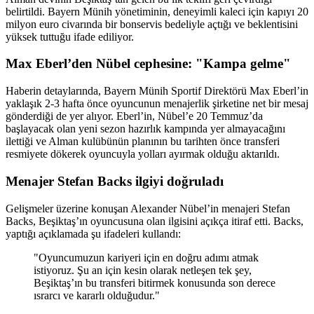
belirtildi. Bayern Münih yönetiminin, deneyimli kaleci için kapıyı 20
milyon euro civarında bir bonservis bedeliyle açtığı ve beklentisini
yüksek tuttuğu ifade ediliyor.
Max Eberl’den Nübel cephesine: "Kampa gelme"
Haberin detaylarında, Bayern Münih Sportif Direktörü Max Eberl’in
yaklaşık 2-3 hafta önce oyuncunun menajerlik şirketine net bir mesaj
gönderdiği de yer alıyor. Eberl’in, Nübel’e 20 Temmuz’da
başlayacak olan yeni sezon hazırlık kampında yer almayacağını
ilettiği ve Alman kulübünün planının bu tarihten önce transferi
resmiyete dökerek oyuncuyla yolları ayırmak olduğu aktarıldı.
Menajer Stefan Backs ilgiyi doğruladı
Gelişmeler üzerine konuşan Alexander Nübel’in menajeri Stefan
Backs, Beşiktaş’ın oyuncusuna olan ilgisini açıkça itiraf etti. Backs,
yaptığı açıklamada şu ifadeleri kullandı:
"Oyuncumuzun kariyeri için en doğru adımı atmak
istiyoruz. Şu an için kesin olarak netleşen tek şey,
Beşiktaş’ın bu transferi bitirmek konusunda son derece
ısrarcı ve kararlı olduğudur."