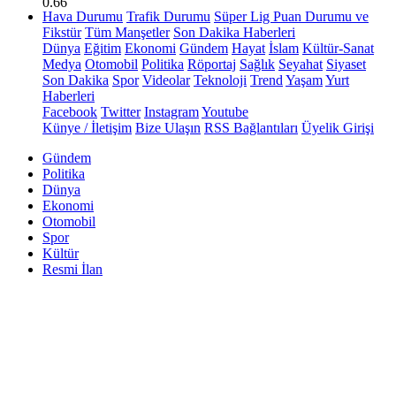
0.66
Hava Durumu
Trafik Durumu
Süper Lig Puan Durumu ve
Fikstür
Tüm Manşetler
Son Dakika Haberleri
Dünya
Eğitim
Ekonomi
Gündem
Hayat
İslam
Kültür-Sanat
Medya
Otomobil
Politika
Röportaj
Sağlık
Seyahat
Siyaset
Son Dakika
Spor
Videolar
Teknoloji
Trend
Yaşam
Yurt
Haberleri
Facebook
Twitter
Instagram
Youtube
Künye / İletişim
Bize Ulaşın
RSS Bağlantıları
Üyelik Girişi
Gündem
Politika
Dünya
Ekonomi
Otomobil
Spor
Kültür
Resmi İlan