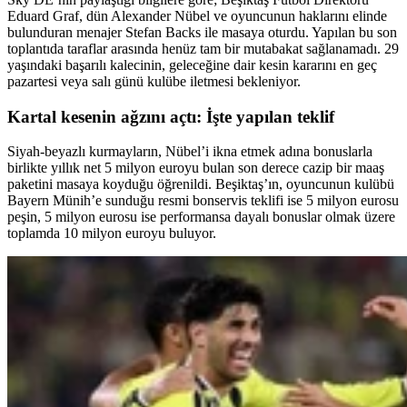
Eduard Graf, dün Alexander Nübel ve oyuncunun haklarını elinde
bulunduran menajer Stefan Backs ile masaya oturdu. Yapılan bu son
toplantıda taraflar arasında henüz tam bir mutabakat sağlanamadı. 29
yaşındaki başarılı kalecinin, geleceğine dair kesin kararını en geç
pazartesi veya salı günü kulübe iletmesi bekleniyor.
Kartal kesenin ağzını açtı: İşte yapılan teklif
Siyah-beyazlı kurmayların, Nübel’i ikna etmek adına bonuslarla
birlikte yıllık net 5 milyon euroyu bulan son derece cazip bir maaş
paketini masaya koyduğu öğrenildi. Beşiktaş’ın, oyuncunun kulübü
Bayern Münih’e sunduğu resmi bonservis teklifi ise 5 milyon eurosu
peşin, 5 milyon eurosu ise performansa dayalı bonuslar olmak üzere
toplamda 10 milyon euroyu buluyor.