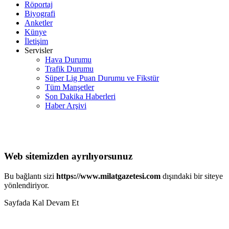
Röportaj
Biyografi
Anketler
Künye
İletişim
Servisler
Hava Durumu
Trafik Durumu
Süper Lig Puan Durumu ve Fikstür
Tüm Manşetler
Son Dakika Haberleri
Haber Arşivi
Web sitemizden ayrılıyorsunuz
Bu bağlantı sizi
https://www.milatgazetesi.com
dışındaki bir siteye
yönlendiriyor.
Sayfada Kal
Devam Et