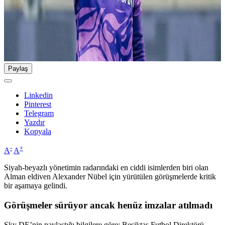
Paylaş
Linkedin
Pinterest
Telegram
Yazdır
Kopyala
-
+
A
A
Siyah-beyazlı yönetimin radarındaki en ciddi isimlerden biri olan
Alman eldiven Alexander Nübel için yürütülen görüşmelerde kritik
bir aşamaya gelindi.
Görüşmeler sürüyor ancak henüz imzalar atılmadı
Sky DE’nin paylaştığı bilgilere göre; Beşiktaş Futbol Direktörü