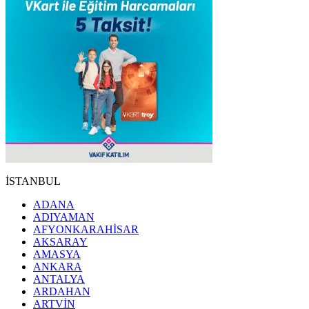
İSTANBUL
ADANA
ADIYAMAN
AFYONKARAHİSAR
AKSARAY
AMASYA
ANKARA
ANTALYA
ARDAHAN
ARTVİN