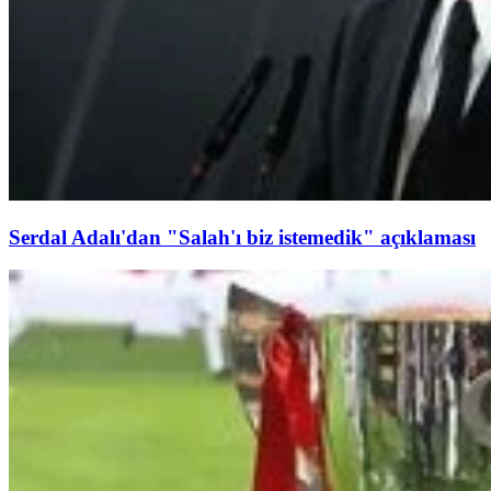
Serdal Adalı'dan "Salah'ı biz istemedik" açıklaması