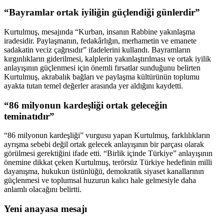
“Bayramlar ortak iyiliğin güçlendiği günlerdir”
Kurtulmuş, mesajında “Kurban, insanın Rabbine yakınlaşma
iradesidir. Paylaşmanın, fedakârlığın, merhametin ve emanete
sadakatin veciz çağrısıdır” ifadelerini kullandı. Bayramların
kırgınlıkların giderilmesi, kalplerin yakınlaştırılması ve ortak iyilik
anlayışının güçlenmesi için önemli fırsatlar sunduğunu belirten
Kurtulmuş, akrabalık bağları ve paylaşma kültürünün toplumu
ayakta tutan temel değerler arasında yer aldığını kaydetti.
“86 milyonun kardeşliği ortak geleceğin
teminatıdır”
“86 milyonun kardeşliği” vurgusu yapan Kurtulmuş, farklılıkların
ayrışma sebebi değil ortak gelecek anlayışının bir parçası olarak
görülmesi gerektiğini ifade etti. “Birlik içinde Türkiye” anlayışının
önemine dikkat çeken Kurtulmuş, terörsüz Türkiye hedefinin milli
dayanışma, hukukun üstünlüğü, demokratik siyaset kanallarının
güçlenmesi ve toplumsal huzurun kalıcı hale gelmesiyle daha
anlamlı olacağını belirtti.
Yeni anayasa mesajı