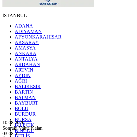
İSTANBUL
ADANA
ADIYAMAN
AFYONKARAHİSAR
AKSARAY
AMASYA
ANKARA
ANTALYA
ARDAHAN
ARTVİN
AYDIN
AĞRI
BALIKESİR
BARTIN
BATMAN
BAYBURT
BOLU
BURDUR
BURSA
10.08.2026
BİLECİK
Sonraki Vakte Kalan
BİNGÖL
03:08:53
BİTLİS