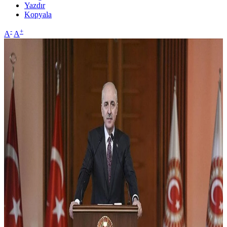
Yazdır
Kopyala
-
+
A
A