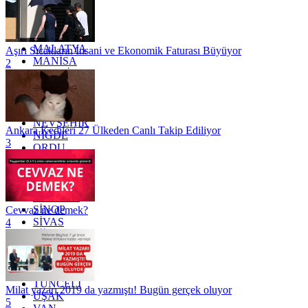
KONYA
KÜTAHYA
KİLİS
MALATYA
Aşırı Sıcakların İnsani ve Ekonomik Faturası Büyüyor
MANİSA
2
MARDİN
MERSİN
MUĞLA
MUŞ
NEVŞEHİR
Ankara Kedileri 27 Ülkeden Canlı Takip Ediliyor
NİĞDE
3
ORDU
OSMANİYE
RİZE
SAKARYA
SAMSUN
SİNOP
Cevvaz ne demek?
SİVAS
4
SİİRT
TEKİRDAĞ
TOKAT
TRABZON
TUNCELİ
Milat yazarı 2019 da yazmıştı! Bugün gerçek oluyor
UŞAK
5