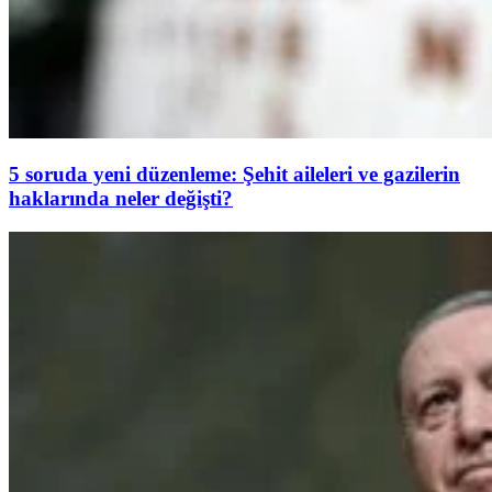
5 soruda yeni düzenleme: Şehit aileleri ve gazilerin
haklarında neler değişti?