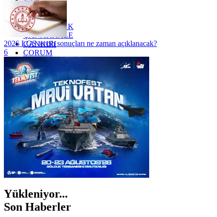
VAN
YALOVA
YOZGAT
ZONGULDAK
ÇANAKKALE
2026 LGS tercih sonuçları ne zaman açıklanacak?
ÇANKIRI
6
ÇORUM
İSTANBUL
İZMİR
ŞANLIURFA
ŞIRNAK
Yükleniyor...
Son Haberler