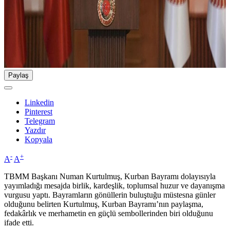
Paylaş
Linkedin
Pinterest
Telegram
Yazdır
Kopyala
-
+
A
A
TBMM Başkanı Numan Kurtulmuş, Kurban Bayramı dolayısıyla
yayımladığı mesajda birlik, kardeşlik, toplumsal huzur ve dayanışma
vurgusu yaptı. Bayramların gönüllerin buluştuğu müstesna günler
olduğunu belirten Kurtulmuş, Kurban Bayramı’nın paylaşma,
fedakârlık ve merhametin en güçlü sembollerinden biri olduğunu
ifade etti.