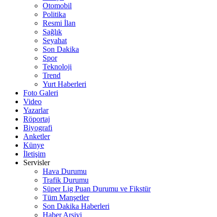
Otomobil
Politika
Resmi İlan
Sağlık
Seyahat
Son Dakika
Spor
Teknoloji
Trend
Yurt Haberleri
Foto Galeri
Video
Yazarlar
Röportaj
Biyografi
Anketler
Künye
İletişim
Servisler
Hava Durumu
Trafik Durumu
Süper Lig Puan Durumu ve Fikstür
Tüm Manşetler
Son Dakika Haberleri
Haber Arşivi