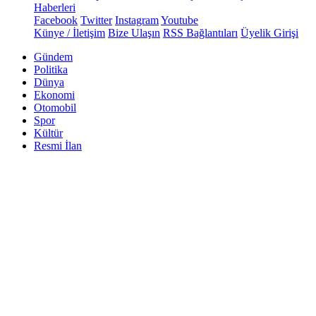
Haberleri
Facebook
Twitter
Instagram
Youtube
Künye / İletişim
Bize Ulaşın
RSS Bağlantıları
Üyelik Girişi
Gündem
Politika
Dünya
Ekonomi
Otomobil
Spor
Kültür
Resmi İlan