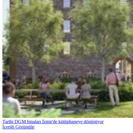
Tarihi DGM binaları İzmir'de kütüphaneye dönüşüyor
İçeriği Görüntüle