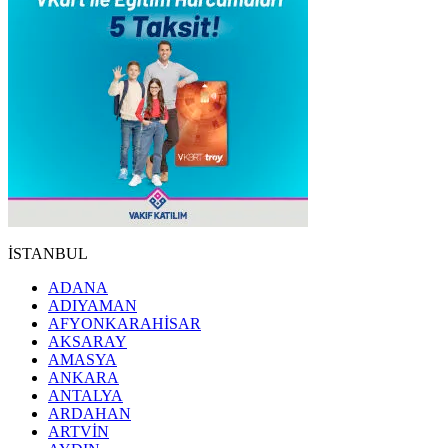
İSTANBUL
ADANA
ADIYAMAN
AFYONKARAHİSAR
AKSARAY
AMASYA
ANKARA
ANTALYA
ARDAHAN
ARTVİN