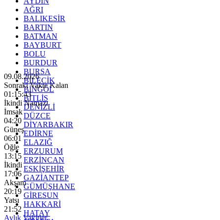
AYDIN
AĞRI
BALIKESİR
BARTIN
BATMAN
BAYBURT
BOLU
BURDUR
BURSA
09.08.2026
BİLECİK
Sonraki Vakte Kalan
BİNGÖL
01:15:41
BİTLİS
İkindi Namazı
DENİZLİ
İmsak
DÜZCE
04:20
DİYARBAKIR
Güneş
EDİRNE
06:01
ELAZIĞ
Öğle
ERZURUM
13:15
ERZİNCAN
İkindi
ESKİŞEHİR
17:06
GAZİANTEP
Akşam
GÜMÜŞHANE
20:19
GİRESUN
Yatsı
HAKKARİ
21:52
HATAY
Aylık Vakitler