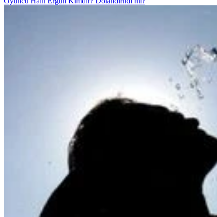
Oyuncu Halil Ergün Kimdir? Dolandırıldı mı?