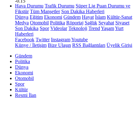
-0.15
Hava Durumu
Trafik Durumu
Süper Lig Puan Durumu ve
Fikstür
Tüm Manşetler
Son Dakika Haberleri
Dünya
Eğitim
Ekonomi
Gündem
Hayat
İslam
Kültür-Sanat
Medya
Otomobil
Politika
Röportaj
Sağlık
Seyahat
Siyaset
Son Dakika
Spor
Videolar
Teknoloji
Trend
Yaşam
Yurt
Haberleri
Facebook
Twitter
Instagram
Youtube
Künye / İletişim
Bize Ulaşın
RSS Bağlantıları
Üyelik Girişi
Gündem
Politika
Dünya
Ekonomi
Otomobil
Spor
Kültür
Resmi İlan