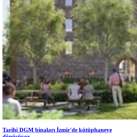
Tarihi DGM binaları İzmir'de kütüphaneye
dönüşüyor