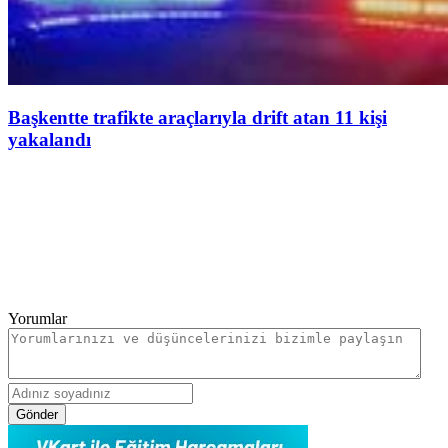
Başkentte trafikte araçlarıyla drift atan 11 kişi
yakalandı
Yorumlar
Gönder