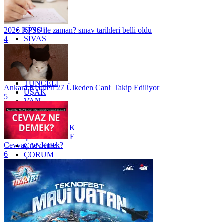
RİZE
SAKARYA
SAMSUN
SİNOP
2026 KPSS ne zaman? sınav tarihleri belli oldu
SİVAS
4
SİİRT
TEKİRDAĞ
TOKAT
TRABZON
TUNCELİ
Ankara Kedileri 27 Ülkeden Canlı Takip Ediliyor
UŞAK
5
VAN
YALOVA
YOZGAT
ZONGULDAK
ÇANAKKALE
Cevvaz ne demek?
ÇANKIRI
6
ÇORUM
İSTANBUL
İZMİR
ŞANLIURFA
ŞIRNAK