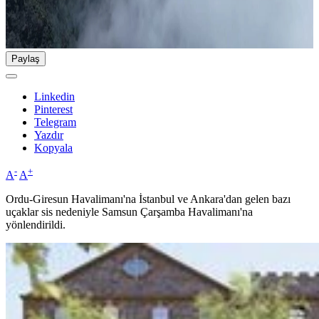
Paylaş
Linkedin
Pinterest
Telegram
Yazdır
Kopyala
-
+
A
A
Ordu-Giresun Havalimanı'na İstanbul ve Ankara'dan gelen bazı
uçaklar sis nedeniyle Samsun Çarşamba Havalimanı'na
yönlendirildi.