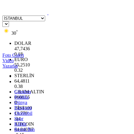
°
30
DOLAR
47,7436
0.18
Foto Galeri
EURO
Video
55,2510
Yazarlar
0.32
STERLİN
64,4811
0.38
GRAM ALTIN
Gündem
6660.55
Politika
0
Dünya
BİST100
Ekonomi
13.779
Otomobil
-14
Spor
BITCOIN
Kültür
64.840,97
Resmi İlan