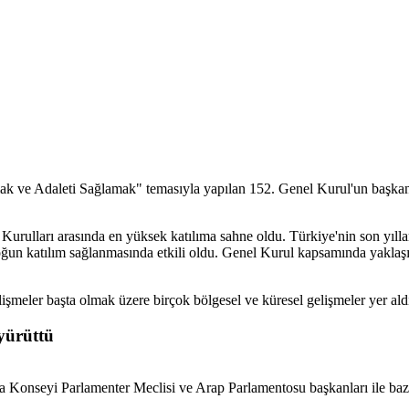
mak ve Adaleti Sağlamak" temasıyla yapılan 152. Genel Kurul'un baş
urulları arasında en yüksek katılıma sahne oldu. Türkiye'nin son yılla
ya yoğun katılım sağlanmasında etkili oldu. Genel Kurul kapsamında yakla
meler başta olmak üzere birçok bölgesel ve küresel gelişmeler yer ald
yürüttü
eyi Parlamenter Meclisi ve Arap Parlamentosu başkanları ile bazı u