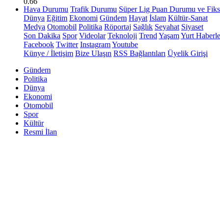
0.66
Hava Durumu
Trafik Durumu
Süper Lig Puan Durumu ve Fiks
Dünya
Eğitim
Ekonomi
Gündem
Hayat
İslam
Kültür-Sanat
Medya
Otomobil
Politika
Röportaj
Sağlık
Seyahat
Siyaset
Son Dakika
Spor
Videolar
Teknoloji
Trend
Yaşam
Yurt Haberle
Facebook
Twitter
Instagram
Youtube
Künye / İletişim
Bize Ulaşın
RSS Bağlantıları
Üyelik Girişi
Gündem
Politika
Dünya
Ekonomi
Otomobil
Spor
Kültür
Resmi İlan