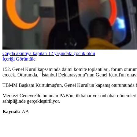
Çayda akıntıya kapılan 12 yaşındaki çocuk öldü
İçeriği Görüntüle
152. Genel Kurul kapsamında daimi komite toplantıları, forum oturum
erecek. Oturumda, "İstanbul Deklarasyonu"nun Genel Kurul'un onayı
TBMM Başkanı Kurtulmuş'un, Genel Kurul'un kapanış oturumunda b
Merkezi Cenevre'de bulunan PAB'ın, ilkbahar ve sonbahar dönemlerind
sahipliğinde gerçekleştiriliyor.
Kaynak:
AA