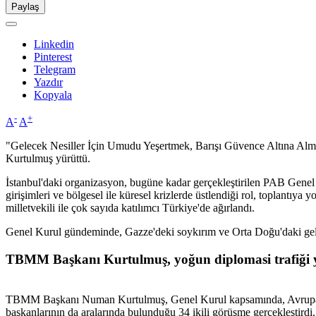
Paylaş
Linkedin
Pinterest
Telegram
Yazdır
Kopyala
-
+
A
A
"Gelecek Nesiller İçin Umudu Yeşertmek, Barışı Güvence Altına Al
Kurtulmuş yürüttü.
İstanbul'daki organizasyon, bugüne kadar gerçekleştirilen PAB Genel K
girişimleri ve bölgesel ile küresel krizlerde üstlendiği rol, toplantı
milletvekili ile çok sayıda katılımcı Türkiye'de ağırlandı.
Genel Kurul gündeminde, Gazze'deki soykırım ve Orta Doğu'daki geliş
TBMM Başkanı Kurtulmuş, yoğun diplomasi trafiği 
TBMM Başkanı Numan Kurtulmuş, Genel Kurul kapsamında, Avrupa Kons
başkanlarının da aralarında bulunduğu 34 ikili görüşme gerçekleştirdi.