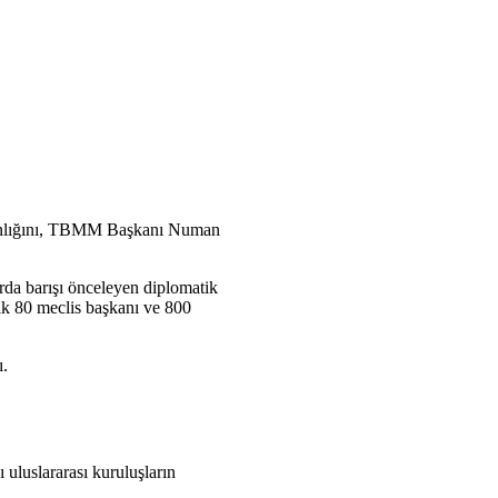
kanlığını, TBMM Başkanı Numan
rda barışı önceleyen diplomatik
şık 80 meclis başkanı ve 800
ı.
luslararası kuruluşların