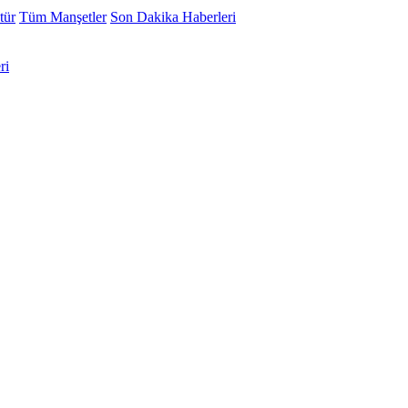
tür
Tüm Manşetler
Son Dakika Haberleri
ri