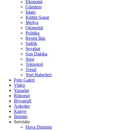
Ekonomi
Gündem
İslam
Kültür-Sanat
Medya
Otomobil
Politika
Resmi İlan
Sağlık
Seyahat
Son Dakika
Spor
Teknoloji
Trend
Yurt Haberleri
Foto Galeri
Video
Yazarlar
Röportaj
Biyografi
Anketler
Künye
İletişim
Servisler
Hava Durumu