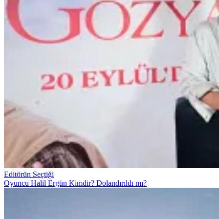
Editörün Seçtiği
Oyuncu Halil Ergün Kimdir? Dolandırıldı mı?