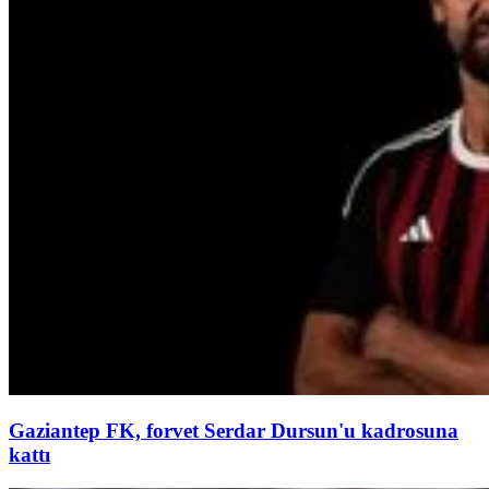
Gaziantep FK, forvet Serdar Dursun'u kadrosuna
kattı