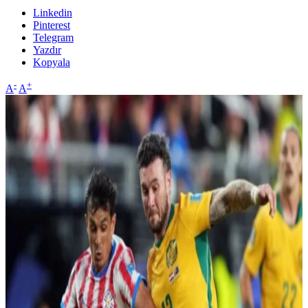
Linkedin
Pinterest
Telegram
Yazdır
Kopyala
-
+
A
A