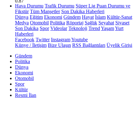
0.87
Hava Durumu
Trafik Durumu
Süper Lig Puan Durumu ve
Fikstür
Tüm Manşetler
Son Dakika Haberleri
Dünya
Eğitim
Ekonomi
Gündem
Hayat
İslam
Kültür-Sanat
Medya
Otomobil
Politika
Röportaj
Sağlık
Seyahat
Siyaset
Son Dakika
Spor
Videolar
Teknoloji
Trend
Yaşam
Yurt
Haberleri
Facebook
Twitter
Instagram
Youtube
Künye / İletişim
Bize Ulaşın
RSS Bağlantıları
Üyelik Girişi
Gündem
Politika
Dünya
Ekonomi
Otomobil
Spor
Kültür
Resmi İlan