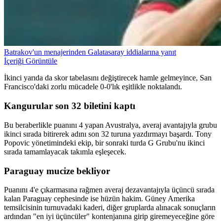
Batrakov'un menajerinden Galatasaray iddialarına yanıt
İçeriği Görüntüle
İkinci yarıda da skor tabelasını değiştirecek hamle gelmeyince, San
Francisco'daki zorlu mücadele 0-0'lık eşitlikle noktalandı.
Kangurular son 32 biletini kaptı
Bu beraberlikle puanını 4 yapan Avustralya, averaj avantajıyla grubu
ikinci sırada bitirerek adını son 32 turuna yazdırmayı başardı. Tony
Popovic yönetimindeki ekip, bir sonraki turda G Grubu'nu ikinci
sırada tamamlayacak takımla eşleşecek.
Paraguay mucize bekliyor
Puanını 4'e çıkarmasına rağmen averaj dezavantajıyla üçüncü sırada
kalan Paraguay cephesinde ise hüzün hakim. Güney Amerika
temsilcisinin turnuvadaki kaderi, diğer gruplarda alınacak sonuçların
ardından "en iyi üçüncüler" kontenjanına girip giremeyeceğine göre