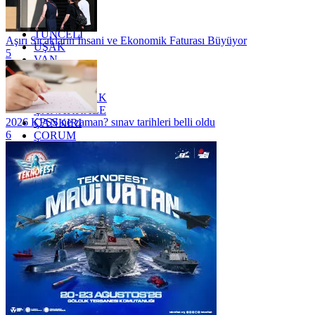
TOKAT
TRABZON
TUNCELİ
Aşırı Sıcakların İnsani ve Ekonomik Faturası Büyüyor
UŞAK
5
VAN
YALOVA
YOZGAT
ZONGULDAK
ÇANAKKALE
2026 KPSS ne zaman? sınav tarihleri belli oldu
ÇANKIRI
6
ÇORUM
İSTANBUL
İZMİR
ŞANLIURFA
ŞIRNAK