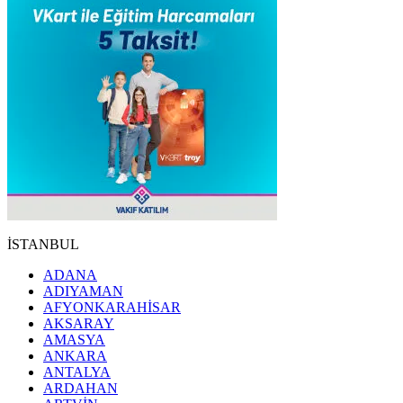
İSTANBUL
ADANA
ADIYAMAN
AFYONKARAHİSAR
AKSARAY
AMASYA
ANKARA
ANTALYA
ARDAHAN