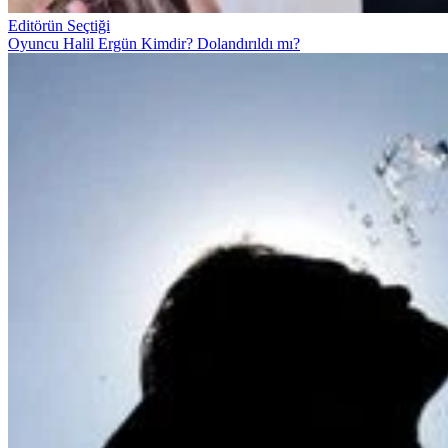
Editörün Seçtiği
Oyuncu Halil Ergün Kimdir? Dolandırıldı mı?