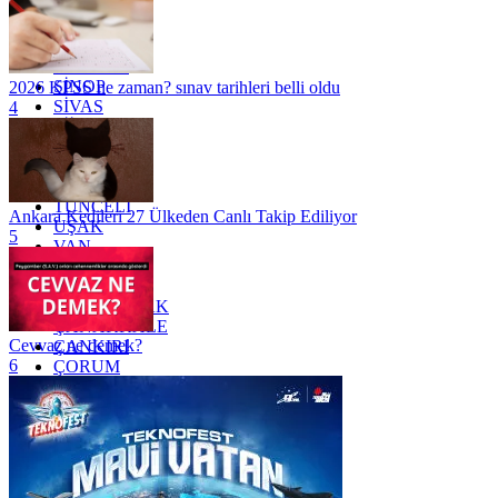
OSMANİYE
RİZE
SAKARYA
SAMSUN
SİNOP
2026 KPSS ne zaman? sınav tarihleri belli oldu
SİVAS
4
SİİRT
TEKİRDAĞ
TOKAT
TRABZON
TUNCELİ
Ankara Kedileri 27 Ülkeden Canlı Takip Ediliyor
UŞAK
5
VAN
YALOVA
YOZGAT
ZONGULDAK
ÇANAKKALE
Cevvaz ne demek?
ÇANKIRI
6
ÇORUM
İSTANBUL
İZMİR
ŞANLIURFA
ŞIRNAK