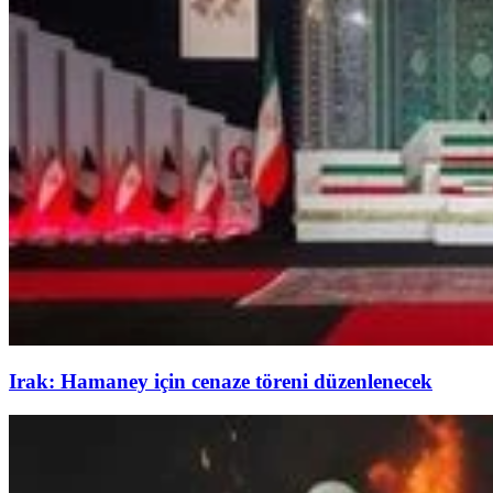
Irak: Hamaney için cenaze töreni düzenlenecek