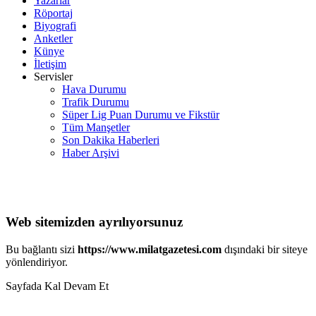
Yazarlar
Röportaj
Biyografi
Anketler
Künye
İletişim
Servisler
Hava Durumu
Trafik Durumu
Süper Lig Puan Durumu ve Fikstür
Tüm Manşetler
Son Dakika Haberleri
Haber Arşivi
Web sitemizden ayrılıyorsunuz
Bu bağlantı sizi
https://www.milatgazetesi.com
dışındaki bir siteye
yönlendiriyor.
Sayfada Kal
Devam Et