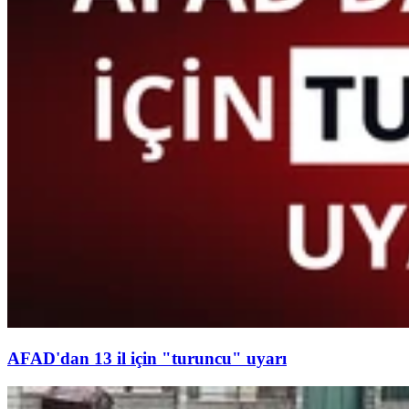
AFAD'dan 13 il için "turuncu" uyarı