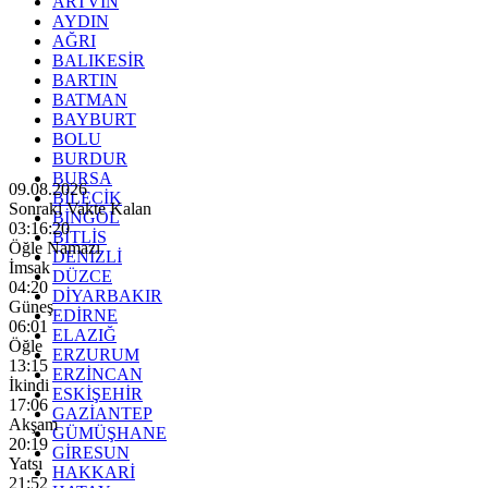
ARTVİN
AYDIN
AĞRI
BALIKESİR
BARTIN
BATMAN
BAYBURT
BOLU
BURDUR
BURSA
09.08.2026
BİLECİK
Sonraki Vakte Kalan
BİNGÖL
03:16:19
BİTLİS
Öğle Namazı
DENİZLİ
İmsak
DÜZCE
04:20
DİYARBAKIR
Güneş
EDİRNE
06:01
ELAZIĞ
Öğle
ERZURUM
13:15
ERZİNCAN
İkindi
ESKİŞEHİR
17:06
GAZİANTEP
Akşam
GÜMÜŞHANE
20:19
GİRESUN
Yatsı
HAKKARİ
21:52