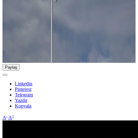
Paylaş
Linkedin
Pinterest
Telegram
Yazdır
Kopyala
-
+
A
A