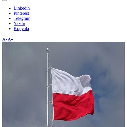
Linkedin
Pinterest
Telegram
Yazdır
Kopyala
-
+
A
A