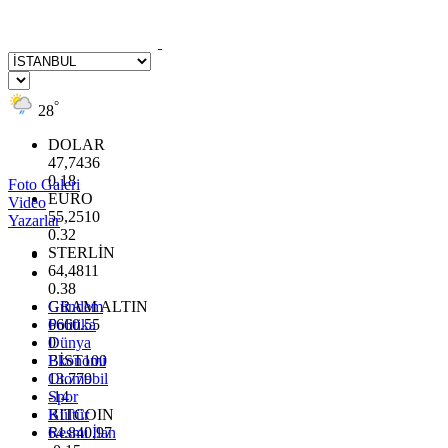
°
28
DOLAR
47,7436
0.18
Foto Galeri
EURO
Video
55,2510
Yazarlar
0.32
STERLİN
64,4811
0.38
GRAM ALTIN
Gündem
6660.55
Politika
0
Dünya
BİST100
Ekonomi
13.779
Otomobil
-14
Spor
BITCOIN
Kültür
64.840,97
Resmi İlan