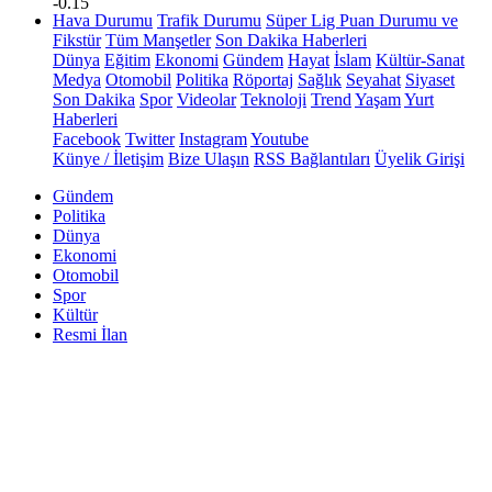
-0.15
Hava Durumu
Trafik Durumu
Süper Lig Puan Durumu ve
Fikstür
Tüm Manşetler
Son Dakika Haberleri
Dünya
Eğitim
Ekonomi
Gündem
Hayat
İslam
Kültür-Sanat
Medya
Otomobil
Politika
Röportaj
Sağlık
Seyahat
Siyaset
Son Dakika
Spor
Videolar
Teknoloji
Trend
Yaşam
Yurt
Haberleri
Facebook
Twitter
Instagram
Youtube
Künye / İletişim
Bize Ulaşın
RSS Bağlantıları
Üyelik Girişi
Gündem
Politika
Dünya
Ekonomi
Otomobil
Spor
Kültür
Resmi İlan