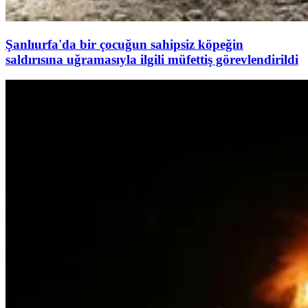
Şanlıurfa'da bir çocuğun sahipsiz köpeğin
saldırısına uğramasıyla ilgili müfettiş görevlendirildi