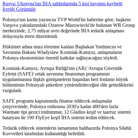
Rusya: Ukrayna'nın İHA saldırılarında 5 kişi hayatını kaybetti
İçeriği Görüntüle
Polonya'nın kamu yayıncısı TVP World'ün haberine göre, başkent
Varşova yakınlarındaki Ozarow Mazowiecki'de bulunan WB Group
merkezinde, 2,75 milyar avro değerinde İHA tedarik anlaşması
dolayısıyla tören düzenlendi.
Hükümet adına imza törenine katılan Başbakan Yardımcısı ve
Savunma Bakanı Wladyslaw Kosiniak-Kamysz, anlaşmaların
Polonya ekonomisine önemli katkılar sağlayacağını söyledi.
Kosiniak-Kamysz, Avrupa Birliği'nin (AB) 'Avrupa Güvenlik
Eylemi (SAFE)' ortak savunma finansman programının
uygulanmasına ilişkin görüşmelerin başından beri fonların büyük
bölümünün Polonyalı şirketlere yönlendirileceğini dile getirdiklerini
vurguladı.
SAFE programı kapsamında finanse edilecek anlaşmalar
çerçevesinde, Polonya ordusuna 2030'a kadar 400'den fazla
Warmate tipi gezici mühimmat, 12 Gladius keşif ve taarruz sistemi
bataryası ile 190 FlyEye keşif İHA sistemi teslim edilecek.
Tedarik edilecek sistemlerin tamamının halihazırda Polonya Silahlı
Kuvvetleri tarafından kullanıldığı belirtildi.