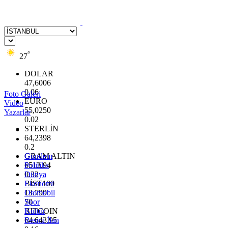
°
27
DOLAR
47,6006
0.06
Foto Galeri
EURO
Video
55,0250
Yazarlar
0.02
STERLİN
64,2398
0.2
GRAM ALTIN
Gündem
6513.94
Politika
0.32
Dünya
BİST100
Ekonomi
13.799
Otomobil
70
Spor
BITCOIN
Kültür
64.643,95
Resmi İlan