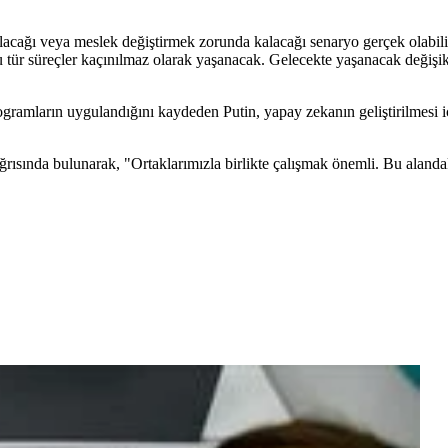
alacağı veya meslek değiştirmek zorunda kalacağı senaryo gerçek olabilir.
tür süreçler kaçınılmaz olarak yaşanacak. Gelecekte yaşanacak değişikli
ogramların uygulandığını kaydeden Putin, yapay zekanın geliştirilmesi iç
rısında bulunarak, "Ortaklarımızla birlikte çalışmak önemli. Bu alandak