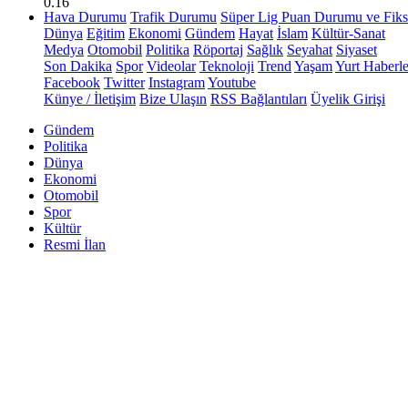
0.16
Hava Durumu
Trafik Durumu
Süper Lig Puan Durumu ve Fiks
Dünya
Eğitim
Ekonomi
Gündem
Hayat
İslam
Kültür-Sanat
Medya
Otomobil
Politika
Röportaj
Sağlık
Seyahat
Siyaset
Son Dakika
Spor
Videolar
Teknoloji
Trend
Yaşam
Yurt Haberle
Facebook
Twitter
Instagram
Youtube
Künye / İletişim
Bize Ulaşın
RSS Bağlantıları
Üyelik Girişi
Gündem
Politika
Dünya
Ekonomi
Otomobil
Spor
Kültür
Resmi İlan