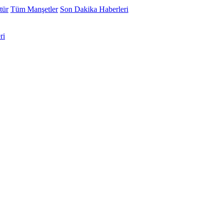
tür
Tüm Manşetler
Son Dakika Haberleri
ri