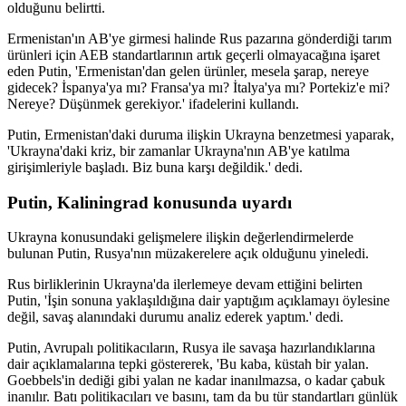
olduğunu belirtti.
Ermenistan'ın AB'ye girmesi halinde Rus pazarına gönderdiği tarım
ürünleri için AEB standartlarının artık geçerli olmayacağına işaret
eden Putin, 'Ermenistan'dan gelen ürünler, mesela şarap, nereye
gidecek? İspanya'ya mı? Fransa'ya mı? İtalya'ya mı? Portekiz'e mi?
Nereye? Düşünmek gerekiyor.' ifadelerini kullandı.
Putin, Ermenistan'daki duruma ilişkin Ukrayna benzetmesi yaparak,
'Ukrayna'daki kriz, bir zamanlar Ukrayna'nın AB'ye katılma
girişimleriyle başladı. Biz buna karşı değildik.' dedi.
Putin, Kaliningrad konusunda uyardı
Ukrayna konusundaki gelişmelere ilişkin değerlendirmelerde
bulunan Putin, Rusya'nın müzakerelere açık olduğunu yineledi.
Rus birliklerinin Ukrayna'da ilerlemeye devam ettiğini belirten
Putin, 'İşin sonuna yaklaşıldığına dair yaptığım açıklamayı öylesine
değil, savaş alanındaki durumu analiz ederek yaptım.' dedi.
Putin, Avrupalı politikacıların, Rusya ile savaşa hazırlandıklarına
dair açıklamalarına tepki göstererek, 'Bu kaba, küstah bir yalan.
Goebbels'in dediği gibi yalan ne kadar inanılmazsa, o kadar çabuk
inanılır. Batı politikacıları ve basını, tam da bu tür standartları günlük