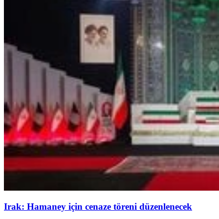
Irak: Hamaney için cenaze töreni düzenlenecek