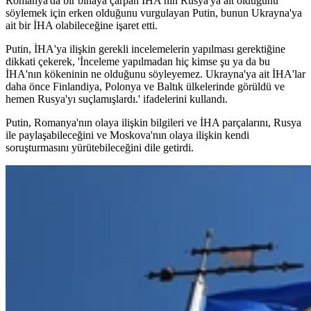
Romanya'da bir binaya çarpan İHA'nın Rusya'ya ait olduğunu
söylemek için erken olduğunu vurgulayan Putin, bunun Ukrayna'ya
ait bir İHA olabileceğine işaret etti.
Putin, İHA'ya ilişkin gerekli incelemelerin yapılması gerektiğine
dikkati çekerek, 'İnceleme yapılmadan hiç kimse şu ya da bu
İHA'nın kökeninin ne olduğunu söyleyemez. Ukrayna'ya ait İHA'lar
daha önce Finlandiya, Polonya ve Baltık ülkelerinde görüldü ve
hemen Rusya'yı suçlamışlardı.' ifadelerini kullandı.
Putin, Romanya'nın olaya ilişkin bilgileri ve İHA parçalarını, Rusya
ile paylaşabileceğini ve Moskova'nın olaya ilişkin kendi
soruşturmasını yürütebileceğini dile getirdi.