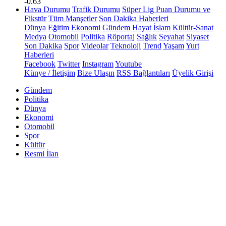
-0.63
Hava Durumu
Trafik Durumu
Süper Lig Puan Durumu ve
Fikstür
Tüm Manşetler
Son Dakika Haberleri
Dünya
Eğitim
Ekonomi
Gündem
Hayat
İslam
Kültür-Sanat
Medya
Otomobil
Politika
Röportaj
Sağlık
Seyahat
Siyaset
Son Dakika
Spor
Videolar
Teknoloji
Trend
Yaşam
Yurt
Haberleri
Facebook
Twitter
Instagram
Youtube
Künye / İletişim
Bize Ulaşın
RSS Bağlantıları
Üyelik Girişi
Gündem
Politika
Dünya
Ekonomi
Otomobil
Spor
Kültür
Resmi İlan