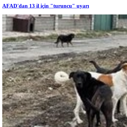
AFAD'dan 13 il için "turuncu" uyarı