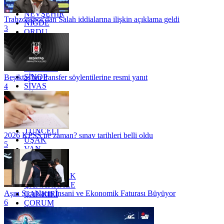
MUŞ
NEVŞEHİR
Trabzonspor'dan Salah iddialarına ilişkin açıklama geldi
NİĞDE
3
ORDU
OSMANİYE
RİZE
SAKARYA
SAMSUN
SİNOP
Beşiktaş'tan transfer söylentilerine resmi yanıt
SİVAS
4
SİİRT
TEKİRDAĞ
TOKAT
TRABZON
TUNCELİ
2026 KPSS ne zaman? sınav tarihleri belli oldu
UŞAK
5
VAN
YALOVA
YOZGAT
ZONGULDAK
ÇANAKKALE
Aşırı Sıcakların İnsani ve Ekonomik Faturası Büyüyor
ÇANKIRI
6
ÇORUM
İSTANBUL
İZMİR