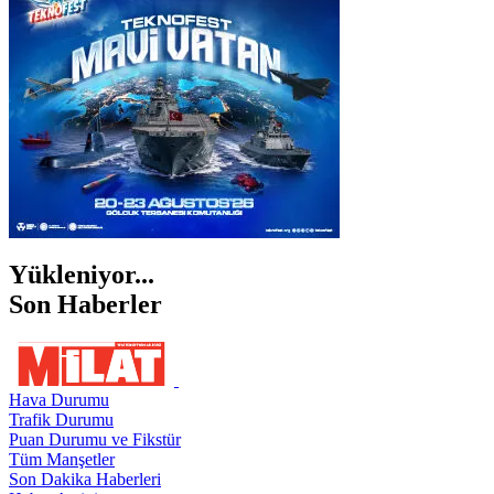
ŞANLIURFA
ŞIRNAK
Yükleniyor...
Son Haberler
Hava Durumu
Trafik Durumu
Puan Durumu ve Fikstür
Tüm Manşetler
Son Dakika Haberleri