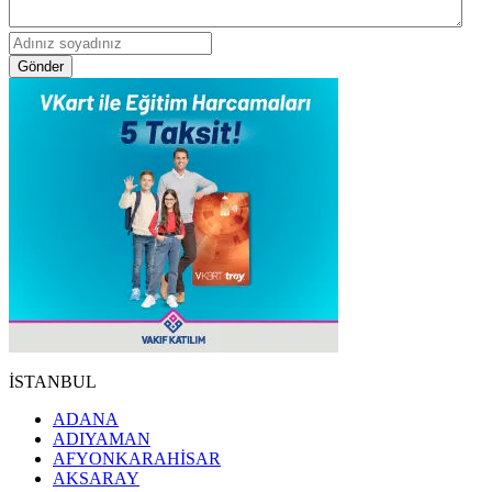
Gönder
İSTANBUL
ADANA
ADIYAMAN
AFYONKARAHİSAR
AKSARAY