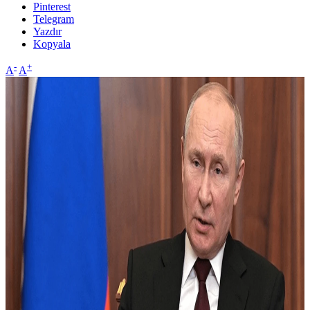
Pinterest
Telegram
Yazdır
Kopyala
-
+
A
A