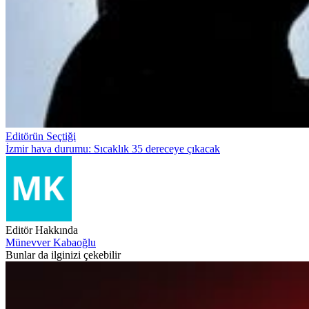
Editörün Seçtiği
İzmir hava durumu: Sıcaklık 35 dereceye çıkacak
Editör Hakkında
Münevver Kabaoğlu
Bunlar da ilginizi çekebilir