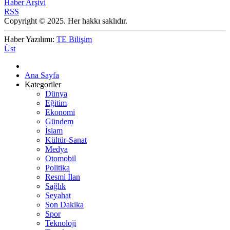
Haber Arşivi
RSS
Copyright © 2025. Her hakkı saklıdır.
Haber Yazılımı:
TE Bilişim
Üst
Ana Sayfa
Kategoriler
Dünya
Eğitim
Ekonomi
Gündem
İslam
Kültür-Sanat
Medya
Otomobil
Politika
Resmi İlan
Sağlık
Seyahat
Son Dakika
Spor
Teknoloji