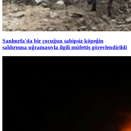
Şanlıurfa'da bir çocuğun sahipsiz köpeğin
saldırısına uğramasıyla ilgili müfettiş görevlendirildi