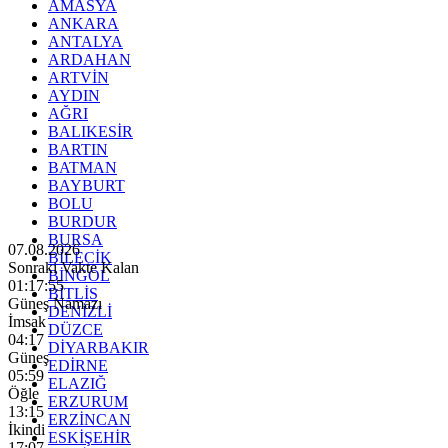
AMASYA
ANKARA
ANTALYA
ARDAHAN
ARTVİN
AYDIN
AĞRI
BALIKESİR
BARTIN
BATMAN
BAYBURT
BOLU
BURDUR
BURSA
07.08.2026
BİLECİK
Sonraki Vakte Kalan
BİNGÖL
01:17:54
BİTLİS
Güneş Namazı
DENİZLİ
İmsak
DÜZCE
04:17
DİYARBAKIR
Güneş
EDİRNE
05:59
ELAZIĞ
Öğle
ERZURUM
13:15
ERZİNCAN
İkindi
ESKİŞEHİR
17:07