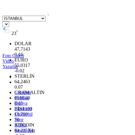
°
23
DOLAR
47,7143
0.16
Foto Galeri
EURO
Video
55,0317
Yazarlar
-0.02
STERLİN
64,2463
0.07
GRAM ALTIN
Gündem
6510.40
Politika
0.45
Dünya
BİST100
Ekonomi
13.799
Otomobil
70
Spor
BITCOIN
Kültür
64.225,61
Resmi İlan