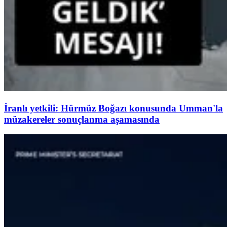
İranlı yetkili: Hürmüz Boğazı konusunda Umman'la
müzakereler sonuçlanma aşamasında