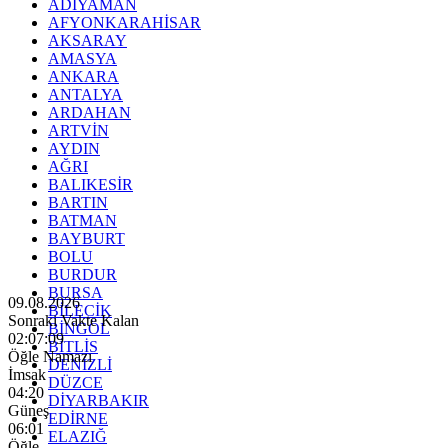
ADIYAMAN
AFYONKARAHİSAR
AKSARAY
AMASYA
ANKARA
ANTALYA
ARDAHAN
ARTVİN
AYDIN
AĞRI
BALIKESİR
BARTIN
BATMAN
BAYBURT
BOLU
BURDUR
BURSA
09.08.2026
BİLECİK
Sonraki Vakte Kalan
BİNGÖL
02:07:07
BİTLİS
Öğle Namazı
DENİZLİ
İmsak
DÜZCE
04:20
DİYARBAKIR
Güneş
EDİRNE
06:01
ELAZIĞ
Öğle