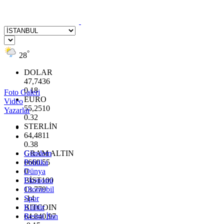
°
28
DOLAR
47,7436
0.18
Foto Galeri
EURO
Video
55,2510
Yazarlar
0.32
STERLİN
64,4811
0.38
GRAM ALTIN
Gündem
6660.55
Politika
0
Dünya
BİST100
Ekonomi
13.779
Otomobil
-14
Spor
BITCOIN
Kültür
64.840,97
Resmi İlan