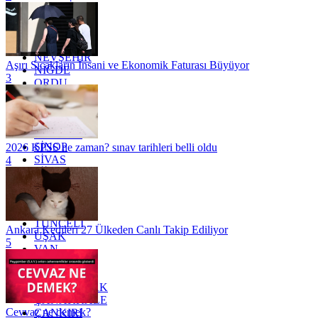
MARDİN
MERSİN
MUĞLA
MUŞ
NEVŞEHİR
Aşırı Sıcakların İnsani ve Ekonomik Faturası Büyüyor
NİĞDE
3
ORDU
OSMANİYE
RİZE
SAKARYA
SAMSUN
SİNOP
2026 KPSS ne zaman? sınav tarihleri belli oldu
SİVAS
4
SİİRT
TEKİRDAĞ
TOKAT
TRABZON
TUNCELİ
Ankara Kedileri 27 Ülkeden Canlı Takip Ediliyor
UŞAK
5
VAN
YALOVA
YOZGAT
ZONGULDAK
ÇANAKKALE
Cevvaz ne demek?
ÇANKIRI