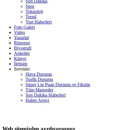
Son Dakika
Spor
Teknoloji
Trend
Yurt Haberleri
Foto Galeri
Video
Yazarlar
Röportaj
Biyografi
Anketler
Künye
İletişim
Servisler
Hava Durumu
Trafik Durumu
Süper Lig Puan Durumu ve Fikstür
Tüm Manşetler
Son Dakika Haberleri
Haber Arşivi
Web sitemizden ayrılıyorsunuz