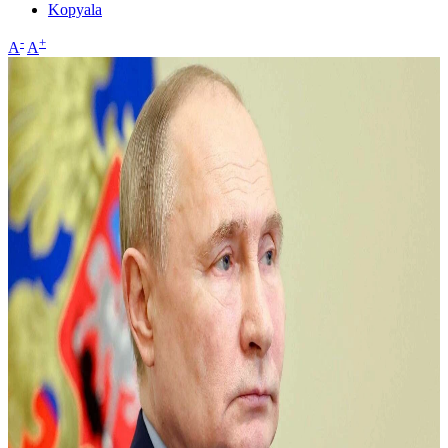
Kopyala
-
+
A
A