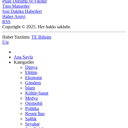
Puan Durumu ve Fikstür
Tüm Manşetler
Son Dakika Haberleri
Haber Arşivi
RSS
Copyright © 2025. Her hakkı saklıdır.
Haber Yazılımı:
TE Bilişim
Üst
Ana Sayfa
Kategoriler
Dünya
Eğitim
Ekonomi
Gündem
İslam
Kültür-Sanat
Medya
Otomobil
Politika
Resmi İlan
Sağlık
Seyahat