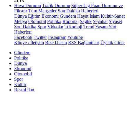
-0.15
Hava Durumu
Trafik Durumu
Süper Lig Puan Durumu ve
Fikstür
Tüm Manşetler
Son Dakika Haberleri
Dünya
Eğitim
Ekonomi
Gündem
Hayat
İslam
Kültür-Sanat
Medya
Otomobil
Politika
Röportaj
Sağlık
Seyahat
Siyaset
Son Dakika
Spor
Videolar
Teknoloji
Trend
Yaşam
Yurt
Haberleri
Facebook
Twitter
Instagram
Youtube
Künye / İletişim
Bize Ulaşın
RSS Bağlantıları
Üyelik Girişi
Gündem
Politika
Dünya
Ekonomi
Otomobil
Spor
Kültür
Resmi İlan