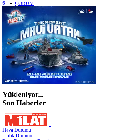
6
ÇORUM
İSTANBUL
İZMİR
ŞANLIURFA
ŞIRNAK
Yükleniyor...
Son Haberler
Hava Durumu
Trafik Durumu