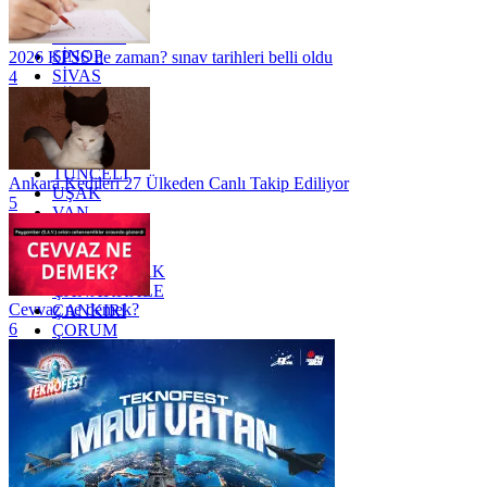
SAKARYA
SAMSUN
SİNOP
2026 KPSS ne zaman? sınav tarihleri belli oldu
SİVAS
4
SİİRT
TEKİRDAĞ
TOKAT
TRABZON
TUNCELİ
Ankara Kedileri 27 Ülkeden Canlı Takip Ediliyor
UŞAK
5
VAN
YALOVA
YOZGAT
ZONGULDAK
ÇANAKKALE
Cevvaz ne demek?
ÇANKIRI
6
ÇORUM
İSTANBUL
İZMİR
ŞANLIURFA
ŞIRNAK