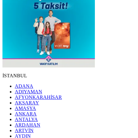
İSTANBUL
ADANA
ADIYAMAN
AFYONKARAHİSAR
AKSARAY
AMASYA
ANKARA
ANTALYA
ARDAHAN
ARTVİN
AYDIN