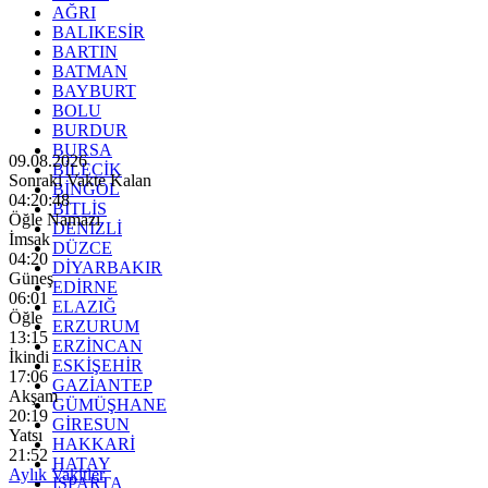
AĞRI
BALIKESİR
BARTIN
BATMAN
BAYBURT
BOLU
BURDUR
BURSA
09.08.2026
BİLECİK
Sonraki Vakte Kalan
BİNGÖL
04:20:47
BİTLİS
Öğle Namazı
DENİZLİ
İmsak
DÜZCE
04:20
DİYARBAKIR
Güneş
EDİRNE
06:01
ELAZIĞ
Öğle
ERZURUM
13:15
ERZİNCAN
İkindi
ESKİŞEHİR
17:06
GAZİANTEP
Akşam
GÜMÜŞHANE
20:19
GİRESUN
Yatsı
HAKKARİ
21:52
HATAY
Aylık Vakitler
ISPARTA