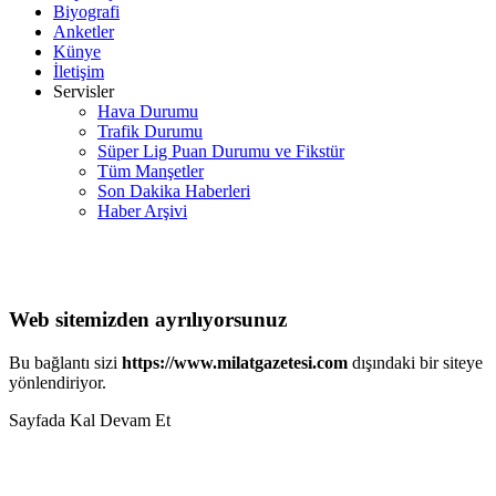
Biyografi
Anketler
Künye
İletişim
Servisler
Hava Durumu
Trafik Durumu
Süper Lig Puan Durumu ve Fikstür
Tüm Manşetler
Son Dakika Haberleri
Haber Arşivi
Web sitemizden ayrılıyorsunuz
Bu bağlantı sizi
https://www.milatgazetesi.com
dışındaki bir siteye
yönlendiriyor.
Sayfada Kal
Devam Et