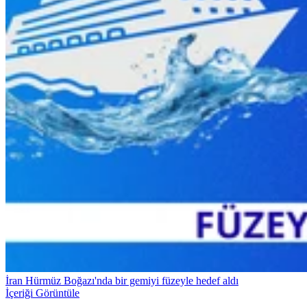
İran Hürmüz Boğazı'nda bir gemiyi füzeyle hedef aldı
İçeriği Görüntüle