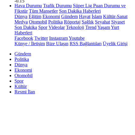
-0.15
Hava Durumu
Trafik Durumu
Süper Lig Puan Durumu ve
Fikstür
Tüm Manşetler
Son Dakika Haberleri
Dünya
Eğitim
Ekonomi
Gündem
Hayat
İslam
Kültür-Sanat
Medya
Otomobil
Politika
Röportaj
Sağlık
Seyahat
Siyaset
Son Dakika
Spor
Videolar
Teknoloji
Trend
Yaşam
Yurt
Haberleri
Facebook
Twitter
Instagram
Youtube
Künye / İletişim
Bize Ulaşın
RSS Bağlantıları
Üyelik Girişi
Gündem
Politika
Dünya
Ekonomi
Otomobil
Spor
Kültür
Resmi İlan