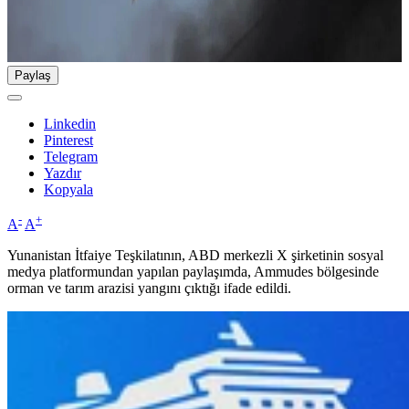
Paylaş
Linkedin
Pinterest
Telegram
Yazdır
Kopyala
-
+
A
A
Yunanistan İtfaiye Teşkilatının, ABD merkezli X şirketinin sosyal
medya platformundan yapılan paylaşımda, Ammudes bölgesinde
orman ve tarım arazisi yangını çıktığı ifade edildi.