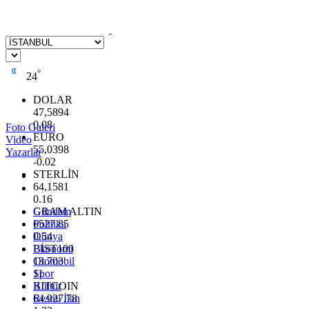
°
24
DOLAR
47,5894
0.08
Foto Galeri
EURO
Video
55,0398
Yazarlar
-0.02
STERLİN
64,1581
0.16
GRAM ALTIN
Gündem
6527.85
Politika
0.54
Dünya
BİST100
Ekonomi
13.703
Otomobil
11
Spor
BITCOIN
Kültür
64.927,78
Resmi İlan