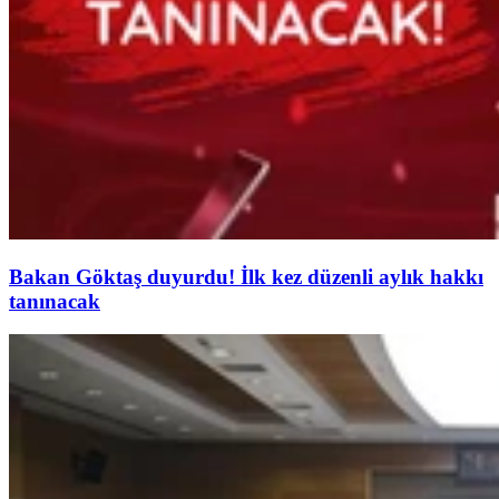
Bakan Göktaş duyurdu! İlk kez düzenli aylık hakkı
tanınacak