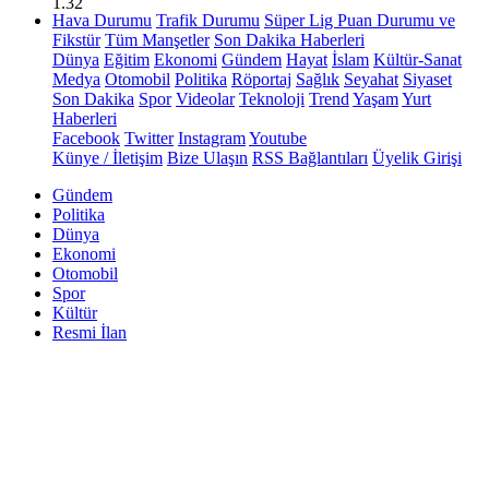
1.32
Hava Durumu
Trafik Durumu
Süper Lig Puan Durumu ve
Fikstür
Tüm Manşetler
Son Dakika Haberleri
Dünya
Eğitim
Ekonomi
Gündem
Hayat
İslam
Kültür-Sanat
Medya
Otomobil
Politika
Röportaj
Sağlık
Seyahat
Siyaset
Son Dakika
Spor
Videolar
Teknoloji
Trend
Yaşam
Yurt
Haberleri
Facebook
Twitter
Instagram
Youtube
Künye / İletişim
Bize Ulaşın
RSS Bağlantıları
Üyelik Girişi
Gündem
Politika
Dünya
Ekonomi
Otomobil
Spor
Kültür
Resmi İlan