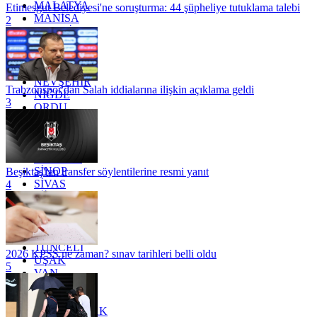
MALATYA
Etimesgut Belediyesi'ne soruşturma: 44 şüpheliye tutuklama talebi
MANİSA
2
MARDİN
MERSİN
MUĞLA
MUŞ
NEVŞEHİR
Trabzonspor'dan Salah iddialarına ilişkin açıklama geldi
NİĞDE
3
ORDU
OSMANİYE
RİZE
SAKARYA
SAMSUN
SİNOP
Beşiktaş'tan transfer söylentilerine resmi yanıt
SİVAS
4
SİİRT
TEKİRDAĞ
TOKAT
TRABZON
TUNCELİ
2026 KPSS ne zaman? sınav tarihleri belli oldu
UŞAK
5
VAN
YALOVA
YOZGAT
ZONGULDAK