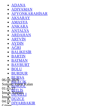
ADANA
ADIYAMAN
AFYONKARAHİSAR
AKSARAY
AMASYA
ANKARA
ANTALYA
ARDAHAN
ARTVİN
AYDIN
AĞRI
BALIKESİR
BARTIN
BATMAN
BAYBURT
BOLU
BURDUR
BURSA
06.08.2026
BİLECİK
Sonraki Vakte Kalan
BİNGÖL
01:45:35
BİTLİS
İmsak Namazı
DENİZLİ
İmsak
DÜZCE
04:16
DİYARBAKIR
Güneş