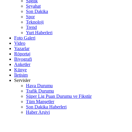
Sağlık
Seyahat
Son Dakika
Spor
Teknoloji
Trend
Yurt Haberleri
Foto Galeri
Video
Yazarlar
Röportaj
Biyografi
Anketler
Künye
İletişim
Servisler
Hava Durumu
Trafik Durumu
Süper Lig Puan Durumu ve Fikstür
Tüm Manşetler
Son Dakika Haberleri
Haber Arşivi