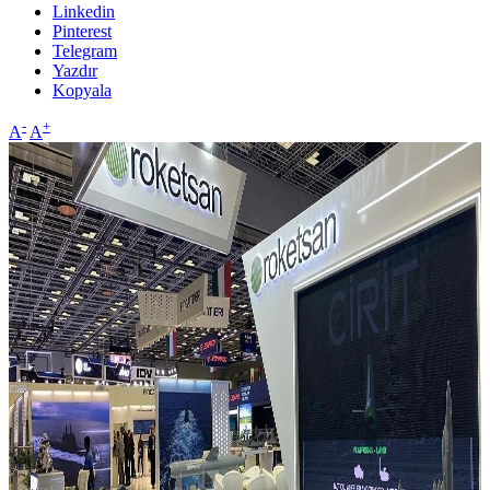
Linkedin
Pinterest
Telegram
Yazdır
Kopyala
-
+
A
A