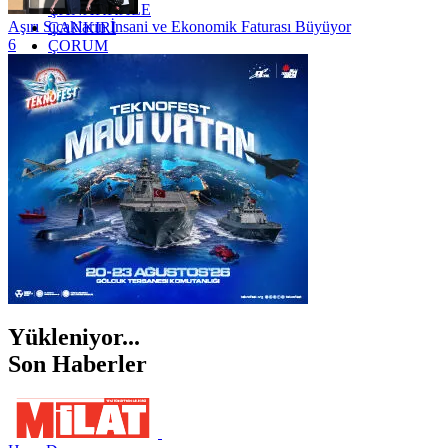
ÇANAKKALE
Aşırı Sıcakların İnsani ve Ekonomik Faturası Büyüyor
ÇANKIRI
6
ÇORUM
İSTANBUL
İZMİR
ŞANLIURFA
ŞIRNAK
Yükleniyor...
Son Haberler