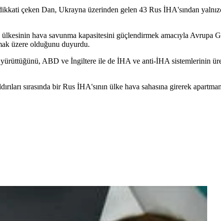
e dikkati çeken Dan, Ukrayna üzerinden gelen 43 Rus İHA'sından yalnız
n, ülkesinin hava savunma kapasitesini güçlendirmek amacıyla Avrupa
nmak üzere olduğunu duyurdu.
ürüttüğünü, ABD ve İngiltere ile de İHA ve anti-İHA sistemlerinin üret
ıları sırasında bir Rus İHA'sının ülke hava sahasına girerek apartman