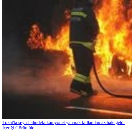
Tokat'ta seyir halindeki kamyonet yanarak kullanılamaz hale geldi
İçeriği Görüntüle