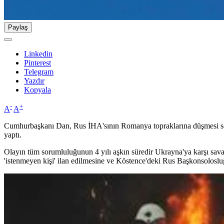
Paylaş
Linkedin
Pinterest
Telegram
Yazdır
Kopyala
-
+
A
A
Cumhurbaşkanı Dan, Rus İHA'sının Romanya topraklarına düşmesi so
yaptı.
Olayın tüm sorumluluğunun 4 yılı aşkın süredir Ukrayna'ya karşı sa
'istenmeyen kişi' ilan edilmesine ve Köstence'deki Rus Başkonsolosluğ