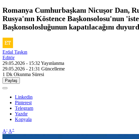
Romanya Cumhurbaşkanı Nicuşor Dan, Rus 
Rusya'nın Köstence Başkonsolosu'nun 'isten
Başkonsolosluğunun kapatılacağını duyurd
Erdal Taşkın
Editör
29.05.2026 - 15:32
Yayınlanma
29.05.2026 - 21:31
Güncelleme
1 Dk
Okunma Süresi
Paylaş
Linkedin
Pinterest
Telegram
Yazdır
Kopyala
-
+
A
A