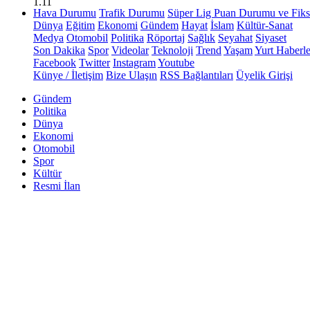
1.11
Hava Durumu
Trafik Durumu
Süper Lig Puan Durumu ve Fiks
Dünya
Eğitim
Ekonomi
Gündem
Hayat
İslam
Kültür-Sanat
Medya
Otomobil
Politika
Röportaj
Sağlık
Seyahat
Siyaset
Son Dakika
Spor
Videolar
Teknoloji
Trend
Yaşam
Yurt Haberle
Facebook
Twitter
Instagram
Youtube
Künye / İletişim
Bize Ulaşın
RSS Bağlantıları
Üyelik Girişi
Gündem
Politika
Dünya
Ekonomi
Otomobil
Spor
Kültür
Resmi İlan