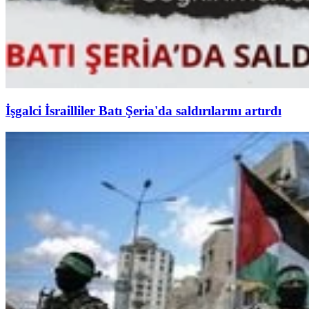
İşgalci İsrailliler Batı Şeria'da saldırılarını artırdı