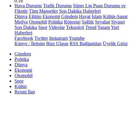
0.16
Hava Durumu
Trafik Durumu
Süper Lig Puan Durumu ve
Fikstür
Tüm Manşetler
Son Dakika Haberleri
Dünya
Eğitim
Ekonomi
Gündem
Hayat
İslam
Kültür-Sanat
Medya
Otomobil
Politika
Röportaj
Sağlık
Seyahat
Siyaset
Son Dakika
Spor
Videolar
Teknoloji
Trend
Yaşam
Yurt
Haberleri
Facebook
Twitter
Instagram
Youtube
Künye / İletişim
Bize Ulaşın
RSS Bağlantıları
Üyelik Girişi
Gündem
Politika
Dünya
Ekonomi
Otomobil
Spor
Kültür
Resmi İlan