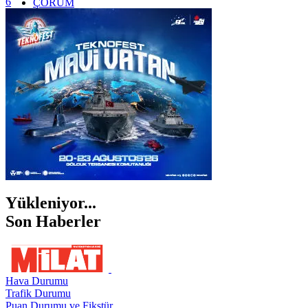
6
ÇORUM
İSTANBUL
İZMİR
ŞANLIURFA
ŞIRNAK
Yükleniyor...
Son Haberler
Hava Durumu
Trafik Durumu
Puan Durumu ve Fikstür