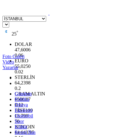
°
25
DOLAR
47,6006
0.06
Foto Galeri
EURO
Video
55,0250
Yazarlar
0.02
STERLİN
64,2398
0.2
GRAM ALTIN
Gündem
6500.87
Politika
0.12
Dünya
BİST100
Ekonomi
13.799
Otomobil
70
Spor
BITCOIN
Kültür
64.643,95
Resmi İlan