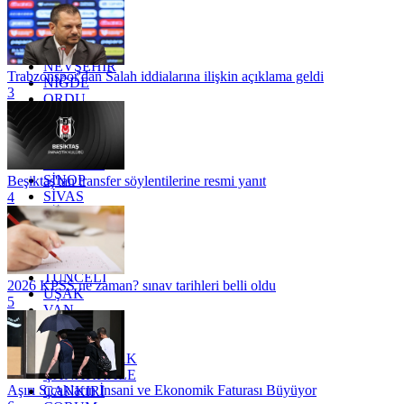
MARDİN
MERSİN
MUĞLA
MUŞ
NEVŞEHİR
Trabzonspor'dan Salah iddialarına ilişkin açıklama geldi
NİĞDE
3
ORDU
OSMANİYE
RİZE
SAKARYA
SAMSUN
SİNOP
Beşiktaş'tan transfer söylentilerine resmi yanıt
SİVAS
4
SİİRT
TEKİRDAĞ
TOKAT
TRABZON
TUNCELİ
2026 KPSS ne zaman? sınav tarihleri belli oldu
UŞAK
5
VAN
YALOVA
YOZGAT
ZONGULDAK
ÇANAKKALE
Aşırı Sıcakların İnsani ve Ekonomik Faturası Büyüyor
ÇANKIRI