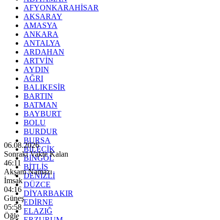
AFYONKARAHİSAR
AKSARAY
AMASYA
ANKARA
ANTALYA
ARDAHAN
ARTVİN
AYDIN
AĞRI
BALIKESİR
BARTIN
BATMAN
BAYBURT
BOLU
BURDUR
BURSA
06.08.2026
BİLECİK
Sonraki Vakte Kalan
BİNGÖL
46:09
BİTLİS
Akşam Namazı
DENİZLİ
İmsak
DÜZCE
04:16
DİYARBAKIR
Güneş
EDİRNE
05:58
ELAZIĞ
Öğle
ERZURUM