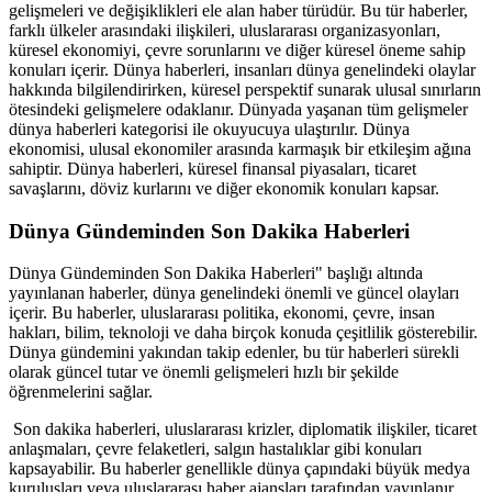
gelişmeleri ve değişiklikleri ele alan haber türüdür. Bu tür haberler,
farklı ülkeler arasındaki ilişkileri, uluslararası organizasyonları,
küresel ekonomiyi, çevre sorunlarını ve diğer küresel öneme sahip
konuları içerir. Dünya haberleri, insanları dünya genelindeki olaylar
hakkında bilgilendirirken, küresel perspektif sunarak ulusal sınırların
ötesindeki gelişmelere odaklanır. Dünyada yaşanan tüm gelişmeler
dünya haberleri kategorisi ile okuyucuya ulaştırılır. Dünya
ekonomisi, ulusal ekonomiler arasında karmaşık bir etkileşim ağına
sahiptir. Dünya haberleri, küresel finansal piyasaları, ticaret
savaşlarını, döviz kurlarını ve diğer ekonomik konuları kapsar.
Dünya Gündeminden Son Dakika Haberleri
Dünya Gündeminden Son Dakika Haberleri" başlığı altında
yayınlanan haberler, dünya genelindeki önemli ve güncel olayları
içerir. Bu haberler, uluslararası politika, ekonomi, çevre, insan
hakları, bilim, teknoloji ve daha birçok konuda çeşitlilik gösterebilir.
Dünya gündemini yakından takip edenler, bu tür haberleri sürekli
olarak güncel tutar ve önemli gelişmeleri hızlı bir şekilde
öğrenmelerini sağlar.
Son dakika haberleri, uluslararası krizler, diplomatik ilişkiler, ticaret
anlaşmaları, çevre felaketleri, salgın hastalıklar gibi konuları
kapsayabilir. Bu haberler genellikle dünya çapındaki büyük medya
kuruluşları veya uluslararası haber ajansları tarafından yayınlanır.