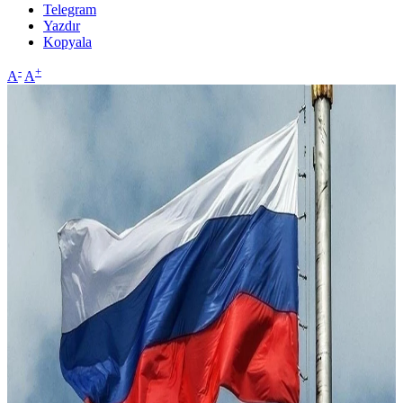
Telegram
Yazdır
Kopyala
-
+
A
A