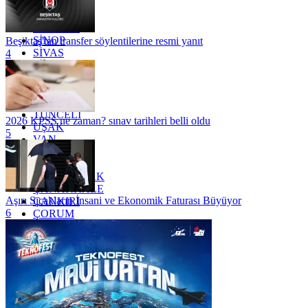
RİZE
SAKARYA
SAMSUN
SİNOP
Beşiktaş'tan transfer söylentilerine resmi yanıt
SİVAS
4
SİİRT
TEKİRDAĞ
TOKAT
TRABZON
TUNCELİ
2026 KPSS ne zaman? sınav tarihleri belli oldu
UŞAK
5
VAN
YALOVA
YOZGAT
ZONGULDAK
ÇANAKKALE
Aşırı Sıcakların İnsani ve Ekonomik Faturası Büyüyor
ÇANKIRI
6
ÇORUM
İSTANBUL
İZMİR
ŞANLIURFA
ŞIRNAK