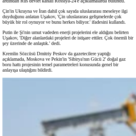
ardından Rus devlet kanalı Rossiya-24'e açıklamalarda bulundu.
Çin'in Ukrayna ve İran dahil çok sayıda uluslararası meseleye ilgi
duyduğunu anlatan Uşakov, 'Çin uluslararası gelişmelerde çok
büyük bir rol oynuyor ve bunu herkes biliyor.' ifadesini kullandı.
Putin ile Şi'nin umut vadeden enerji projelerini ele aldığını belirten
Uşakov, 'Diğer alanlardaki projeleri de istişare ettiler. Çok önemli bir
şey üzerinde de anlaştık.' dedi.
Kremlin Sözcüsü Dmitriy Peskov da gazetecilere yaptığı
açıklamada, Moskova ve Pekin'in 'Sibirya'nın Gücü 2' doğal gaz
boru hattı projesinin temel parametreleri konusunda genel bir
anlayışa ulaştığını bildirdi.