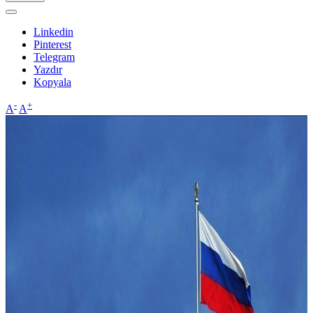
Linkedin
Pinterest
Telegram
Yazdır
Kopyala
-
+
A
A