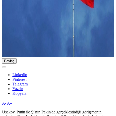
Paylaş
Linkedin
Pinterest
Telegram
Yazdır
Kopyala
-
+
A
A
Uşakov, Putin ile Şi'nin Pekin'de gerçekleştirdiği görüşmenin