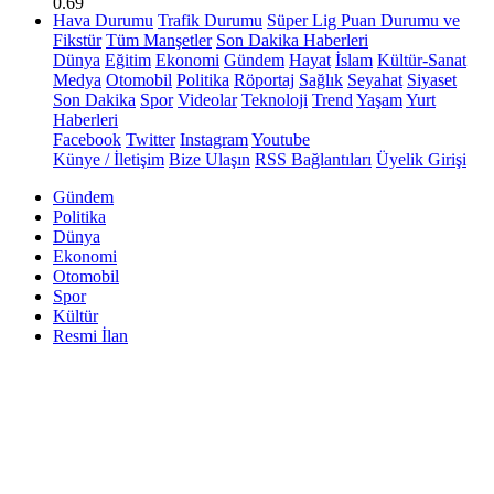
0.69
Hava Durumu
Trafik Durumu
Süper Lig Puan Durumu ve
Fikstür
Tüm Manşetler
Son Dakika Haberleri
Dünya
Eğitim
Ekonomi
Gündem
Hayat
İslam
Kültür-Sanat
Medya
Otomobil
Politika
Röportaj
Sağlık
Seyahat
Siyaset
Son Dakika
Spor
Videolar
Teknoloji
Trend
Yaşam
Yurt
Haberleri
Facebook
Twitter
Instagram
Youtube
Künye / İletişim
Bize Ulaşın
RSS Bağlantıları
Üyelik Girişi
Gündem
Politika
Dünya
Ekonomi
Otomobil
Spor
Kültür
Resmi İlan