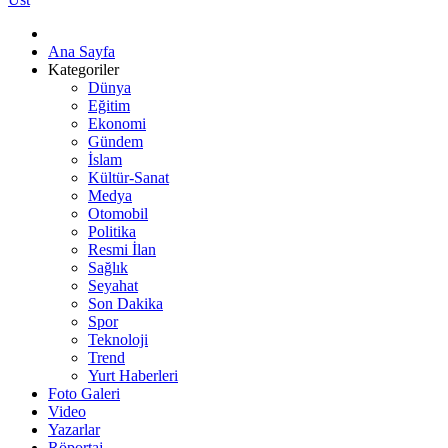
Ana Sayfa
Kategoriler
Dünya
Eğitim
Ekonomi
Gündem
İslam
Kültür-Sanat
Medya
Otomobil
Politika
Resmi İlan
Sağlık
Seyahat
Son Dakika
Spor
Teknoloji
Trend
Yurt Haberleri
Foto Galeri
Video
Yazarlar
Röportaj