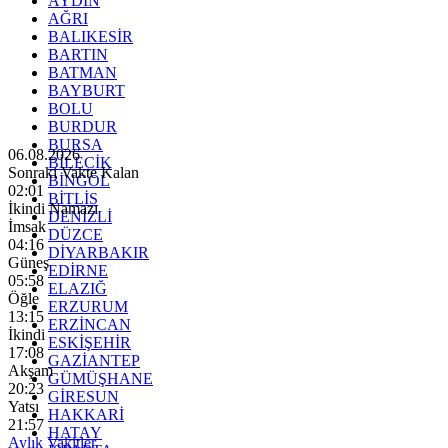
AYDIN
AĞRI
BALIKESİR
BARTIN
BATMAN
BAYBURT
BOLU
BURDUR
BURSA
06.08.2026
BİLECİK
Sonraki Vakte Kalan
BİNGÖL
01:59
BİTLİS
İkindi Namazı
DENİZLİ
İmsak
DÜZCE
04:16
DİYARBAKIR
Güneş
EDİRNE
05:58
ELAZIĞ
Öğle
ERZURUM
13:15
ERZİNCAN
İkindi
ESKİŞEHİR
17:08
GAZİANTEP
Akşam
GÜMÜŞHANE
20:23
GİRESUN
Yatsı
HAKKARİ
21:57
HATAY
Aylık Vakitler