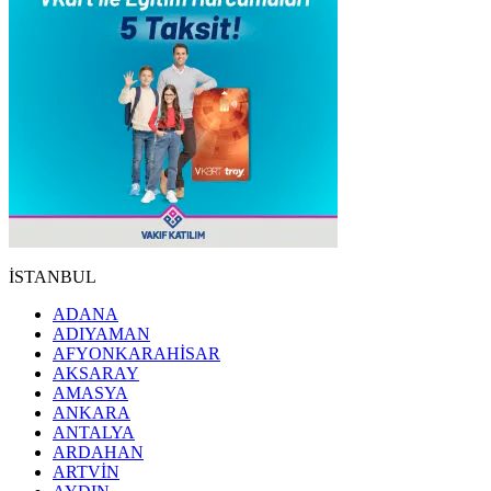
İSTANBUL
ADANA
ADIYAMAN
AFYONKARAHİSAR
AKSARAY
AMASYA
ANKARA
ANTALYA
ARDAHAN
ARTVİN