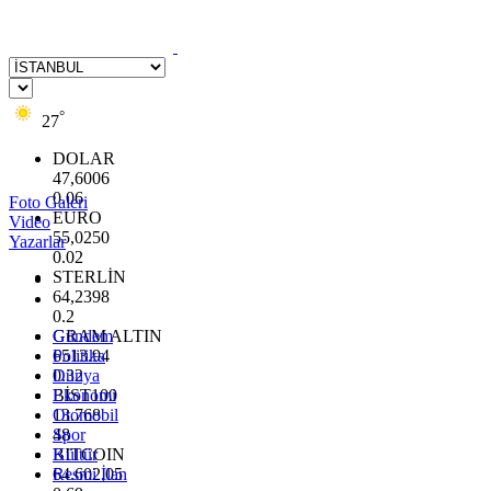
°
27
DOLAR
47,6006
0.06
Foto Galeri
EURO
Video
55,0250
Yazarlar
0.02
STERLİN
64,2398
0.2
GRAM ALTIN
Gündem
6513.94
Politika
0.32
Dünya
BİST100
Ekonomi
13.768
Otomobil
48
Spor
BITCOIN
Kültür
64.602,05
Resmi İlan