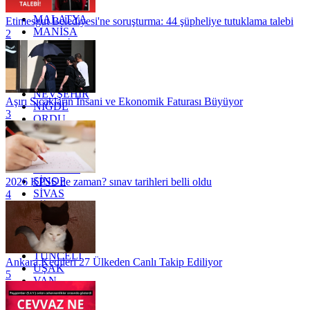
KİLİS
MALATYA
Etimesgut Belediyesi'ne soruşturma: 44 şüpheliye tutuklama talebi
MANİSA
2
MARDİN
MERSİN
MUĞLA
MUŞ
NEVŞEHİR
Aşırı Sıcakların İnsani ve Ekonomik Faturası Büyüyor
NİĞDE
3
ORDU
OSMANİYE
RİZE
SAKARYA
SAMSUN
SİNOP
2026 KPSS ne zaman? sınav tarihleri belli oldu
SİVAS
4
SİİRT
TEKİRDAĞ
TOKAT
TRABZON
TUNCELİ
Ankara Kedileri 27 Ülkeden Canlı Takip Ediliyor
UŞAK
5
VAN
YALOVA
YOZGAT