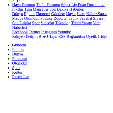
-0.15
Hava Durumu
Trafik Durumu
Süper Lig Puan Durumu ve
Fikstür
Tüm Manşetler
Son Dakika Haberleri
Dünya
Eğitim
Ekonomi
Gündem
Hayat
İslam
Kültür-Sanat
Medya
Otomobil
Politika
Röportaj
Sağlık
Seyahat
Siyaset
Son Dakika
Spor
Videolar
Teknoloji
Trend
Yaşam
Yurt
Haberleri
Facebook
Twitter
Instagram
Youtube
Künye / İletişim
Bize Ulaşın
RSS Bağlantıları
Üyelik Girişi
Gündem
Politika
Dünya
Ekonomi
Otomobil
Spor
Kültür
Resmi İlan