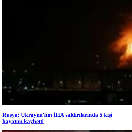
Rusya: Ukrayna'nın İHA saldırılarında 5 kişi
hayatını kaybetti