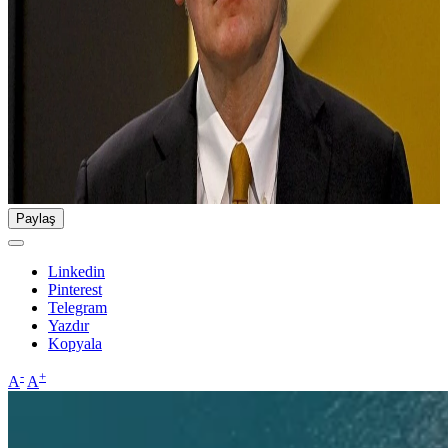
Paylaş
Linkedin
Pinterest
Telegram
Yazdır
Kopyala
-
+
A
A