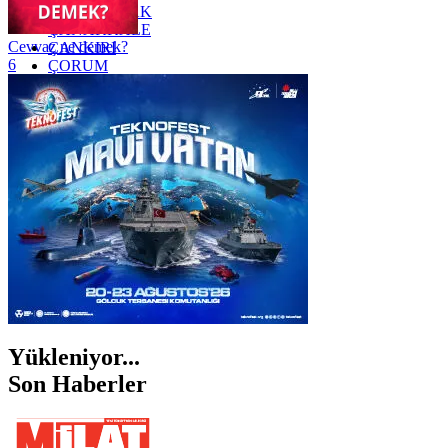
ZONGULDAK
ÇANAKKALE
Cevvaz ne demek?
ÇANKIRI
6
ÇORUM
İSTANBUL
İZMİR
ŞANLIURFA
ŞIRNAK
Yükleniyor...
Son Haberler