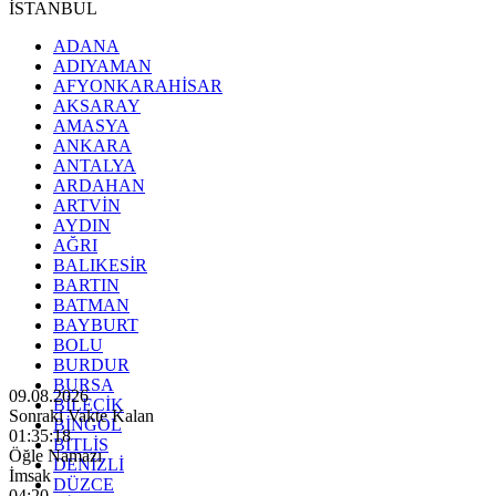
İSTANBUL
ADANA
ADIYAMAN
AFYONKARAHİSAR
AKSARAY
AMASYA
ANKARA
ANTALYA
ARDAHAN
ARTVİN
AYDIN
AĞRI
BALIKESİR
BARTIN
BATMAN
BAYBURT
BOLU
BURDUR
BURSA
09.08.2026
BİLECİK
Sonraki Vakte Kalan
BİNGÖL
01:35:16
BİTLİS
Öğle Namazı
DENİZLİ
İmsak
DÜZCE
04:20