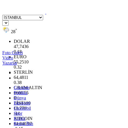
°
28
DOLAR
47,7436
0.18
Foto Galeri
EURO
Video
55,2510
Yazarlar
0.32
STERLİN
64,4811
0.38
GRAM ALTIN
Gündem
6660.55
Politika
0
Dünya
BİST100
Ekonomi
13.779
Otomobil
-14
Spor
BITCOIN
Kültür
64.840,97
Resmi İlan