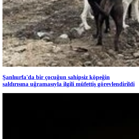
Şanlıurfa'da bir çocuğun sahipsiz köpeğin
saldırısına uğramasıyla ilgili müfettiş görevlendirildi