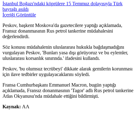
İstanbul Boğazı'ndaki köprülere 15 Temmuz dolayısıyla Türk
bayrağı asıldı
İçeriği Görüntüle
Peskov, başkent Moskova'da gazetecilere yaptığı açıklamada,
Fransız donanmasının Rus petrol tankerine müdahalesini
değerlendirdi.
Söz konusu müdahalenin uluslararası hukukla bağdaşmadığını
vurgulayan Peskov, 'Bunları yasa dışı görüyoruz ve bu eylemler,
uluslararası korsanlık sınırında.' ifadesini kullandı.
Peskov, 'bu olumsuz tecrübeyi' dikkate alarak gemilerin korunması
için ilave tedbirler uygulayacaklarını söyledi.
Fransa Cumhurbaşkanı Emmanuel Macron, bugün yaptığı
açıklamada, Fransız donanmasının 'Tagor' adlı Rus petrol tankerine
Atlas Okyanusu'nda müdahale ettiğini bildirmişti.
Kaynak:
AA