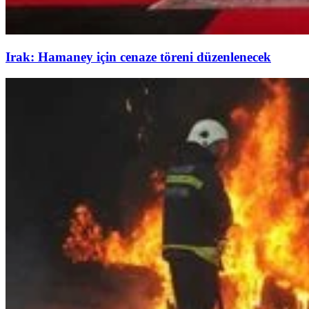
Irak: Hamaney için cenaze töreni düzenlenecek