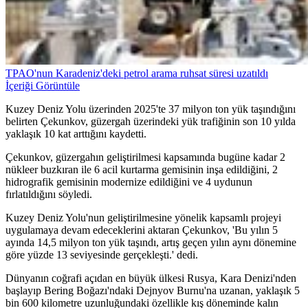
TPAO'nun Karadeniz'deki petrol arama ruhsat süresi uzatıldı
İçeriği Görüntüle
Kuzey Deniz Yolu üzerinden 2025'te 37 milyon ton yük taşındığını
belirten Çekunkov, güzergah üzerindeki yük trafiğinin son 10 yılda
yaklaşık 10 kat arttığını kaydetti.
Çekunkov, güzergahın geliştirilmesi kapsamında bugüne kadar 2
nükleer buzkıran ile 6 acil kurtarma gemisinin inşa edildiğini, 2
hidrografik gemisinin modernize edildiğini ve 4 uydunun
fırlatıldığını söyledi.
Kuzey Deniz Yolu'nun geliştirilmesine yönelik kapsamlı projeyi
uygulamaya devam edeceklerini aktaran Çekunkov, 'Bu yılın 5
ayında 14,5 milyon ton yük taşındı, artış geçen yılın aynı dönemine
göre yüzde 13 seviyesinde gerçekleşti.' dedi.
Dünyanın coğrafi açıdan en büyük ülkesi Rusya, Kara Denizi'nden
başlayıp Bering Boğazı'ndaki Dejnyov Burnu'na uzanan, yaklaşık 5
bin 600 kilometre uzunluğundaki özellikle kış döneminde kalın