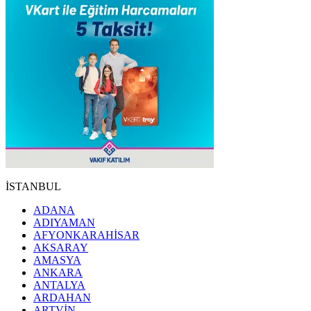
İSTANBUL
ADANA
ADIYAMAN
AFYONKARAHİSAR
AKSARAY
AMASYA
ANKARA
ANTALYA
ARDAHAN
ARTVİN