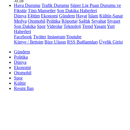
-0.18
Hava Durumu
Trafik Durumu
Süper Lig Puan Durumu ve
Fikstür
Tüm Manşetler
Son Dakika Haberleri
Dünya
Eğitim
Ekonomi
Gündem
Hayat
İslam
Kültür-Sanat
Medya
Otomobil
Politika
Röportaj
Sağlık
Seyahat
Siyaset
Son Dakika
Spor
Videolar
Teknoloji
Trend
Yaşam
Yurt
Haberleri
Facebook
Twitter
Instagram
Youtube
Künye / İletişim
Bize Ulaşın
RSS Bağlantıları
Üyelik Girişi
Gündem
Politika
Dünya
Ekonomi
Otomobil
Spor
Kültür
Resmi İlan