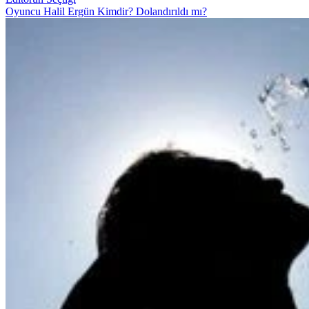
Oyuncu Halil Ergün Kimdir? Dolandırıldı mı?