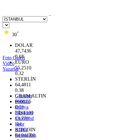
°
30
DOLAR
47,7436
0.18
Foto Galeri
EURO
Video
55,2510
Yazarlar
0.32
STERLİN
64,4811
0.38
GRAM ALTIN
Gündem
6660.55
Politika
0.03
Dünya
BİST100
Ekonomi
13.779
Otomobil
-14
Spor
BITCOIN
Kültür
64.944,08
Resmi İlan