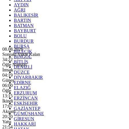
AYDIN
AĞRI
BALIKESİR
BARTIN
BATMAN
BAYBURT
BOLU
BURDUR
BURSA
08.08.2026
BİLECİK
Sonraki Vakte Kalan
BİNGÖL
34:20
BİTLİS
Öğle Namazı
DENİZLİ
İmsak
DÜZCE
04:19
DİYARBAKIR
Güneş
EDİRNE
06:00
ELAZIĞ
Öğle
ERZURUM
13:15
ERZİNCAN
İkindi
ESKİŞEHİR
17:07
GAZİANTEP
Akşam
GÜMÜŞHANE
20:20
GİRESUN
Yatsı
HAKKARİ
21:54