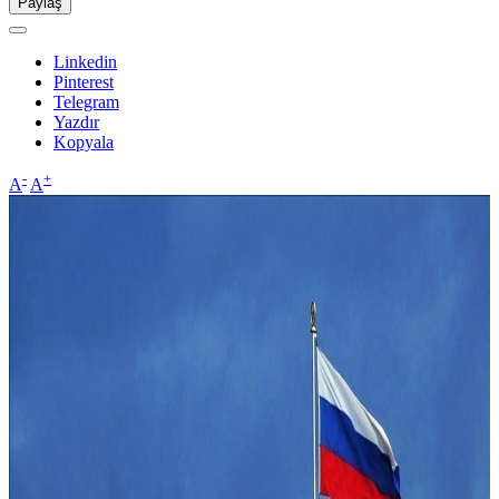
Paylaş
Linkedin
Pinterest
Telegram
Yazdır
Kopyala
-
+
A
A