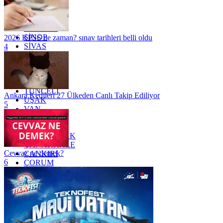
OSMANİYE
RİZE
SAKARYA
SAMSUN
SİNOP
2026 KPSS ne zaman? sınav tarihleri belli oldu
SİVAS
4
SİİRT
TEKİRDAĞ
TOKAT
TRABZON
TUNCELİ
Ankara Kedileri 27 Ülkeden Canlı Takip Ediliyor
UŞAK
5
VAN
YALOVA
YOZGAT
ZONGULDAK
ÇANAKKALE
Cevvaz ne demek?
ÇANKIRI
6
ÇORUM
İSTANBUL
İZMİR
ŞANLIURFA
ŞIRNAK