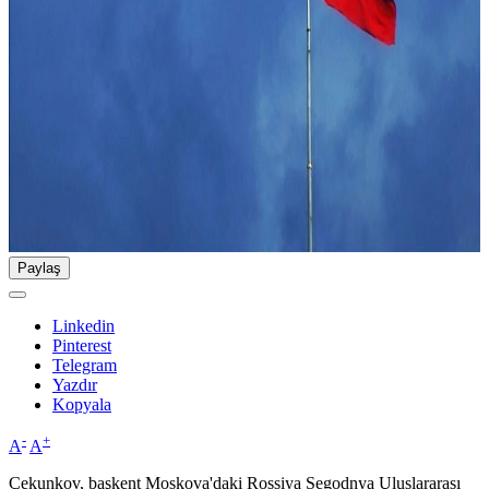
Paylaş
Linkedin
Pinterest
Telegram
Yazdır
Kopyala
-
+
A
A
Çekunkov, başkent Moskova'daki Rossiya Segodnya Uluslararası