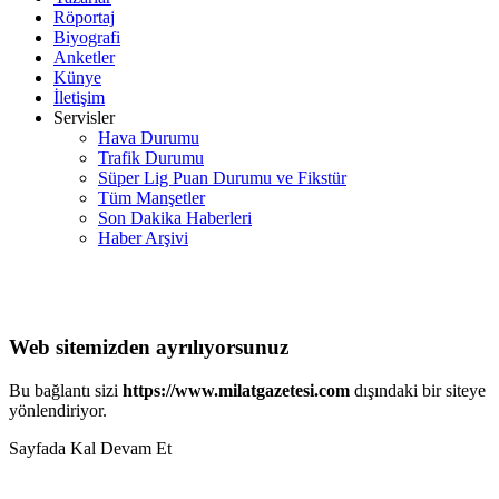
Röportaj
Biyografi
Anketler
Künye
İletişim
Servisler
Hava Durumu
Trafik Durumu
Süper Lig Puan Durumu ve Fikstür
Tüm Manşetler
Son Dakika Haberleri
Haber Arşivi
Web sitemizden ayrılıyorsunuz
Bu bağlantı sizi
https://www.milatgazetesi.com
dışındaki bir siteye
yönlendiriyor.
Sayfada Kal
Devam Et