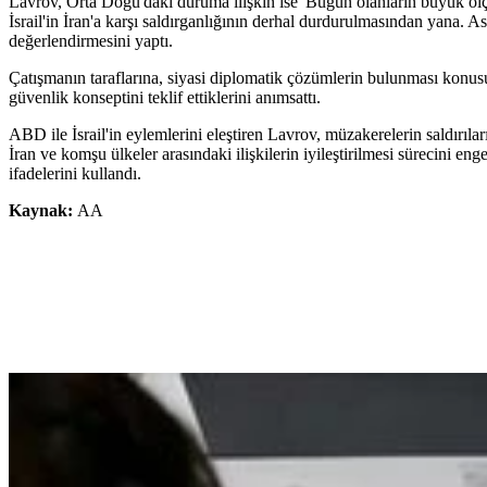
Lavrov, Orta Doğu'daki duruma ilişkin ise 'Bugün olanların büyük ölç
İsrail'in İran'a karşı saldırganlığının derhal durdurulmasından yana. As
değerlendirmesini yaptı.
Çatışmanın taraflarına, siyasi diplomatik çözümlerin bulunması konus
güvenlik konseptini teklif ettiklerini anımsattı.
ABD ile İsrail'in eylemlerini eleştiren Lavrov, müzakerelerin saldırıl
İran ve komşu ülkeler arasındaki ilişkilerin iyileştirilmesi sürecini en
ifadelerini kullandı.
Kaynak:
AA