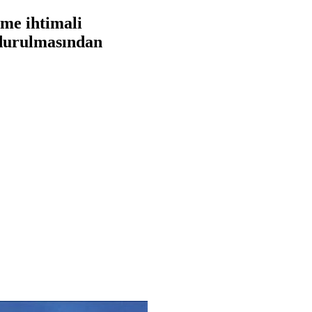
şme ihtimali
urdurulmasından