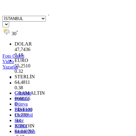
°
30
DOLAR
47,7436
0.18
Foto Galeri
EURO
Video
55,2510
Yazarlar
0.32
STERLİN
64,4811
0.38
GRAM ALTIN
Gündem
6660.55
Politika
0
Dünya
BİST100
Ekonomi
13.779
Otomobil
-14
Spor
BITCOIN
Kültür
64.840,97
Resmi İlan