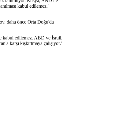
rak tanımlıyor. Rusya, ABD ile
llanılması kabul edilemez.'
vrov, daha önce Orta Doğu'da
ve kabul edilemez. ABD ve İsrail,
an'a karşı kışkırtmaya çalışıyor.'