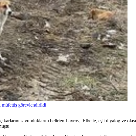
 müfettiş görevlendirildi
çıkarlarını savunduklarını belirten Lavrov, 'Elbette, eşit diyalog ve olas
nuştu.