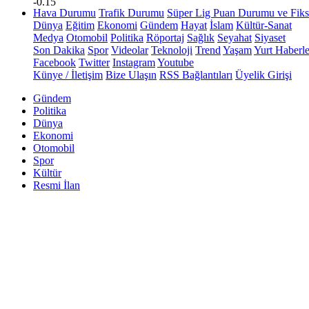
-0.15
Hava Durumu
Trafik Durumu
Süper Lig Puan Durumu ve Fiks
Dünya
Eğitim
Ekonomi
Gündem
Hayat
İslam
Kültür-Sanat
Medya
Otomobil
Politika
Röportaj
Sağlık
Seyahat
Siyaset
Son Dakika
Spor
Videolar
Teknoloji
Trend
Yaşam
Yurt Haberle
Facebook
Twitter
Instagram
Youtube
Künye / İletişim
Bize Ulaşın
RSS Bağlantıları
Üyelik Girişi
Gündem
Politika
Dünya
Ekonomi
Otomobil
Spor
Kültür
Resmi İlan