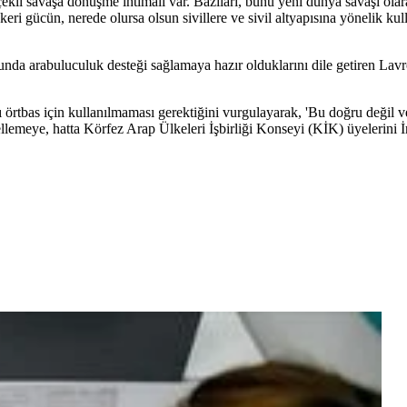
ekli savaşa dönüşme ihtimali var. Bazıları, bunu yeni dünya savaşı ola
keri gücün, nerede olursa olsun sivillere ve sivil altyapısına yönelik ku
unda arabuluculuk desteği sağlamaya hazır olduklarını dile getiren La
arı örtbas için kullanılmaması gerektiğini vurgulayarak, 'Bu doğru değil 
gellemeye, hatta Körfez Arap Ülkeleri İşbirliği Konseyi (KİK) üyelerini İr