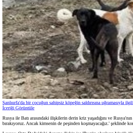
Şanlıurfa'da bir çocuğun sahipsiz köpeğin saldırısına uğramasıyla ilgili
İçeriği Görüntüle
Rusya ile Batı arasındaki ilişkilerin derin kriz yaşadığını ve Rusya'nın 
bırakıyoruz. Ancak kimsenin de peşinden koşmayacağız.' şeklinde ko