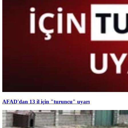
AFAD'dan 13 il için "turuncu" uyarı