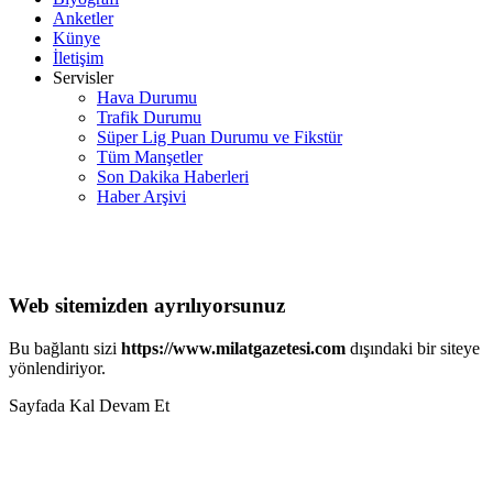
Anketler
Künye
İletişim
Servisler
Hava Durumu
Trafik Durumu
Süper Lig Puan Durumu ve Fikstür
Tüm Manşetler
Son Dakika Haberleri
Haber Arşivi
Web sitemizden ayrılıyorsunuz
Bu bağlantı sizi
https://www.milatgazetesi.com
dışındaki bir siteye
yönlendiriyor.
Sayfada Kal
Devam Et