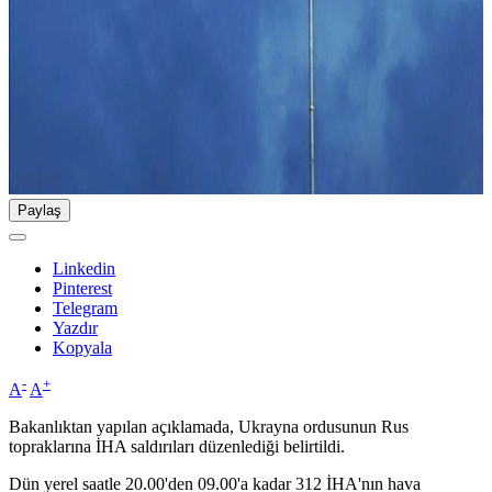
Paylaş
Linkedin
Pinterest
Telegram
Yazdır
Kopyala
-
+
A
A
Bakanlıktan yapılan açıklamada, Ukrayna ordusunun Rus
topraklarına İHA saldırıları düzenlediği belirtildi.
Dün yerel saatle 20.00'den 09.00'a kadar 312 İHA'nın hava