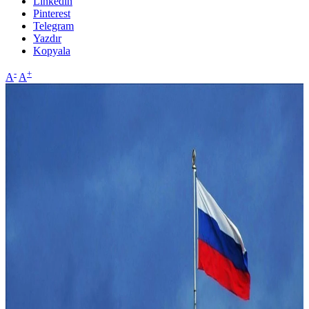
Linkedin
Pinterest
Telegram
Yazdır
Kopyala
-
+
A
A