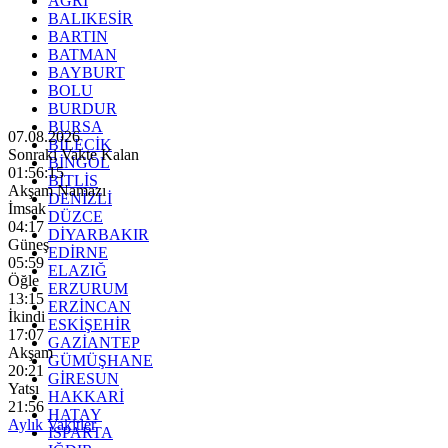
AĞRI
BALIKESİR
BARTIN
BATMAN
BAYBURT
BOLU
BURDUR
BURSA
07.08.2026
BİLECİK
Sonraki Vakte Kalan
BİNGÖL
01:56:13
BİTLİS
Akşam Namazı
DENİZLİ
İmsak
DÜZCE
04:17
DİYARBAKIR
Güneş
EDİRNE
05:59
ELAZIĞ
Öğle
ERZURUM
13:15
ERZİNCAN
İkindi
ESKİŞEHİR
17:07
GAZİANTEP
Akşam
GÜMÜŞHANE
20:21
GİRESUN
Yatsı
HAKKARİ
21:56
HATAY
Aylık Vakitler
ISPARTA