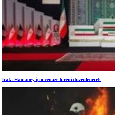
Irak: Hamaney için cenaze töreni düzenlenecek