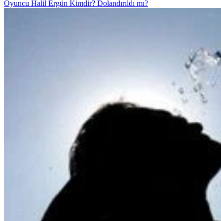
Oyuncu Halil Ergün Kimdir? Dolandırıldı mı?