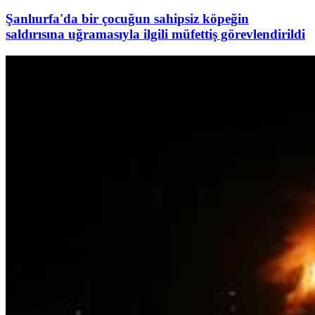
Şanlıurfa'da bir çocuğun sahipsiz köpeğin
saldırısına uğramasıyla ilgili müfettiş görevlendirildi