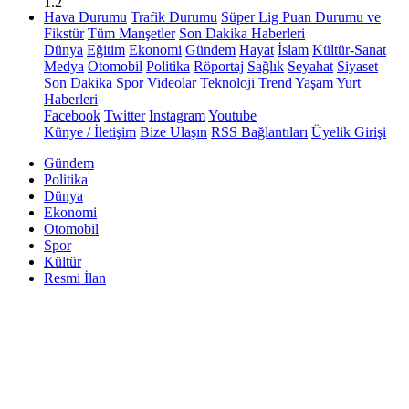
1.2
Hava Durumu
Trafik Durumu
Süper Lig Puan Durumu ve
Fikstür
Tüm Manşetler
Son Dakika Haberleri
Dünya
Eğitim
Ekonomi
Gündem
Hayat
İslam
Kültür-Sanat
Medya
Otomobil
Politika
Röportaj
Sağlık
Seyahat
Siyaset
Son Dakika
Spor
Videolar
Teknoloji
Trend
Yaşam
Yurt
Haberleri
Facebook
Twitter
Instagram
Youtube
Künye / İletişim
Bize Ulaşın
RSS Bağlantıları
Üyelik Girişi
Gündem
Politika
Dünya
Ekonomi
Otomobil
Spor
Kültür
Resmi İlan