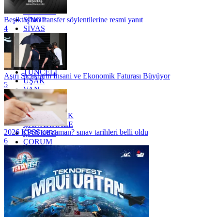
SAKARYA
SAMSUN
SİNOP
Beşiktaş'tan transfer söylentilerine resmi yanıt
SİVAS
4
SİİRT
TEKİRDAĞ
TOKAT
TRABZON
TUNCELİ
Aşırı Sıcakların İnsani ve Ekonomik Faturası Büyüyor
UŞAK
5
VAN
YALOVA
YOZGAT
ZONGULDAK
ÇANAKKALE
2026 KPSS ne zaman? sınav tarihleri belli oldu
ÇANKIRI
6
ÇORUM
İSTANBUL
İZMİR
ŞANLIURFA
ŞIRNAK