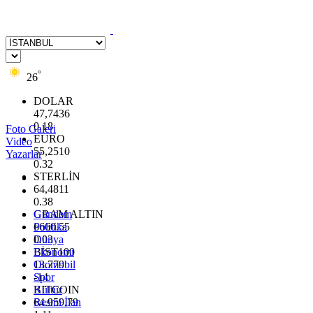
°
26
DOLAR
47,7436
0.18
Foto Galeri
EURO
Video
55,2510
Yazarlar
0.32
STERLİN
64,4811
0.38
GRAM ALTIN
Gündem
6660.55
Politika
0.03
Dünya
BİST100
Ekonomi
13.779
Otomobil
-14
Spor
BITCOIN
Kültür
64.959,79
Resmi İlan