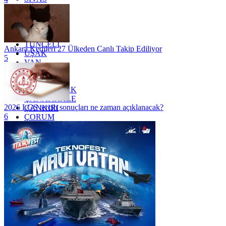
SİİRT
TEKİRDAĞ
TOKAT
TRABZON
TUNCELİ
Ankara Kedileri 27 Ülkeden Canlı Takip Ediliyor
UŞAK
5
VAN
YALOVA
YOZGAT
ZONGULDAK
ÇANAKKALE
2026 LGS tercih sonuçları ne zaman açıklanacak?
ÇANKIRI
6
ÇORUM
İSTANBUL
İZMİR
ŞANLIURFA
ŞIRNAK