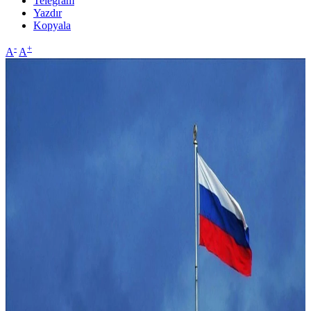
Telegram
Yazdır
Kopyala
-
+
A
A