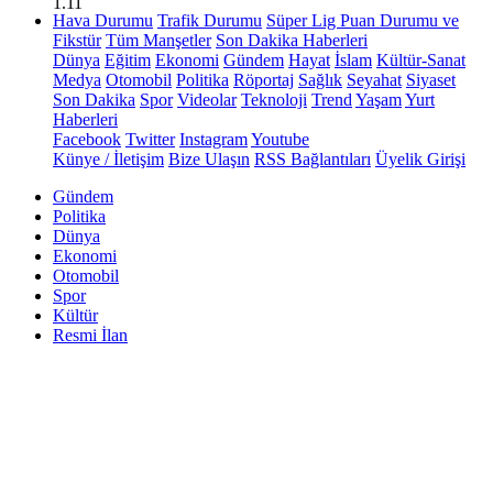
1.11
Hava Durumu
Trafik Durumu
Süper Lig Puan Durumu ve
Fikstür
Tüm Manşetler
Son Dakika Haberleri
Dünya
Eğitim
Ekonomi
Gündem
Hayat
İslam
Kültür-Sanat
Medya
Otomobil
Politika
Röportaj
Sağlık
Seyahat
Siyaset
Son Dakika
Spor
Videolar
Teknoloji
Trend
Yaşam
Yurt
Haberleri
Facebook
Twitter
Instagram
Youtube
Künye / İletişim
Bize Ulaşın
RSS Bağlantıları
Üyelik Girişi
Gündem
Politika
Dünya
Ekonomi
Otomobil
Spor
Kültür
Resmi İlan