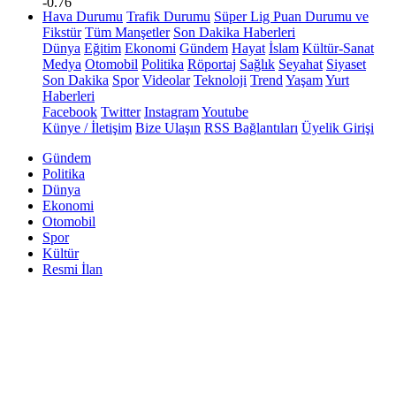
-0.76
Hava Durumu
Trafik Durumu
Süper Lig Puan Durumu ve
Fikstür
Tüm Manşetler
Son Dakika Haberleri
Dünya
Eğitim
Ekonomi
Gündem
Hayat
İslam
Kültür-Sanat
Medya
Otomobil
Politika
Röportaj
Sağlık
Seyahat
Siyaset
Son Dakika
Spor
Videolar
Teknoloji
Trend
Yaşam
Yurt
Haberleri
Facebook
Twitter
Instagram
Youtube
Künye / İletişim
Bize Ulaşın
RSS Bağlantıları
Üyelik Girişi
Gündem
Politika
Dünya
Ekonomi
Otomobil
Spor
Kültür
Resmi İlan