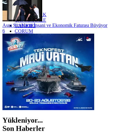
YALOVA
YOZGAT
ZONGULDAK
ÇANAKKALE
Aşırı Sıcakların İnsani ve Ekonomik Faturası Büyüyor
ÇANKIRI
6
ÇORUM
İSTANBUL
İZMİR
ŞANLIURFA
ŞIRNAK
Yükleniyor...
Son Haberler