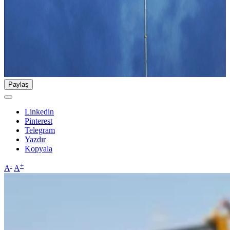
Paylaş
Linkedin
Pinterest
Telegram
Yazdır
Kopyala
-
+
A
A