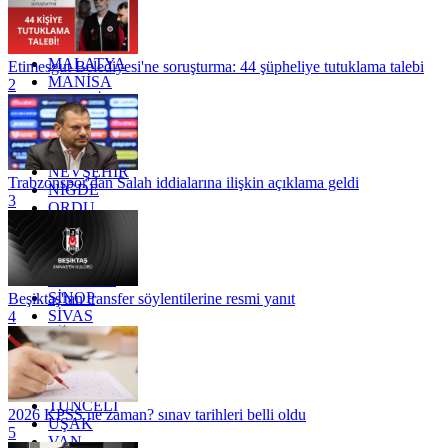
KONYA
KÜTAHYA
KİLİS
MALATYA
Etimesgut Belediyesi'ne soruşturma: 44 şüpheliye tutuklama talebi
MANİSA
2
MARDİN
MERSİN
MUĞLA
MUŞ
NEVŞEHİR
Trabzonspor'dan Salah iddialarına ilişkin açıklama geldi
NİĞDE
3
ORDU
OSMANİYE
RİZE
SAKARYA
SAMSUN
SİNOP
Beşiktaş'tan transfer söylentilerine resmi yanıt
SİVAS
4
SİİRT
TEKİRDAĞ
TOKAT
TRABZON
TUNCELİ
2026 KPSS ne zaman? sınav tarihleri belli oldu
UŞAK
5
VAN