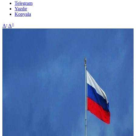
Telegram
Yazdır
Kopyala
-
+
A
A