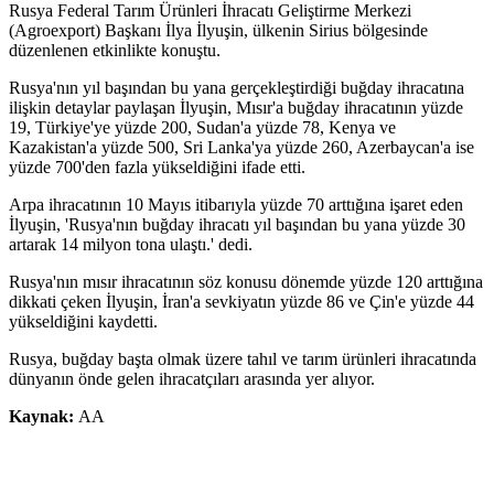
Rusya Federal Tarım Ürünleri İhracatı Geliştirme Merkezi
(Agroexport) Başkanı İlya İlyuşin, ülkenin Sirius bölgesinde
düzenlenen etkinlikte konuştu.
Rusya'nın yıl başından bu yana gerçekleştirdiği buğday ihracatına
ilişkin detaylar paylaşan İlyuşin, Mısır'a buğday ihracatının yüzde
19, Türkiye'ye yüzde 200, Sudan'a yüzde 78, Kenya ve
Kazakistan'a yüzde 500, Sri Lanka'ya yüzde 260, Azerbaycan'a ise
yüzde 700'den fazla yükseldiğini ifade etti.
Arpa ihracatının 10 Mayıs itibarıyla yüzde 70 arttığına işaret eden
İlyuşin, 'Rusya'nın buğday ihracatı yıl başından bu yana yüzde 30
artarak 14 milyon tona ulaştı.' dedi.
Rusya'nın mısır ihracatının söz konusu dönemde yüzde 120 arttığına
dikkati çeken İlyuşin, İran'a sevkiyatın yüzde 86 ve Çin'e yüzde 44
yükseldiğini kaydetti.
Rusya, buğday başta olmak üzere tahıl ve tarım ürünleri ihracatında
dünyanın önde gelen ihracatçıları arasında yer alıyor.
Kaynak:
AA