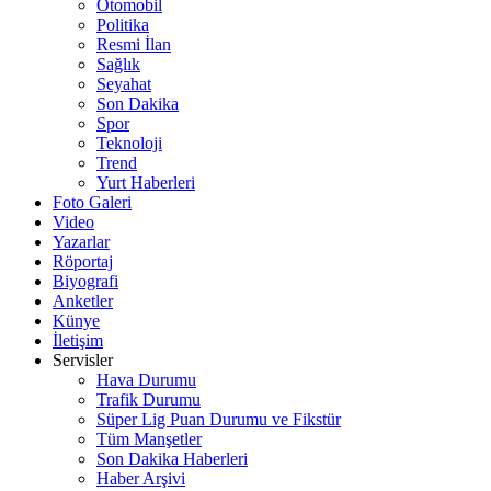
Otomobil
Politika
Resmi İlan
Sağlık
Seyahat
Son Dakika
Spor
Teknoloji
Trend
Yurt Haberleri
Foto Galeri
Video
Yazarlar
Röportaj
Biyografi
Anketler
Künye
İletişim
Servisler
Hava Durumu
Trafik Durumu
Süper Lig Puan Durumu ve Fikstür
Tüm Manşetler
Son Dakika Haberleri
Haber Arşivi