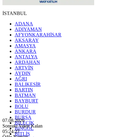
İSTANBUL
ADANA
ADIYAMAN
AFYONKARAHİSAR
AKSARAY
AMASYA
ANKARA
ANTALYA
ARDAHAN
ARTVİN
AYDIN
AĞRI
BALIKESİR
BARTIN
BATMAN
BAYBURT
BOLU
BURDUR
BURSA
07.08.2026
BİLECİK
Sonraki Vakte Kalan
BİNGÖL
05:24:25
BİTLİS
Öğle Namazı