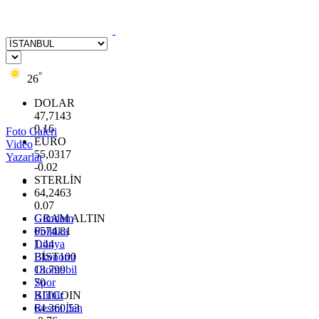
°
26
DOLAR
47,7143
0.16
Foto Galeri
EURO
Video
55,0317
Yazarlar
-0.02
STERLİN
64,2463
0.07
GRAM ALTIN
Gündem
6574.81
Politika
1.44
Dünya
BİST100
Ekonomi
13.799
Otomobil
70
Spor
BITCOIN
Kültür
64.360,53
Resmi İlan