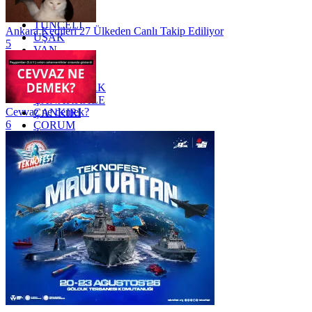
TRABZON
TUNCELİ
Ankara Kedileri 27 Ülkeden Canlı Takip Ediliyor
UŞAK
5
VAN
YALOVA
YOZGAT
ZONGULDAK
ÇANAKKALE
Cevvaz ne demek?
ÇANKIRI
6
ÇORUM
İSTANBUL
İZMİR
ŞANLIURFA
ŞIRNAK