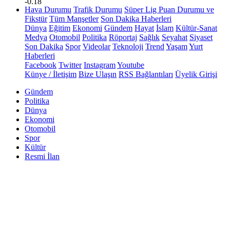
-0.18
Hava Durumu
Trafik Durumu
Süper Lig Puan Durumu ve
Fikstür
Tüm Manşetler
Son Dakika Haberleri
Dünya
Eğitim
Ekonomi
Gündem
Hayat
İslam
Kültür-Sanat
Medya
Otomobil
Politika
Röportaj
Sağlık
Seyahat
Siyaset
Son Dakika
Spor
Videolar
Teknoloji
Trend
Yaşam
Yurt
Haberleri
Facebook
Twitter
Instagram
Youtube
Künye / İletişim
Bize Ulaşın
RSS Bağlantıları
Üyelik Girişi
Gündem
Politika
Dünya
Ekonomi
Otomobil
Spor
Kültür
Resmi İlan