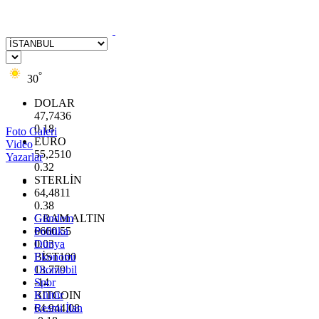
°
30
DOLAR
47,7436
0.18
Foto Galeri
EURO
Video
55,2510
Yazarlar
0.32
STERLİN
64,4811
0.38
GRAM ALTIN
Gündem
6660.55
Politika
0.03
Dünya
BİST100
Ekonomi
13.779
Otomobil
-14
Spor
BITCOIN
Kültür
64.944,08
Resmi İlan