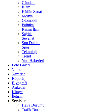
Gündem
İslam
Kültür-Sanat
Medya
Otomobil
Politika
Resmi İlan
Sağlık
Seyahat
Son Dakika
Spor
Teknoloji
Trend
Yurt Haberleri
Foto Galeri
Video
Yazarlar
Röportaj
Biyografi
Anketler
Künye
İletişim
Servisler
Hava Durumu
Trafik Durumu