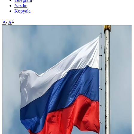
Telegram
Yazdır
Kopyala
-
+
A
A