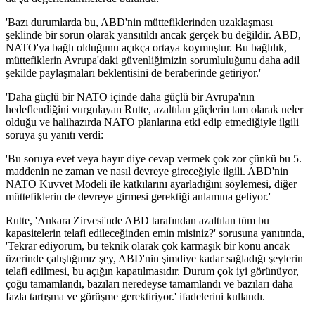
'Bazı durumlarda bu, ABD'nin müttefiklerinden uzaklaşması
şeklinde bir sorun olarak yansıtıldı ancak gerçek bu değildir. ABD,
NATO'ya bağlı olduğunu açıkça ortaya koymuştur. Bu bağlılık,
müttefiklerin Avrupa'daki güvenliğimizin sorumluluğunu daha adil
şekilde paylaşmaları beklentisini de beraberinde getiriyor.'
'Daha güçlü bir NATO içinde daha güçlü bir Avrupa'nın
hedeflendiğini vurgulayan Rutte, azaltılan güçlerin tam olarak neler
olduğu ve halihazırda NATO planlarına etki edip etmediğiyle ilgili
soruya şu yanıtı verdi:
'Bu soruya evet veya hayır diye cevap vermek çok zor çünkü bu 5.
maddenin ne zaman ve nasıl devreye gireceğiyle ilgili. ABD'nin
NATO Kuvvet Modeli ile katkılarını ayarladığını söylemesi, diğer
müttefiklerin de devreye girmesi gerektiği anlamına geliyor.'
Rutte, 'Ankara Zirvesi'nde ABD tarafından azaltılan tüm bu
kapasitelerin telafi edileceğinden emin misiniz?' sorusuna yanıtında,
'Tekrar ediyorum, bu teknik olarak çok karmaşık bir konu ancak
üzerinde çalıştığımız şey, ABD'nin şimdiye kadar sağladığı şeylerin
telafi edilmesi, bu açığın kapatılmasıdır. Durum çok iyi görünüyor,
çoğu tamamlandı, bazıları neredeyse tamamlandı ve bazıları daha
fazla tartışma ve görüşme gerektiriyor.' ifadelerini kullandı.