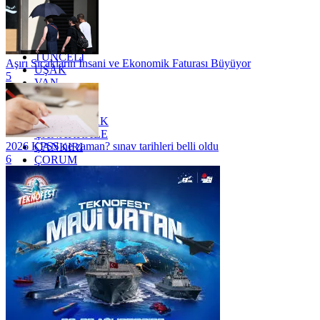
SİİRT
TEKİRDAĞ
TOKAT
TRABZON
TUNCELİ
Aşırı Sıcakların İnsani ve Ekonomik Faturası Büyüyor
UŞAK
5
VAN
YALOVA
YOZGAT
ZONGULDAK
ÇANAKKALE
2026 KPSS ne zaman? sınav tarihleri belli oldu
ÇANKIRI
6
ÇORUM
İSTANBUL
İZMİR
ŞANLIURFA
ŞIRNAK