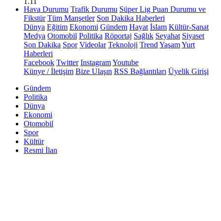
1.11
Hava Durumu
Trafik Durumu
Süper Lig Puan Durumu ve
Fikstür
Tüm Manşetler
Son Dakika Haberleri
Dünya
Eğitim
Ekonomi
Gündem
Hayat
İslam
Kültür-Sanat
Medya
Otomobil
Politika
Röportaj
Sağlık
Seyahat
Siyaset
Son Dakika
Spor
Videolar
Teknoloji
Trend
Yaşam
Yurt
Haberleri
Facebook
Twitter
Instagram
Youtube
Künye / İletişim
Bize Ulaşın
RSS Bağlantıları
Üyelik Girişi
Gündem
Politika
Dünya
Ekonomi
Otomobil
Spor
Kültür
Resmi İlan