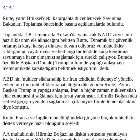
-
+
A
A
Rutte, yarın Brüksel'deki karargahta düzenlenecek Savunma
Bakanları Toplantısı öncesinde basına açıklamalarda bulundu.
Toplantıda 7-8 Temmuz'da Ankara'da yapılacak NATO zirvesinin
hazırlıklarının ele alınacağını belirten Rutte, 'Dinamik bir güvenlik
ortamıyla karşı karşıya olmaya devam ediyoruz ve müttefikler,
saldırganlığı caydırmaya ve herhangi bir tehdide karşı kendimizi
savunmaya hazır olmamızı sağlamak için sürekli çalışıyor. Burada
özellikle Başkan (Donald) Trump'ın İran ile yaptığı anlaşmayı
memnuniyetle karşıladığımı belirtmek istiyorum.' dedi.
ABD'nin 'nükleer silaha sahip bir İran tehdidini önlemeye' yönelik
eyleminin tüm müttefikleri rahatlattığını dile getiren Rutte, 'Ayrıca
Başkan Trump'ın yaptığı anlaşma, İran'ın hiçbir zaman nükleer silah
elde etmemesini sağlamak için fırsat yaratmıştır. Hürmüz Boğazı'nda
serbest geçişin yeniden sağlanması çok büyük bir ilerleme olacaktır.'
diye konuştu.
Rutte, Fransa ve İngiltere öncülüğündeki girişime birçok müttefikin
destek vermeye hazır olduğunu söyledi.
AA muhabirinin Hürmüz Boğazı'na ilişkin sorusunu yanıtlayan
Rutte, konunun NATO'nun sorumluluk alanı dışında olduğunu