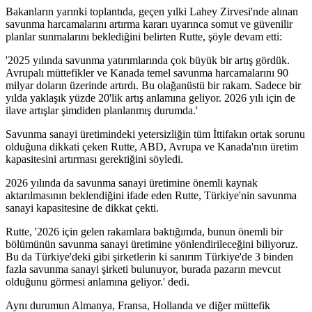
Bakanların yarınki toplantıda, geçen yılki Lahey Zirvesi'nde alınan
savunma harcamalarını artırma kararı uyarınca somut ve güvenilir
planlar sunmalarını beklediğini belirten Rutte, şöyle devam etti:
'2025 yılında savunma yatırımlarında çok büyük bir artış gördük.
Avrupalı müttefikler ve Kanada temel savunma harcamalarını 90
milyar doların üzerinde artırdı. Bu olağanüstü bir rakam. Sadece bir
yılda yaklaşık yüzde 20'lik artış anlamına geliyor. 2026 yılı için de
ilave artışlar şimdiden planlanmış durumda.'
Savunma sanayi üretimindeki yetersizliğin tüm İttifakın ortak sorunu
olduğuna dikkati çeken Rutte, ABD, Avrupa ve Kanada'nın üretim
kapasitesini artırması gerektiğini söyledi.
2026 yılında da savunma sanayi üretimine önemli kaynak
aktarılmasının beklendiğini ifade eden Rutte, Türkiye'nin savunma
sanayi kapasitesine de dikkat çekti.
Rutte, '2026 için gelen rakamlara baktığımda, bunun önemli bir
bölümünün savunma sanayi üretimine yönlendirileceğini biliyoruz.
Bu da Türkiye'deki gibi şirketlerin ki sanırım Türkiye'de 3 binden
fazla savunma sanayi şirketi bulunuyor, burada pazarın mevcut
olduğunu görmesi anlamına geliyor.' dedi.
Aynı durumun Almanya, Fransa, Hollanda ve diğer müttefik