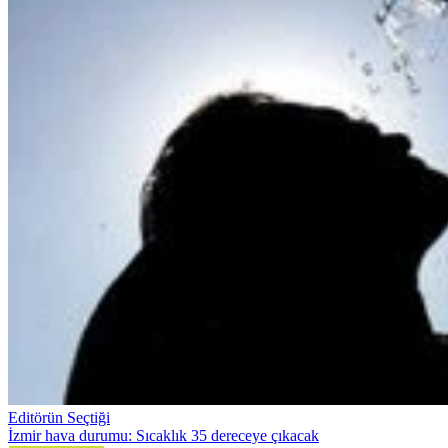
Editörün Seçtiği
İzmir hava durumu: Sıcaklık 35 dereceye çıkacak