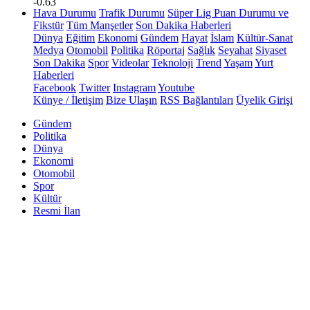
-0.63
Hava Durumu
Trafik Durumu
Süper Lig Puan Durumu ve
Fikstür
Tüm Manşetler
Son Dakika Haberleri
Dünya
Eğitim
Ekonomi
Gündem
Hayat
İslam
Kültür-Sanat
Medya
Otomobil
Politika
Röportaj
Sağlık
Seyahat
Siyaset
Son Dakika
Spor
Videolar
Teknoloji
Trend
Yaşam
Yurt
Haberleri
Facebook
Twitter
Instagram
Youtube
Künye / İletişim
Bize Ulaşın
RSS Bağlantıları
Üyelik Girişi
Gündem
Politika
Dünya
Ekonomi
Otomobil
Spor
Kültür
Resmi İlan