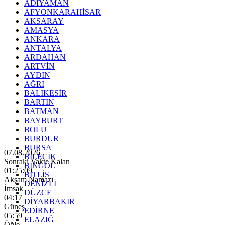
ADIYAMAN
AFYONKARAHİSAR
AKSARAY
AMASYA
ANKARA
ANTALYA
ARDAHAN
ARTVİN
AYDIN
AĞRI
BALIKESİR
BARTIN
BATMAN
BAYBURT
BOLU
BURDUR
BURSA
07.08.2026
BİLECİK
Sonraki Vakte Kalan
BİNGÖL
01:25:07
BİTLİS
Akşam Namazı
DENİZLİ
İmsak
DÜZCE
04:17
DİYARBAKIR
Güneş
EDİRNE
05:59
ELAZIĞ
Öğle