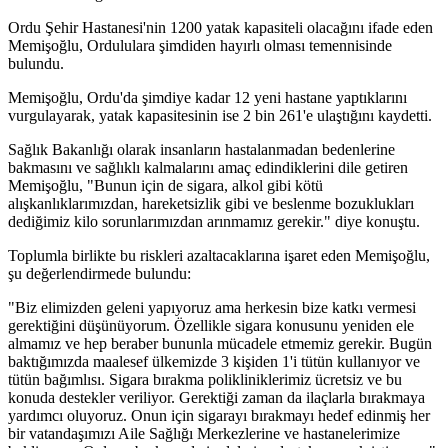
Ordu Şehir Hastanesi'nin 1200 yatak kapasiteli olacağını ifade eden
Memişoğlu, Ordululara şimdiden hayırlı olması temennisinde
bulundu.
Memişoğlu, Ordu'da şimdiye kadar 12 yeni hastane yaptıklarını
vurgulayarak, yatak kapasitesinin ise 2 bin 261'e ulaştığını kaydetti.
Sağlık Bakanlığı olarak insanların hastalanmadan bedenlerine
bakmasını ve sağlıklı kalmalarını amaç edindiklerini dile getiren
Memişoğlu, "Bunun için de sigara, alkol gibi kötü
alışkanlıklarımızdan, hareketsizlik gibi ve beslenme bozuklukları
dediğimiz kilo sorunlarımızdan arınmamız gerekir." diye konuştu.
Toplumla birlikte bu riskleri azaltacaklarına işaret eden Memişoğlu,
şu değerlendirmede bulundu:
"Biz elimizden geleni yapıyoruz ama herkesin bize katkı vermesi
gerektiğini düşünüyorum. Özellikle sigara konusunu yeniden ele
almamız ve hep beraber bununla mücadele etmemiz gerekir. Bugün
baktığımızda maalesef ülkemizde 3 kişiden 1'i tütün kullanıyor ve
tütün bağımlısı. Sigara bırakma polikliniklerimiz ücretsiz ve bu
konuda destekler veriliyor. Gerektiği zaman da ilaçlarla bırakmaya
yardımcı oluyoruz. Onun için sigarayı bırakmayı hedef edinmiş her
bir vatandaşımızı Aile Sağlığı Merkezlerine ve hastanelerimize