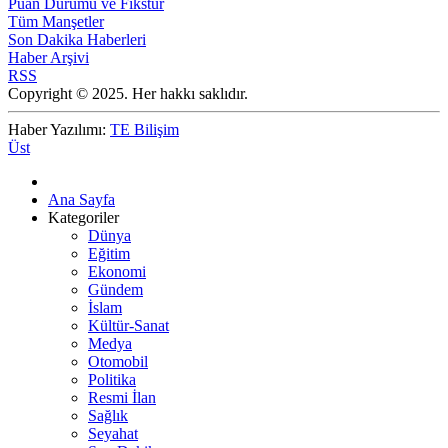
Puan Durumu ve Fikstür
Tüm Manşetler
Son Dakika Haberleri
Haber Arşivi
RSS
Copyright © 2025. Her hakkı saklıdır.
Haber Yazılımı:
TE Bilişim
Üst
Ana Sayfa
Kategoriler
Dünya
Eğitim
Ekonomi
Gündem
İslam
Kültür-Sanat
Medya
Otomobil
Politika
Resmi İlan
Sağlık
Seyahat