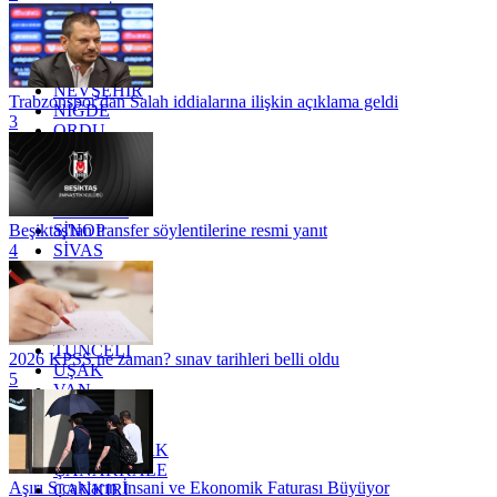
MARDİN
MERSİN
MUĞLA
MUŞ
NEVŞEHİR
Trabzonspor'dan Salah iddialarına ilişkin açıklama geldi
NİĞDE
3
ORDU
OSMANİYE
RİZE
SAKARYA
SAMSUN
SİNOP
Beşiktaş'tan transfer söylentilerine resmi yanıt
SİVAS
4
SİİRT
TEKİRDAĞ
TOKAT
TRABZON
TUNCELİ
2026 KPSS ne zaman? sınav tarihleri belli oldu
UŞAK
5
VAN
YALOVA
YOZGAT
ZONGULDAK
ÇANAKKALE
Aşırı Sıcakların İnsani ve Ekonomik Faturası Büyüyor
ÇANKIRI