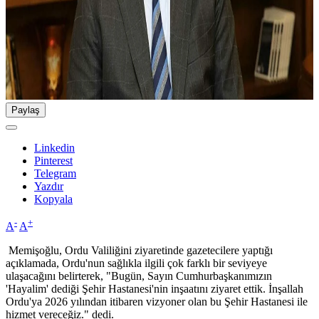
Paylaş
Linkedin
Pinterest
Telegram
Yazdır
Kopyala
-
+
A
A
Memişoğlu, Ordu Valiliğini ziyaretinde gazetecilere yaptığı
açıklamada, Ordu'nun sağlıkla ilgili çok farklı bir seviyeye
ulaşacağını belirterek, "Bugün, Sayın Cumhurbaşkanımızın
'Hayalim' dediği Şehir Hastanesi'nin inşaatını ziyaret ettik. İnşallah
Ordu'ya 2026 yılından itibaren vizyoner olan bu Şehir Hastanesi ile
hizmet vereceğiz." dedi.