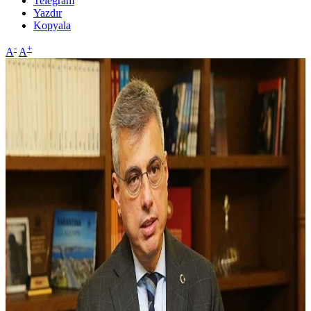
Telegram
Yazdır
Kopyala
-
+
A
A