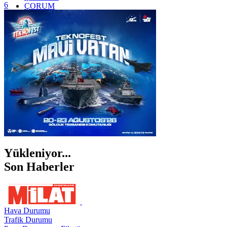
6
ÇORUM
İSTANBUL
İZMİR
ŞANLIURFA
ŞIRNAK
Yükleniyor...
Son Haberler
Hava Durumu
Trafik Durumu