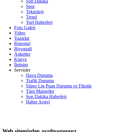
Son Dakika
Spor
Teknoloji
Trend
Yurt Haberleri
Foto Galeri
Video
Yazarlar
Röportaj
Biyografi
Anketler
Künye
İletişim
Servisler
Hava Durumu
Trafik Durumu
Süper Lig Puan Durumu ve Fikstür
Tüm Manşetler
Son Dakika Haberleri
Haber Arşivi
Web sitemizden ayrılıyorsunuz