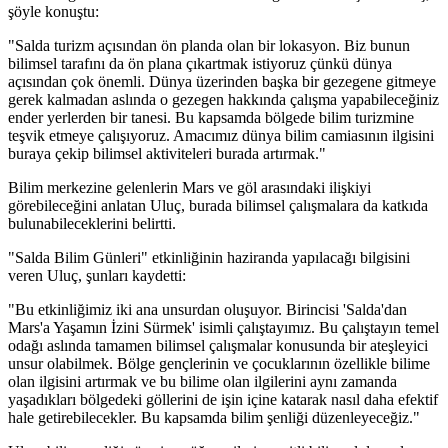
şöyle konuştu:
"Salda turizm açısından ön planda olan bir lokasyon. Biz bunun
bilimsel tarafını da ön plana çıkartmak istiyoruz çünkü dünya
açısından çok önemli. Dünya üzerinden başka bir gezegene gitmeye
gerek kalmadan aslında o gezegen hakkında çalışma yapabileceğiniz
ender yerlerden bir tanesi. Bu kapsamda bölgede bilim turizmine
teşvik etmeye çalışıyoruz. Amacımız dünya bilim camiasının ilgisini
buraya çekip bilimsel aktiviteleri burada artırmak."
Bilim merkezine gelenlerin Mars ve göl arasındaki ilişkiyi
görebileceğini anlatan Uluç, burada bilimsel çalışmalara da katkıda
bulunabileceklerini belirtti.
"Salda Bilim Günleri" etkinliğinin haziranda yapılacağı bilgisini
veren Uluç, şunları kaydetti:
"Bu etkinliğimiz iki ana unsurdan oluşuyor. Birincisi 'Salda'dan
Mars'a Yaşamın İzini Sürmek' isimli çalıştayımız. Bu çalıştayın temel
odağı aslında tamamen bilimsel çalışmalar konusunda bir ateşleyici
unsur olabilmek. Bölge gençlerinin ve çocuklarının özellikle bilime
olan ilgisini artırmak ve bu bilime olan ilgilerini aynı zamanda
yaşadıkları bölgedeki göllerini de işin içine katarak nasıl daha efektif
hale getirebilecekler. Bu kapsamda bilim şenliği düzenleyeceğiz."