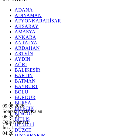
ADANA
ADIYAMAN
AFYONKARAHİSAR
AKSARAY
AMASYA
ANKARA
ANTALYA
ARDAHAN
ARTVİN
AYDIN
AĞRI
BALIKESİR
BARTIN
BATMAN
BAYBURT
BOLU
BURDUR
BURSA
09.08.2026
BİLECİK
Sonraki Vakte Kalan
BİNGÖL
06:35:21
BİTLİS
Öğle Namazı
DENİZLİ
İmsak
DÜZCE
04:20
DİYARBAKIR