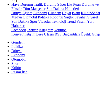
-0.1
Hava Durumu
Trafik Durumu
Süper Lig Puan Durumu ve
Fikstür
Tüm Manşetler
Son Dakika Haberleri
Dünya
Eğitim
Ekonomi
Gündem
Hayat
İslam
Kültür-Sanat
Medya
Otomobil
Politika
Röportaj
Sağlık
Seyahat
Siyaset
Son Dakika
Spor
Videolar
Teknoloji
Trend
Yaşam
Yurt
Haberleri
Facebook
Twitter
Instagram
Youtube
Künye / İletişim
Bize Ulaşın
RSS Bağlantıları
Üyelik Girişi
Gündem
Politika
Dünya
Ekonomi
Otomobil
Spor
Kültür
Resmi İlan