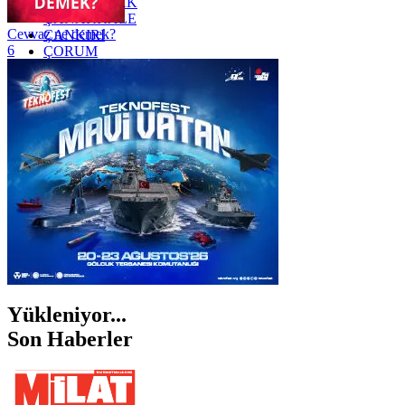
ZONGULDAK
ÇANAKKALE
Cevvaz ne demek?
ÇANKIRI
6
ÇORUM
İSTANBUL
İZMİR
ŞANLIURFA
ŞIRNAK
Yükleniyor...
Son Haberler