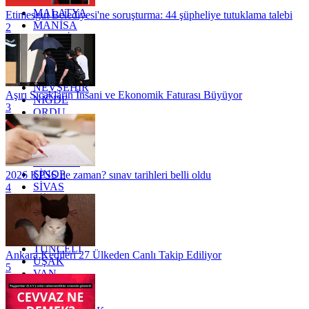
KİLİS
MALATYA
Etimesgut Belediyesi'ne soruşturma: 44 şüpheliye tutuklama talebi
MANİSA
2
MARDİN
MERSİN
MUĞLA
MUŞ
NEVŞEHİR
Aşırı Sıcakların İnsani ve Ekonomik Faturası Büyüyor
NİĞDE
3
ORDU
OSMANİYE
RİZE
SAKARYA
SAMSUN
SİNOP
2026 KPSS ne zaman? sınav tarihleri belli oldu
SİVAS
4
SİİRT
TEKİRDAĞ
TOKAT
TRABZON
TUNCELİ
Ankara Kedileri 27 Ülkeden Canlı Takip Ediliyor
UŞAK
5
VAN
YALOVA
YOZGAT