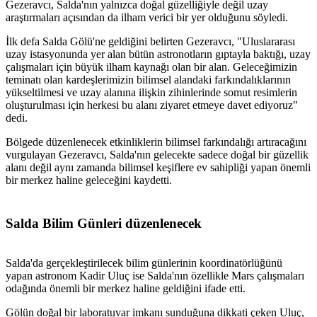
Gezeravcı, Salda'nın yalnızca doğal güzelliğiyle değil uzay
araştırmaları açısından da ilham verici bir yer olduğunu söyledi.
İlk defa Salda Gölü'ne geldiğini belirten Gezeravcı, "Uluslararası
uzay istasyonunda yer alan bütün astronotların gıptayla baktığı, uzay
çalışmaları için büyük ilham kaynağı olan bir alan. Geleceğimizin
teminatı olan kardeşlerimizin bilimsel alandaki farkındalıklarının
yükseltilmesi ve uzay alanına ilişkin zihinlerinde somut resimlerin
oluşturulması için herkesi bu alanı ziyaret etmeye davet ediyoruz"
dedi.
Bölgede düzenlenecek etkinliklerin bilimsel farkındalığı artıracağını
vurgulayan Gezeravcı, Salda'nın gelecekte sadece doğal bir güzellik
alanı değil aynı zamanda bilimsel keşiflere ev sahipliği yapan önemli
bir merkez haline geleceğini kaydetti.
Salda Bilim Günleri düzenlenecek
Salda'da gerçekleştirilecek bilim günlerinin koordinatörlüğünü
yapan astronom Kadir Uluç ise Salda'nın özellikle Mars çalışmaları
odağında önemli bir merkez haline geldiğini ifade etti.
Gölün doğal bir laboratuvar imkanı sunduğuna dikkati çeken Uluç,