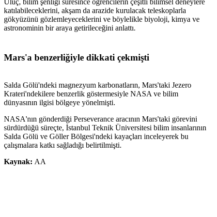
Uluç, bilim şenliği süresince öğrencilerin çeşitli bilimsel deneylere
katılabileceklerini, akşam da arazide kurulacak teleskoplarla
gökyüzünü gözlemleyeceklerini ve böylelikle biyoloji, kimya ve
astronominin bir araya getirileceğini anlattı.
Mars'a benzerliğiyle dikkati çekmişti
Salda Gölü'ndeki magnezyum karbonatların, Mars'taki Jezero
Krateri'ndekilere benzerlik göstermesiyle NASA ve bilim
dünyasının ilgisi bölgeye yönelmişti.
NASA'nın gönderdiği Perseverance aracının Mars'taki görevini
sürdürdüğü süreçte, İstanbul Teknik Üniversitesi bilim insanlarının
Salda Gölü ve Göller Bölgesi'ndeki kayaçları inceleyerek bu
çalışmalara katkı sağladığı belirtilmişti.
Kaynak:
AA