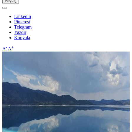
Paylaş
Linkedin
Pinterest
Telegram
Yazdır
Kopyala
-
+
A
A