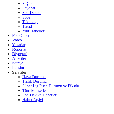
Sağlık
Seyahat
Son Dakika
Spor
Teknoloji
Trend
Yurt Haberleri
Foto Galeri
Video
Yazarlar
Röportaj
Biyografi
Anketler
Künye
İletişim
Servisler
Hava Durumu
Trafik Durumu
Süper Lig Puan Durumu ve Fikstür
Tüm Manşetler
Son Dakika Haberleri
Haber Arşivi