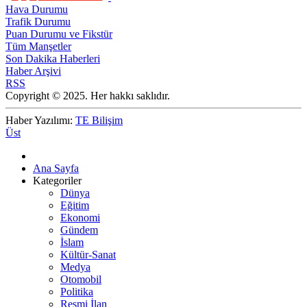
Hava Durumu
Trafik Durumu
Puan Durumu ve Fikstür
Tüm Manşetler
Son Dakika Haberleri
Haber Arşivi
RSS
Copyright © 2025. Her hakkı saklıdır.
Haber Yazılımı:
TE Bilişim
Üst
Ana Sayfa
Kategoriler
Dünya
Eğitim
Ekonomi
Gündem
İslam
Kültür-Sanat
Medya
Otomobil
Politika
Resmi İlan