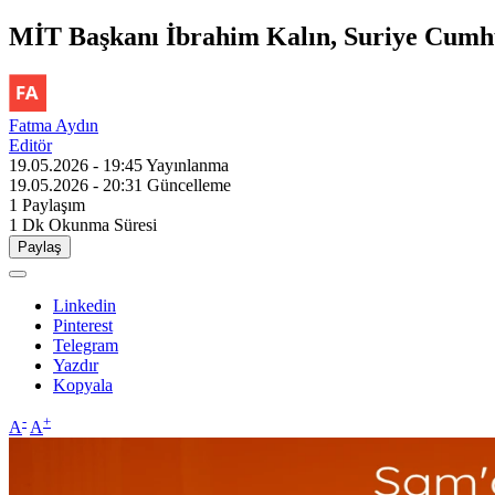
MİT Başkanı İbrahim Kalın, Suriye Cumhur
Fatma Aydın
Editör
19.05.2026 - 19:45
Yayınlanma
19.05.2026 - 20:31
Güncelleme
1
Paylaşım
1 Dk
Okunma Süresi
Paylaş
Linkedin
Pinterest
Telegram
Yazdır
Kopyala
-
+
A
A