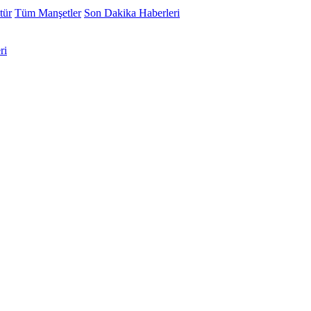
tür
Tüm Manşetler
Son Dakika Haberleri
ri