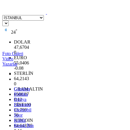
°
24
DOLAR
47,6704
0
Foto Galeri
EURO
Video
55,0406
Yazarlar
-0.08
STERLİN
64,2143
0
GRAM ALTIN
Gündem
6500.87
Politika
0.12
Dünya
BİST100
Ekonomi
13.799
Otomobil
70
Spor
BITCOIN
Kültür
64.643,95
Resmi İlan