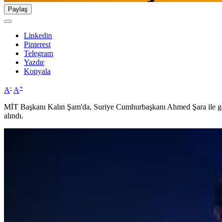
Paylaş
Linkedin
Pinterest
Telegram
Yazdır
Kopyala
-
+
A
A
MİT Başkanı Kalın Şam'da, Suriye Cumhurbaşkanı Ahmed Şara ile görüş
alındı.