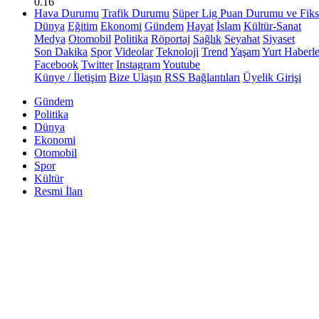
0.16
Hava Durumu
Trafik Durumu
Süper Lig Puan Durumu ve Fiks
Dünya
Eğitim
Ekonomi
Gündem
Hayat
İslam
Kültür-Sanat
Medya
Otomobil
Politika
Röportaj
Sağlık
Seyahat
Siyaset
Son Dakika
Spor
Videolar
Teknoloji
Trend
Yaşam
Yurt Haberle
Facebook
Twitter
Instagram
Youtube
Künye / İletişim
Bize Ulaşın
RSS Bağlantıları
Üyelik Girişi
Gündem
Politika
Dünya
Ekonomi
Otomobil
Spor
Kültür
Resmi İlan