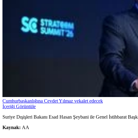
Cumhurbaşkanlığına Cevdet Yılmaz vekalet edecek
İçeriği Görüntüle
Suriye Dışişleri Bakanı Esad Hasan Şeybani ile Genel İstihbarat Ba
Kaynak:
AA