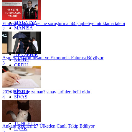
KOCAELİ
KONYA
KÜTAHYA
KİLİS
MALATYA
Etimesgut Belediyesi'ne soruşturma: 44 şüpheliye tutuklama talebi
MANİSA
2
MARDİN
MERSİN
MUĞLA
MUŞ
NEVŞEHİR
Aşırı Sıcakların İnsani ve Ekonomik Faturası Büyüyor
NİĞDE
3
ORDU
OSMANİYE
RİZE
SAKARYA
SAMSUN
SİNOP
2026 KPSS ne zaman? sınav tarihleri belli oldu
SİVAS
4
SİİRT
TEKİRDAĞ
TOKAT
TRABZON
TUNCELİ
Ankara Kedileri 27 Ülkeden Canlı Takip Ediliyor
UŞAK
5