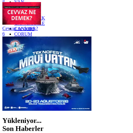
VAN
YALOVA
YOZGAT
ZONGULDAK
ÇANAKKALE
Cevvaz ne demek?
ÇANKIRI
6
ÇORUM
İSTANBUL
İZMİR
ŞANLIURFA
ŞIRNAK
Yükleniyor...
Son Haberler