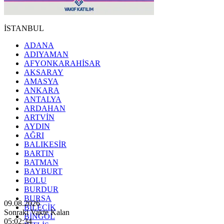
İSTANBUL
ADANA
ADIYAMAN
AFYONKARAHİSAR
AKSARAY
AMASYA
ANKARA
ANTALYA
ARDAHAN
ARTVİN
AYDIN
AĞRI
BALIKESİR
BARTIN
BATMAN
BAYBURT
BOLU
BURDUR
BURSA
09.08.2026
BİLECİK
Sonraki Vakte Kalan
BİNGÖL
05:02:32