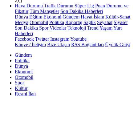
-0.1
Hava Durumu
Trafik Durumu
Süper Lig Puan Durumu ve
Fikstür
Tüm Manşetler
Son Dakika Haberleri
Dünya
Eğitim
Ekonomi
Gündem
Hayat
İslam
Kültür-Sanat
Medya
Otomobil
Politika
Röportaj
Sağlık
Seyahat
Siyaset
Son Dakika
Spor
Videolar
Teknoloji
Trend
Yaşam
Yurt
Haberleri
Facebook
Twitter
Instagram
Youtube
Künye / İletişim
Bize Ulaşın
RSS Bağlantıları
Üyelik Girişi
Gündem
Politika
Dünya
Ekonomi
Otomobil
Spor
Kültür
Resmi İlan