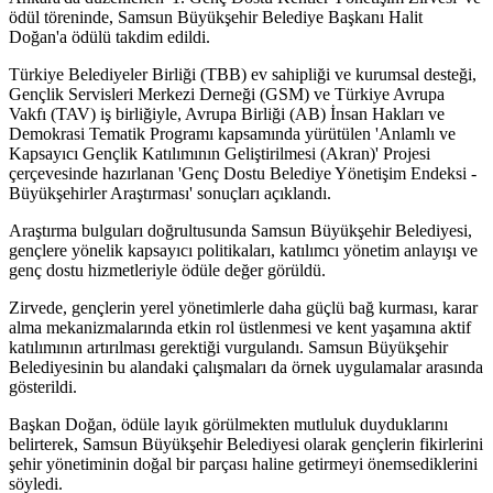
ödül töreninde, Samsun Büyükşehir Belediye Başkanı Halit
Doğan'a ödülü takdim edildi.
Türkiye Belediyeler Birliği (TBB) ev sahipliği ve kurumsal desteği,
Gençlik Servisleri Merkezi Derneği (GSM) ve Türkiye Avrupa
Vakfı (TAV) iş birliğiyle, Avrupa Birliği (AB) İnsan Hakları ve
Demokrasi Tematik Programı kapsamında yürütülen 'Anlamlı ve
Kapsayıcı Gençlik Katılımının Geliştirilmesi (Akran)' Projesi
çerçevesinde hazırlanan 'Genç Dostu Belediye Yönetişim Endeksi -
Büyükşehirler Araştırması' sonuçları açıklandı.
Araştırma bulguları doğrultusunda Samsun Büyükşehir Belediyesi,
gençlere yönelik kapsayıcı politikaları, katılımcı yönetim anlayışı ve
genç dostu hizmetleriyle ödüle değer görüldü.
Zirvede, gençlerin yerel yönetimlerle daha güçlü bağ kurması, karar
alma mekanizmalarında etkin rol üstlenmesi ve kent yaşamına aktif
katılımının artırılması gerektiği vurgulandı. Samsun Büyükşehir
Belediyesinin bu alandaki çalışmaları da örnek uygulamalar arasında
gösterildi.
Başkan Doğan, ödüle layık görülmekten mutluluk duyduklarını
belirterek, Samsun Büyükşehir Belediyesi olarak gençlerin fikirlerini
şehir yönetiminin doğal bir parçası haline getirmeyi önemsediklerini
söyledi.