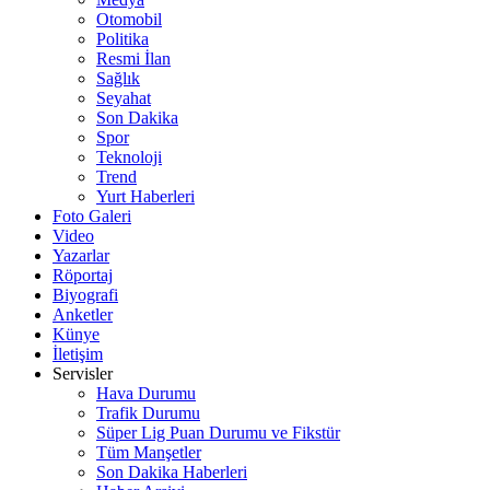
Otomobil
Politika
Resmi İlan
Sağlık
Seyahat
Son Dakika
Spor
Teknoloji
Trend
Yurt Haberleri
Foto Galeri
Video
Yazarlar
Röportaj
Biyografi
Anketler
Künye
İletişim
Servisler
Hava Durumu
Trafik Durumu
Süper Lig Puan Durumu ve Fikstür
Tüm Manşetler
Son Dakika Haberleri