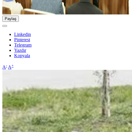
Paylaş
Linkedin
Pinterest
Telegram
Yazdır
Kopyala
-
+
A
A