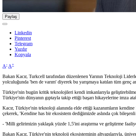
Paylaş
Linkedin
Pinterest
Telegram
Yazdır
Kopyala
-
+
A
A
Bakan Kacır, Turkcell tarafından düzenlenen Yarının Teknoloji Liderle
yolculuğunda 'ben de varım' diyerek bu yarışmaya katılan tüm genç arkad
Türkiye'nin bugün kritik teknolojileri kendi imkanlarıyla geliştirebil
Türkiye'nin dünyanın gıptayla takip ettiği başarı hikayelerine imza atab
Kacır, Türkiye'nin teknoloji alanında elde ettiği kazanımların kendine 
çekerek, 'Kendine has bir ekosistem dediğimizde aslında çok bileşenli
- 'Milli gelirimizin yaklaşık yüzde 1,5'ini araştırma ve geliştirme faaliy
Bakan Kacır, Türkiye'nin teknoloji ekosisteminin altyapılarıyla, ünivers