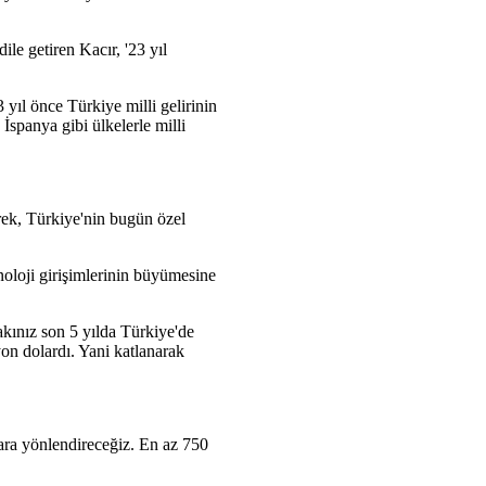
le getiren Kacır, '23 yıl
yıl önce Türkiye milli gelirinin
 İspanya gibi ülkelerle milli
rek, Türkiye'nin bugün özel
noloji girişimlerinin büyümesine
Bakınız son 5 yılda Türkiye'de
yon dolardı. Yani katlanarak
ara yönlendireceğiz. En az 750