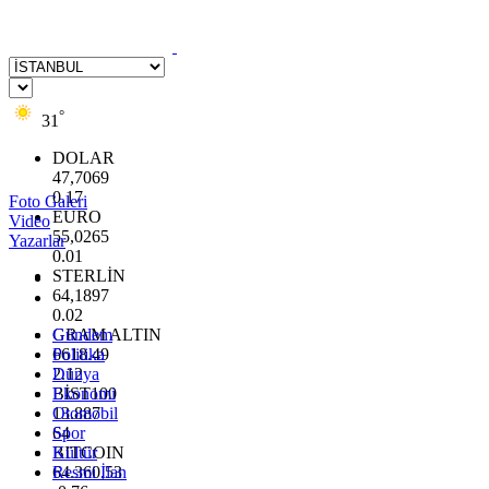
°
31
DOLAR
47,7069
0.17
Foto Galeri
EURO
Video
55,0265
Yazarlar
0.01
STERLİN
64,1897
0.02
GRAM ALTIN
Gündem
6618.49
Politika
2.12
Dünya
BİST100
Ekonomi
13.887
Otomobil
64
Spor
BITCOIN
Kültür
64.360,53
Resmi İlan