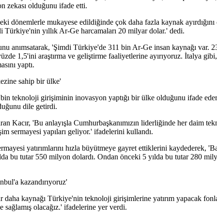
on zekası olduğunu ifade etti.
eki dönemlerle mukayese edildiğinde çok daha fazla kaynak ayırdığını di
 Türkiye'nin yıllık Ar-Ge harcamaları 20 milyar dolar.' dedi.
nu anımsatarak, 'Şimdi Türkiye'de 311 bin Ar-Ge insan kaynağı var. 23 
de 1,5'ini araştırma ve geliştirme faaliyetlerine ayırıyoruz. İtalya gibi,
asını yaptı.
zine sahip bir ülke'
n teknoloji girişiminin inovasyon yaptığı bir ülke olduğunu ifade ede
uğunu dile getirdi.
aran Kacır, 'Bu anlayışla Cumhurbaşkanımızın liderliğinde her daim tek
m sermayesi yapıları geliyor.' ifadelerini kullandı.
sermayesi yatırımlarını hızla büyütmeye gayret ettiklerini kaydederek, '
yılda bu tutar 550 milyon dolardı. Ondan önceki 5 yılda bu tutar 280 mil
anbul'a kazandırıyoruz'
aha kaynağı Türkiye'nin teknoloji girişimlerine yatırım yapacak fonl
e sağlamış olacağız.' ifadelerine yer verdi.