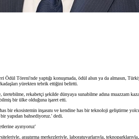
ri Ödül Töreni'nde yaptığı konuşmada, ödül alsın ya da almasın, Türkiy
aşları yürekten tebrik ettiğini belirtti.
me, üretebilme, rekabetçi şekilde dünyaya sunabilme adına muazzam kazan
ilmiş bir ülke olduğuna işaret etti.
has bir ekosistemin inşasını ve kendine has bir teknoloji geliştirme yolc
 bir yapıdan bahsediyoruz.' dedi.
etlerine ayırıyoruz'
iteleriyle, araştırma merkezleriyle, laboratuvarlarıyla, teknoparklarıyla,