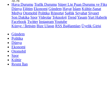
-0.76
Hava Durumu
Trafik Durumu
Süper Lig Puan Durumu ve Fiks
Dünya
Eğitim
Ekonomi
Gündem
Hayat
İslam
Kültür-Sanat
Medya
Otomobil
Politika
Röportaj
Sağlık
Seyahat
Siyaset
Son Dakika
Spor
Videolar
Teknoloji
Trend
Yaşam
Yurt Haberle
Facebook
Twitter
Instagram
Youtube
Künye / İletişim
Bize Ulaşın
RSS Bağlantıları
Üyelik Girişi
Gündem
Politika
Dünya
Ekonomi
Otomobil
Spor
Kültür
Resmi İlan