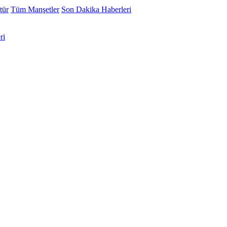
tür
Tüm Manşetler
Son Dakika Haberleri
ri