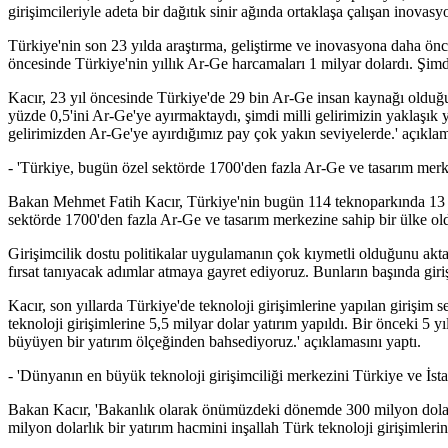
girişimcileriyle adeta bir dağıtık sinir ağında ortaklaşa çalışan inovasy
Türkiye'nin son 23 yılda araştırma, geliştirme ve inovasyona daha önc
öncesinde Türkiye'nin yıllık Ar-Ge harcamaları 1 milyar dolardı. Şimdi
Kacır, 23 yıl öncesinde Türkiye'de 29 bin Ar-Ge insan kaynağı olduğu
yüzde 0,5'ini Ar-Ge'ye ayırmaktaydı, şimdi milli gelirimizin yaklaşık yüz
gelirimizden Ar-Ge'ye ayırdığımız pay çok yakın seviyelerde.' açıklam
- 'Türkiye, bugün özel sektörde 1700'den fazla Ar-Ge ve tasarım merke
Bakan Mehmet Fatih Kacır, Türkiye'nin bugün 114 teknoparkında 13 bi
sektörde 1700'den fazla Ar-Ge ve tasarım merkezine sahip bir ülke old
Girişimcilik dostu politikalar uygulamanın çok kıymetli olduğunu akt
fırsat tanıyacak adımlar atmaya gayret ediyoruz. Bunların başında girişi
Kacır, son yıllarda Türkiye'de teknoloji girişimlerine yapılan girişim 
teknoloji girişimlerine 5,5 milyar dolar yatırım yapıldı. Bir önceki 5 
büyüyen bir yatırım ölçeğinden bahsediyoruz.' açıklamasını yaptı.
- 'Dünyanın en büyük teknoloji girişimciliği merkezini Türkiye ve İst
Bakan Kacır, 'Bakanlık olarak önümüzdeki dönemde 300 milyon dolar d
milyon dolarlık bir yatırım hacmini inşallah Türk teknoloji girişimlerin